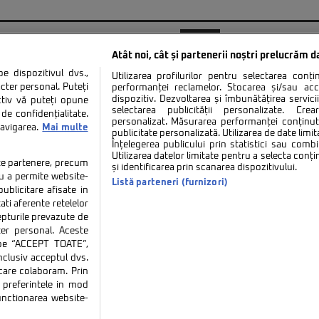
20
30
...
1.532
1.533
1.534
1.535
1.536
Atât noi, cât și partenerii noștri prelucrăm d
 dispozitivul dvs.,
Utilizarea profilurilor pentru selectarea conț
cter personal. Puteți
performanței reclamelor. Stocarea și/sau ac
dispozitiv. Dezvoltarea și îmbunătățirea serviciil
ctiv vă puteți opune
selectarea publicității personalizate. Cre
de confidențialitate.
personalizat. Măsurarea performanței conținutu
navigarea.
Mai multe
tate
Politica de cookies
Termeni si conditii
Co
publicitate personalizată. Utilizarea de date limit
Înțelegerea publicului prin statistici sau combi
Utilizarea datelor limitate pentru a selecta conț
tate partenere, precum
și identificarea prin scanarea dispozitivului.
tru a permite website-
Listă parteneri (furnizori)
ublicitare afisate in
ati aferente retelelor
repturile prevazute de
ter personal. Aceste
ie sau persoană (site-uri, instituţii mass-media, firme de monitorizare) nu poate reproduce 
k pe “ACCEPT TOATE”,
inclusiv acceptul dvs.
Decizia ONJN nr. 1598/16.09.2021. Jocurile de noroc sunt interzise minorilor.
 care colaboram. Prin
preferintele in mod
functionarea website-