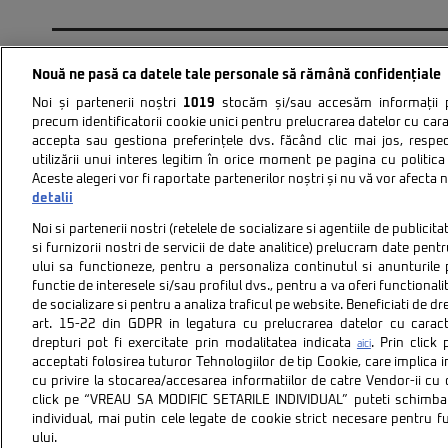
PAGINA 1.534 DIN 1.594
« PRIMA
«
...
10
Nouă ne pasă ca datele tale personale să rămână confidențiale
Noi și partenerii noștri
1019
stocăm și/sau accesăm informații pe
precum identificatorii cookie unici pentru prelucrarea datelor cu cara
accepta sau gestiona preferințele dvs. făcând clic mai jos, respe
utilizării unui interes legitim în orice moment pe pagina cu politica 
Aceste alegeri vor fi raportate partenerilor noștri și nu vă vor afecta 
Politica de confidentiali
detalii
Noi si partenerii nostri (retelele de socializare si agentiile de publici
si furnizorii nostri de servicii de date analitice) prelucram date pen
ului sa functioneze, pentru a personaliza continutul si anunturile p
functie de interesele si/sau profilul dvs., pentru a va oferi functionalit
de socializare si pentru a analiza traficul pe website. Beneficiati de d
art. 15-22 din GDPR in legatura cu prelucrarea datelor cu carac
Citarea se poate face în limita a 250 de semne. Nici o instituţ
drepturi pot fi exercitate prin modalitatea indicata
. Prin clic
aici
acceptati folosirea tuturor Tehnologiilor de tip Cookie, care implica 
cu privire la stocarea/accesarea informatiilor de catre Vendor-ii cu
click pe “VREAU SA MODIFIC SETARILE INDIVIDUAL” puteti schimba 
individual, mai putin cele legate de cookie strict necesare pentru 
ului.