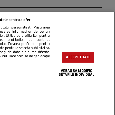
...
1.540
1.550
1.560
...
»
ULTIMA »
atele pentru a oferi:
inutului personalizat. Măsurarea
cesarea informațiilor de pe un
or. Utilizarea profilurilor pentru
area profilurilor de conținut
lui. Crearea profilurilor pentru
ntact
Setări Cookies
ate pentru a selecta publicitatea.
nații de date din surse diferite.
inutul. Date precise de geolocație
ACCEPT TOATE
VREAU SA MODIFIC
SETARILE INDIVIDUAL
integral scrierile publicistice purtătoare de Drepturi de Autor.