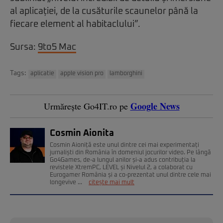
al aplicației, de la cusăturile scaunelor până la
fiecare element al habitaclului”.
Sursa:
9to5 Mac
Tags:
aplicatie
apple vision pro
lamborghini
Google News
Urmărește Go4IT.ro pe
Cosmin Aionita
Cosmin Aioniță este unul dintre cei mai experimentați
jurnaliști din România în domeniul jocurilor video. Pe lângă
Go4Games, de-a lungul anilor și-a adus contribuția la
revistele XtremPC, LEVEL și Nivelul 2, a colaborat cu
Eurogamer România și a co-prezentat unul dintre cele mai
longevive ...
citește mai mult