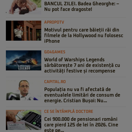
BANCUL ZILEI. Badea Gheorghe: –
Nu pot face dragoste!
APROPOTV
Motivul pentru care băieții răi din
filmele de la Hollywood nu folosesc
iPhone
GO4GAMES
World of Warships Legends
sărbătorește 7 ani de existență cu
activități festive și recompense
CAPITAL.RO
Populația nu va fi afectată de
eventualele limitări de consum de
energie. Cristian Bușoi: Nu...
CE SE ÎNTÂMPLĂ DOCTORE
Cei 900.000 de pensionari români
care pierd 125 de lei în 2026. Cine
este pe...