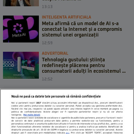
13:13
INTELIGENTA ARTIFICIALA
Meta afirmă că un model de AI s-a
conectat la Internet și a compromis
sistemul unei organizații
12:59
ADVERTORIAL
Tehnologia gustului: știința
redefinește plăcerea pentru
consumatorii adulți în ecosistemul ...
12:52
Nouă ne pasă ca datele tale personale să rămână confidențiale
Noi și partenerii noștri
1017
stocăm și/sau accesăm informații pe dispozitivul dvs., precum identificatorii
cookie unici pentru prelucrarea datelor cu caracter personal. Puteți accepta sau gestiona preferințele dvs.
făcând clic mai jos, respectiv vă puteți opune utilizării unui interes legitim în orice moment pe pagina cu
politica de confidențialitate. Aceste alegeri vor fi raportate partenerilor noștri și nu vă vor afecta
navigarea.
Mai multe detalii
Noi si partenerii nostri (retelele de socializare si agentiile de publicitate partenere, precum si furnizorii nostri
de servicii de date analitice) prelucram date pentru a permite website-ului sa functioneze, pentru a
personaliza continutul si anunturile publicitare afisate in functie de interesele si/sau profilul dvs., pentru a va
oferi functionalitati aferente retelelor de socializare si pentru a analiza traficul pe website. Beneficiati de
drepturile prevazute de art. 15-22 din GDPR in legatura cu prelucrarea datelor cu caracter personal. Aceste
drepturi pot fi exercitate prin modalitatea indicata
aici
. Prin click pe “ACCEPT TOATE”, acceptati folosirea