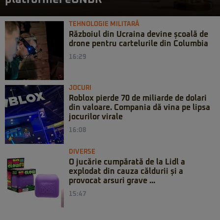
TEHNOLOGIE MILITARĂ
Războiul din Ucraina devine școală de
drone pentru cartelurile din Columbia
16:29
JOCURI
Roblox pierde 70 de miliarde de dolari
din valoare. Compania dă vina pe lipsa
jocurilor virale
16:08
DIVERSE
O jucărie cumpărată de la Lidl a
explodat din cauza căldurii și a
provocat arsuri grave ...
15:47