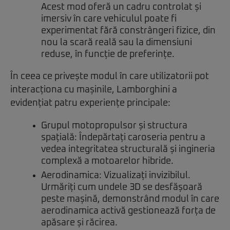
Acest mod oferă un cadru controlat și
imersiv în care vehiculul poate fi
experimentat fără constrângeri fizice, din
nou la scară reală sau la dimensiuni
reduse, în funcție de preferințe.
În ceea ce privește modul în care utilizatorii pot
interacționa cu mașinile, Lamborghini a
evidențiat patru experiențe principale:
Grupul motopropulsor și structura
spațială: Îndepărtați caroseria pentru a
vedea integritatea structurală și ingineria
complexă a motoarelor hibride.
Aerodinamica: Vizualizați invizibilul.
Urmăriți cum undele 3D se desfășoară
peste mașină, demonstrând modul în care
aerodinamica activă gestionează forța de
apăsare și răcirea.