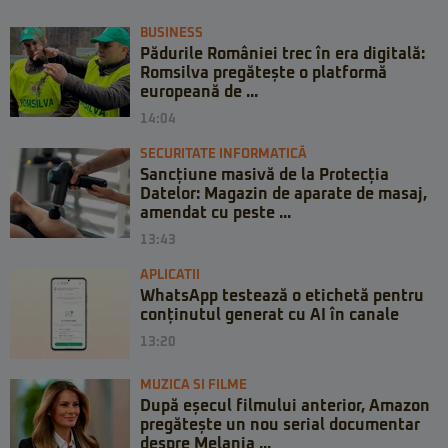
BUSINESS
Pădurile României trec în era digitală:
Romsilva pregătește o platformă
europeană de ...
14:04
SECURITATE INFORMATICĂ
Sancțiune masivă de la Protecția
Datelor: Magazin de aparate de masaj,
amendat cu peste ...
13:43
APLICATII
WhatsApp testează o etichetă pentru
conținutul generat cu AI în canale
13:20
MUZICA SI FILME
După eșecul filmului anterior, Amazon
pregătește un nou serial documentar
despre Melania ...