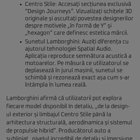
Centro Stile: Accesați secțiunea exclusivă
“Design Journeys”. Vizualizați schițele 3D
originale și ascultați povestea designerilor
despre motivele „în formă de Y” și
„hexagon” care definesc estetica mărcii.
Sunetul Lamborghini: Auziți diferența cu
ajutorul tehnologiei Spatial Audio.
Aplicația reproduce semnătura acustică a
motoarelor. Pe măsură ce utilizatorul se
deplasează în jurul mașinii, sunetul se
schimbă și rezonează exact așa cum s-ar
întâmpla în lumea reală.
Lamborghini afirmă că utilizatorii pot explora
fiecare model disponibil în detaliu, „de la design-
ul exterior și limbajul Centro Stile până la
arhitectura structurală, aerodinamica și sistemul
de propulsie hibrid”. Producătorul auto a
subliniat „nivelul incredibil de detaliu și imersiune