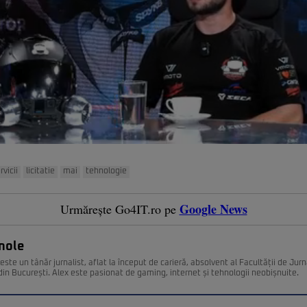
rvicii
licitatie
mai
tehnologie
Google News
Urmărește Go4IT.ro pe
nole
ste un tânăr jurnalist, aflat la început de carieră, absolvent al Facultății de Jurn
din București. Alex este pasionat de gaming, internet și tehnologii neobișnuite.