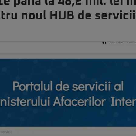
e până la 48,2 mil. lei î
tru noul HUB de servicii