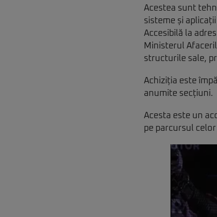
Acestea sunt tehno
sisteme și aplicați
Accesibilă la adre
Ministerul Afaceril
structurile sale, p
Achiziția este împă
anumite secțiuni.
Acesta este un aco
pe parcursul celor 