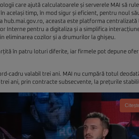
logii care ajută calculatoarele și serverele MAI să rul
i în același timp, în mod sigur și eficient, pentru noul să
sa hub.mai.gov.ro, aceasta este platforma centralizată
or Interne pentru a digitaliza și a simplifica interacțiu
rin eliminarea cozilor și a drumurilor la ghișeu.
rțită în patru loturi diferite, iar firmele pot depune of
rd-cadru valabil trei ani. MAI nu cumpără totul deodată,
trei ani, prin contracte subsecvente, la prețurile stabil
Citește