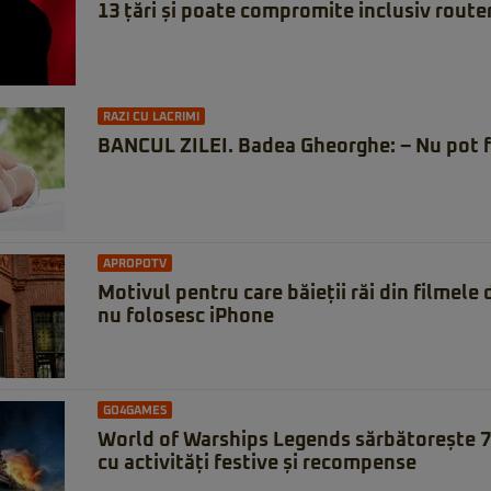
13 țări și poate compromite inclusiv route
RAZI CU LACRIMI
BANCUL ZILEI. Badea Gheorghe: – Nu pot f
APROPOTV
Motivul pentru care băieții răi din filmele
nu folosesc iPhone
GO4GAMES
World of Warships Legends sărbătorește 7 
cu activități festive și recompense