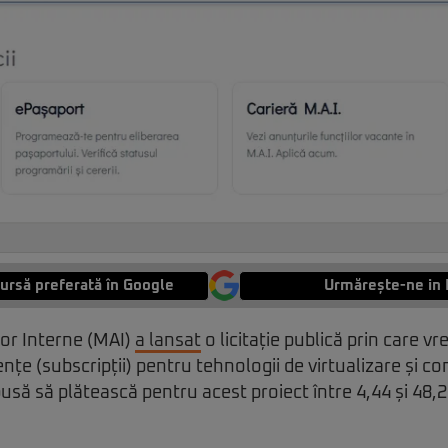
ursă preferată în Google
Urmărește-ne in 
lor Interne (MAI)
a lansat
o licitație publică prin care v
țe (subscripții) pentru tehnologii de virtualizare și co
pusă să plătească pentru acest proiect între 4,44 și 48,2