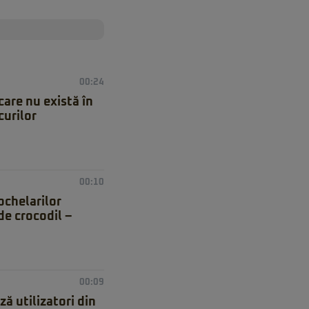
00:24
care nu există în
curilor
00:10
ochelarilor
de crocodil –
00:09
ă utilizatori din