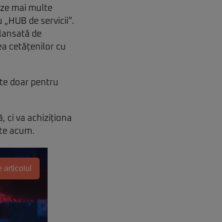
eze mai multe
u „HUB de servicii”.
 lansată de
nea cetățenilor cu
erte doar pentru
 ci va achiziționa
ite acum.
 articolul