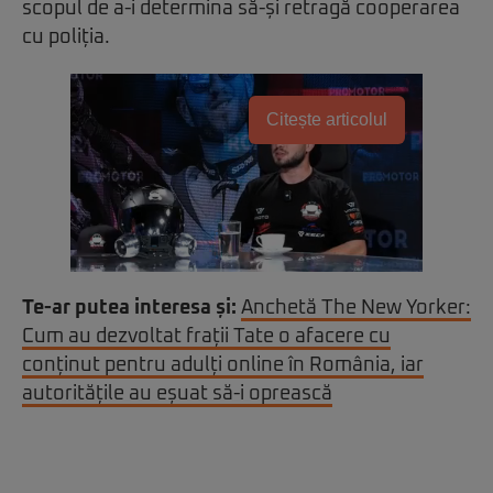
scopul de a-i determina să-și retragă cooperarea
cu poliția.
Citește articolul
Te-ar putea interesa și:
Anchetă The New Yorker:
Cum au dezvoltat frații Tate o afacere cu
conținut pentru adulți online în România, iar
autoritățile au eșuat să-i oprească