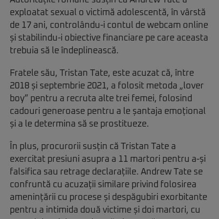
Autoritățile române susțin că Andrew Tate a
exploatat sexual o victimă adolescentă, în vârstă
de 17 ani, controlându-i contul de webcam online
și stabilindu-i obiective financiare pe care aceasta
trebuia să le îndeplinească.
Fratele său, Tristan Tate, este acuzat că, între
2018 și septembrie 2021, a folosit metoda „lover
boy” pentru a recruta alte trei femei, folosind
cadouri generoase pentru a le șantaja emoțional
și a le determina să se prostitueze.
În plus, procurorii susțin că Tristan Tate a
exercitat presiuni asupra a 11 martori pentru a-și
falsifica sau retrage declarațiile. Andrew Tate se
confruntă cu acuzații similare privind folosirea
amenințării cu procese și despăgubiri exorbitante
pentru a intimida două victime și doi martori, cu