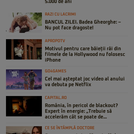
5.000 de ani
RAZI CU LACRIMI
BANCUL ZILEI. Badea Gheorghe: –
Nu pot face dragoste!
APROPOTV
Motivul pentru care băieții răi din
filmele de la Hollywood nu folosesc
iPhone
GO4GAMES
Cel mai așteptat joc video al anului
va debuta pe Netflix
CAPITAL.RO
România, în pericol de blackout?
Expert în energie: „Trebuie să
accelerăm cât se poate de...
CE SE ÎNTÂMPLĂ DOCTORE