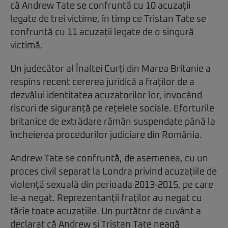
că Andrew Tate se confruntă cu 10 acuzații
legate de trei victime, în timp ce Tristan Tate se
confruntă cu 11 acuzații legate de o singură
victimă.
Un judecător al Înaltei Curți din Marea Britanie a
respins recent cererea juridică a fraților de a
dezvălui identitatea acuzatorilor lor, invocând
riscuri de siguranță pe rețelele sociale. Eforturile
britanice de extrădare rămân suspendate până la
încheierea procedurilor judiciare din România.
Andrew Tate se confruntă, de asemenea, cu un
proces civil separat la Londra privind acuzațiile de
violență sexuală din perioada 2013-2015, pe care
le-a negat. Reprezentanții fraților au negat cu
tărie toate acuzațiile. Un purtător de cuvânt a
declarat că Andrew și Tristan Tate neagă