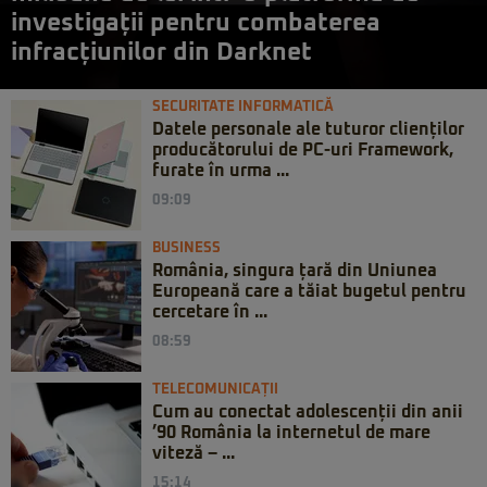
investigații pentru combaterea
infracțiunilor din Darknet
SECURITATE INFORMATICĂ
Datele personale ale tuturor clienților
producătorului de PC-uri Framework,
furate în urma ...
09:09
BUSINESS
România, singura țară din Uniunea
Europeană care a tăiat bugetul pentru
cercetare în ...
08:59
TELECOMUNICAȚII
Cum au conectat adolescenții din anii
’90 România la internetul de mare
viteză – ...
15:14