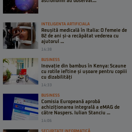
astronomii au observat...
INTELIGENTA ARTIFICIALA
Reușită medicală în Italia: O femeie de
82 de ani și-a recăpătat vederea cu
ajutorul ...
14:38
BUSINESS
Inovație din bambus în Kenya: Scaune
cu rotile ieftine și ușoare pentru copiii
cu dizabilități
14:33
BUSINESS
Comisia Europeană aprobă
achiziționarea integrală a eMAG de
către Naspers. Iulian Stanciu ...
14:06
SECURITATE INFORMATICĂ