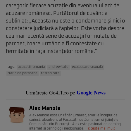
categoric fiecare acuzație din eventualul act de
acuzare românesc. Purtătorul de cuvânt a
subliniat: „Aceasta nu este o condamnare și nici o
constatare judiciară a faptelor. Este vorba despre
cea mai recentă serie de acuzații formulate de
parchet, toate urmând a fi contestate cu
fermitate în fața instanțelor române.”
Tags:
acuzatii romania
andrew tate
exploatare sexuală
trafic de persoane
tristan tate
Google News
Urmărește Go4IT.ro pe
Alex Manole
Alex Manole este un tânăr jurnalist, aflat la început de
carieră, absolvent al Facultății de Jurnalism și Științele
Comunicării din București. Alex este pasionat de gaming,
internet și tehnologii neobișnuite.
citește mai mult