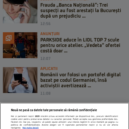
Frauda „Banca Națională”: Trei
suspecți au fost arestați la București
după un prejudiciu ...
12:56
ANUNȚURI
PARKSIDE aduce în LIDL TOP 7 scule
pentru orice atelier. „Vedeta” ofertei
costă doar ...
12:07
APLICATII
Românii vor folosi un portofel digital
bazat pe codul Germaniei, însă
activiștii avertizează ...
11:08
Nouă ne pasă ca datele tale personale să rămână confidențiale
Noi și partenerii noștri
1019
stocăm și/sau accesăm informații pe dispozitivul dvs., precum identificatorii
cookie unici pentru prelucrarea datelor cu caracter personal. Puteți accepta sau gestiona preferințele dvs.
făcând clic mai jos, respectiv vă puteți opune utilizării unui interes legitim în orice moment pe pagina cu
politica de confidențialitate. Aceste alegeri vor fi raportate partenerilor noștri și nu vă vor afecta
navigarea.
Mai multe detalii