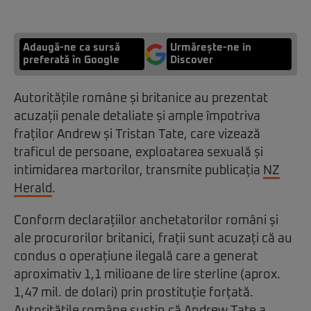
Adaugă-ne ca sursă
Urmărește-ne in
preferată în Google
Discover
Autoritățile române și britanice au prezentat
acuzații penale detaliate și ample împotriva
fraților Andrew și Tristan Tate, care vizează
traficul de persoane, exploatarea sexuală și
intimidarea martorilor, transmite publicația
NZ
Herald
.
Conform declarațiilor anchetatorilor români și
ale procurorilor britanici, frații sunt acuzați că au
condus o operațiune ilegală care a generat
aproximativ 1,1 milioane de lire sterline (aprox.
1,47 mil. de dolari) prin prostituție forțată.