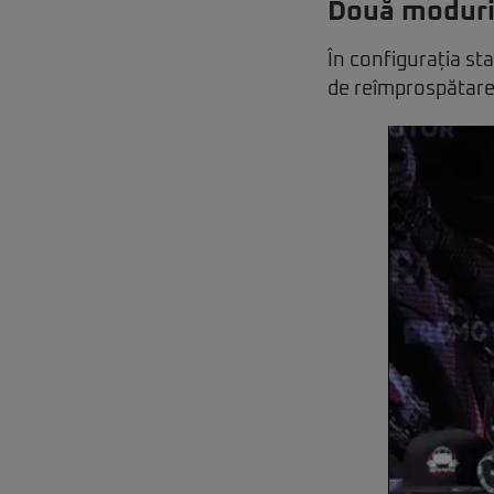
Două moduri 
În configurația st
de reîmprospătare