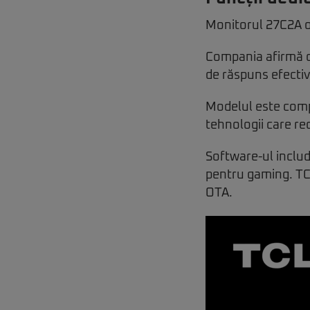
Monitorul 27C2A o
Compania afirmă că,
de răspuns efectiv
Modelul este comp
tehnologii care re
Software-ul includ
pentru gaming. TCL 
OTA.