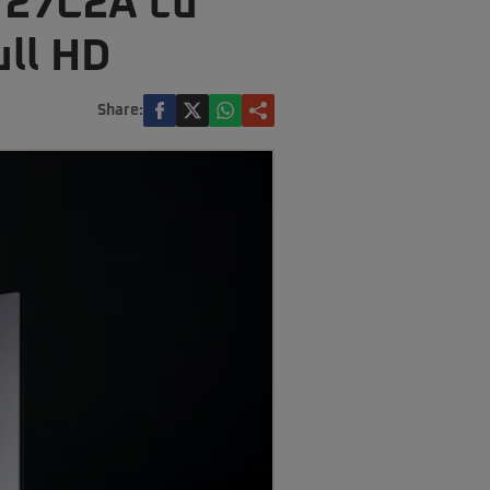
K 27C2A cu
ull HD
Share: