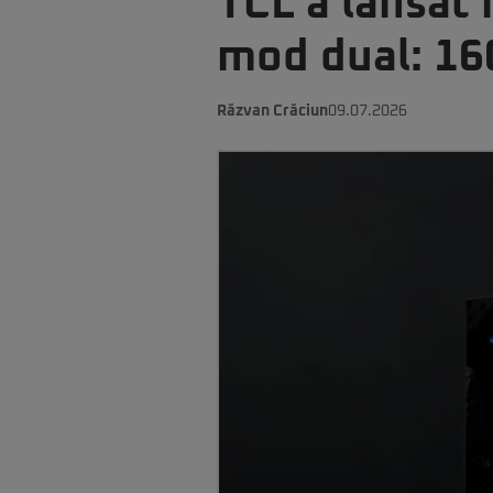
TCL a lansat
mod dual: 160
Răzvan Crăciun
09.07.2026