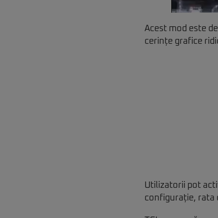
Acest mod este dest
cerințe grafice rid
Utilizatorii pot ac
configurație, rata