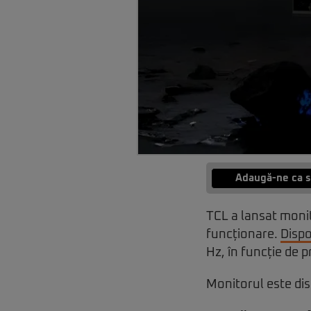
Adaugă-ne ca s
TCL a lansat moni
funcționare.
Dispo
Hz, în funcție de p
Monitorul este dis