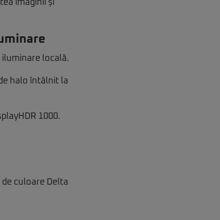
ea imaginii și
luminare
iluminare locală.
e halo întâlnit la
isplayHDR 1000.
e de culoare Delta