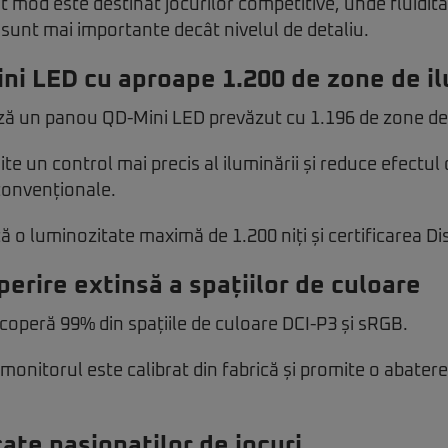
 mod este destinat jocurilor competitive, unde fluiditat
sunt mai importante decât nivelul de detaliu.
i LED cu aproape 1.200 de zone de i
ază un panou QD-Mini LED prevăzut cu 1.196 de zone de 
e un control mai precis al iluminării și reduce efectul d
convenționale.
ă o luminozitate maximă de 1.200 niți și certificarea D
erire extinsă a spațiilor de culoare
acoperă 99% din spațiile de culoare DCI-P3 și sRGB.
monitorul este calibrat din fabrică și promite o abater
ate pasionaților de jocuri