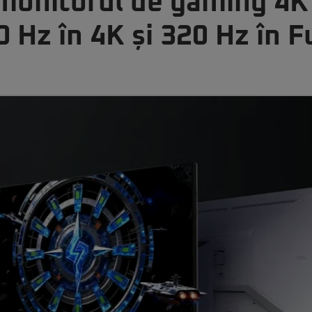
 monitorul de gaming 4
 Hz în 4K și 320 Hz în F