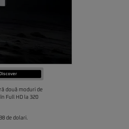
Discover
eră două moduri de
în Full HD la 320
8 de dolari.