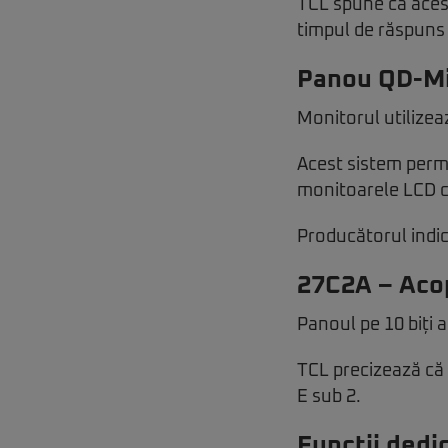
TCL spune că acest
timpul de răspuns 
Panou QD-Min
Monitorul utilize
Acest sistem permit
monitoarele LCD 
Producătorul indic
27C2A – Acop
Panoul pe 10 biți 
TCL precizează că 
E sub 2.
Funcții dedic