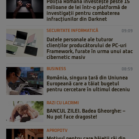
Poliția Română investește peste 15
milioane de lei într-o platformă de
investigații pentru combaterea
infracțiunilor din Darknet
SECURITATE INFORMATICĂ
09:09
Datele personale ale tuturor
clienților producătorului de PC-uri
Framework, furate în urma unui atac
cibernetic masiv
BUSINESS
08:59
România, singura țară din Uniunea
Europeană care a tăiat bugetul
pentru cercetare în ultimul deceniu
RAZI CU LACRIMI
BANCUL ZILEI. Badea Gheorghe: –
Nu pot face dragoste!
APROPOTV
Motivul pentru care băieții răi din