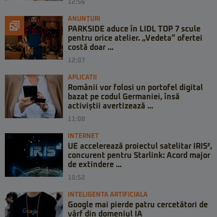
12:56
ANUNȚURI
PARKSIDE aduce în LIDL TOP 7 scule
pentru orice atelier. „Vedeta” ofertei
costă doar ...
12:07
APLICATII
Românii vor folosi un portofel digital
bazat pe codul Germaniei, însă
activiștii avertizează ...
11:08
INTERNET
UE accelerează proiectul satelitar IRIS²,
concurent pentru Starlink: Acord major
de extindere ...
10:52
INTELIGENTA ARTIFICIALA
Google mai pierde patru cercetători de
vârf din domeniul IA