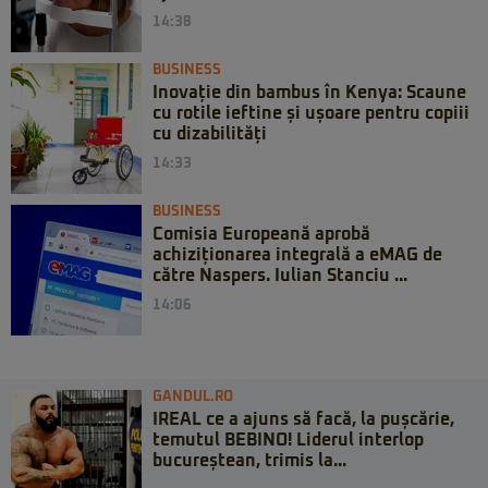
14:38
BUSINESS
Inovație din bambus în Kenya: Scaune
cu rotile ieftine și ușoare pentru copiii
cu dizabilități
14:33
BUSINESS
Comisia Europeană aprobă
achiziționarea integrală a eMAG de
către Naspers. Iulian Stanciu ...
14:06
GANDUL.RO
IREAL ce a ajuns să facă, la pușcărie,
temutul BEBINO! Liderul interlop
bucureștean, trimis la...