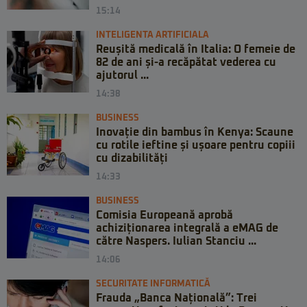
15:14
INTELIGENTA ARTIFICIALA
Reușită medicală în Italia: O femeie de
82 de ani și-a recăpătat vederea cu
ajutorul ...
14:38
BUSINESS
Inovație din bambus în Kenya: Scaune
cu rotile ieftine și ușoare pentru copiii
cu dizabilități
14:33
BUSINESS
Comisia Europeană aprobă
achiziționarea integrală a eMAG de
către Naspers. Iulian Stanciu ...
14:06
SECURITATE INFORMATICĂ
Frauda „Banca Națională”: Trei