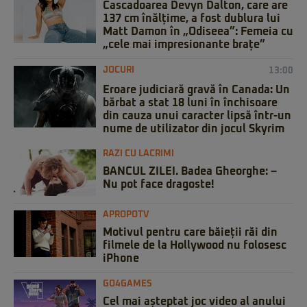
Cascadoarea Devyn Dalton, care are
137 cm înălțime, a fost dublura lui
Matt Damon în „Odiseea”: Femeia cu
„cele mai impresionante brațe”
JOCURI
13:00
Eroare judiciară gravă în Canada: Un
bărbat a stat 18 luni în închisoare
din cauza unui caracter lipsă într-un
nume de utilizator din jocul Skyrim
RAZI CU LACRIMI
BANCUL ZILEI. Badea Gheorghe: –
Nu pot face dragoste!
APROPOTV
Motivul pentru care băieții răi din
filmele de la Hollywood nu folosesc
iPhone
GO4GAMES
Cel mai așteptat joc video al anului