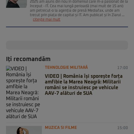
2025 am ajuns din nou în domeniul care m-a pasionat de la
început - IT. Cea mai lungă perioadă (mai mult de 15 ani)
am petrecut-o la agenția de presă Mediafax, unde am
trecut prin piața de capital și IT. Am publicat și în Ziarul ...
citește mai mult
Iți recomandăm
TEHNOLOGIE MILITARĂ
17:00
VIDEO | România își sporește forța
amfibie la Marea Neagră: Militarii
români se instruiesc pe vehicule
AAV-7 alături de SUA
MUZICA SI FILME
15:00