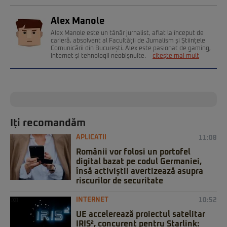
Alex Manole
Alex Manole este un tânăr jurnalist, aflat la început de
carieră, absolvent al Facultății de Jurnalism și Științele
Comunicării din București. Alex este pasionat de gaming,
internet și tehnologii neobișnuite.
citește mai mult
Iți recomandăm
APLICATII
11:08
Românii vor folosi un portofel
digital bazat pe codul Germaniei,
însă activiștii avertizează asupra
riscurilor de securitate
INTERNET
10:52
UE accelerează proiectul satelitar
IRIS², concurent pentru Starlink: