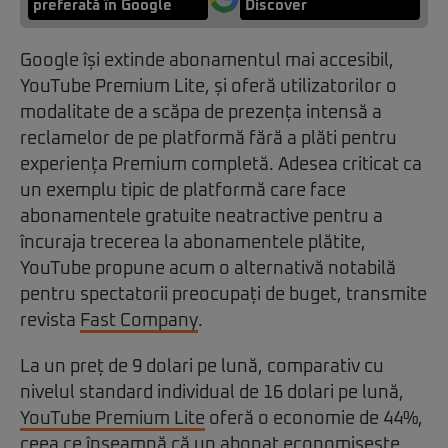
preferată în Google
Discover
Google își extinde abonamentul mai accesibil,
YouTube Premium Lite, și oferă utilizatorilor o
modalitate de a scăpa de prezența intensă a
reclamelor de pe platformă fără a plăti pentru
experiența Premium completă. Adesea criticat ca
un exemplu tipic de platformă care face
abonamentele gratuite neatractive pentru a
încuraja trecerea la abonamentele plătite,
YouTube propune acum o alternativă notabilă
pentru spectatorii preocupați de buget, transmite
revista
Fast Company
.
La un preț de 9 dolari pe lună, comparativ cu
nivelul standard individual de 16 dolari pe lună,
YouTube Premium Lite
oferă o economie de 44%,
ceea ce înseamnă că un abonat economisește