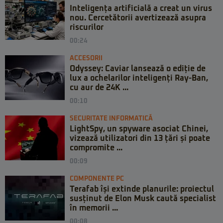
Inteligența artificială a creat un virus
nou. Cercetătorii avertizează asupra
riscurilor
00:24
ACCESORII
Odyssey: Caviar lansează o ediție de
lux a ochelarilor inteligenți Ray-Ban,
cu aur de 24K ...
00:10
SECURITATE INFORMATICĂ
LightSpy, un spyware asociat Chinei,
vizează utilizatori din 13 țări și poate
compromite ...
00:09
COMPONENTE PC
Terafab își extinde planurile: proiectul
susținut de Elon Musk caută specialist
în memorii ...
00:08