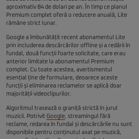
aproximativ 84 de dolari pe an. În timp ce planul
Premium complet oferă o reducere anuală, Lite
rămâne strict lunar.
Google a îmbunătățit recent abonamentul Lite
prin includerea descărcărilor offline și a redării în
fundal, două funcții foarte solicitate, care erau
anterior limitate la abonamentul Premium
complet. Cu toate acestea, avertismentul
esențial ține de formulare, deoarece aceste
funcții și eliminarea reclamelor se aplică doar
majorității videoclipurilor.
Algoritmul trasează o graniță strictă în jurul
muzicii. Potrivit
Google
, streamingul fără
reclame, redarea în fundal și descărcările nu sunt
disponibile pentru conținutul axat pe muzică,