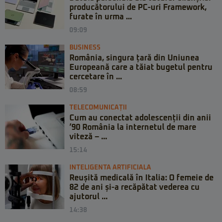
producătorului de PC-uri Framework,
furate în urma ...
09:09
BUSINESS
România, singura țară din Uniunea
Europeană care a tăiat bugetul pentru
cercetare în ...
08:59
TELECOMUNICAȚII
Cum au conectat adolescenții din anii
’90 România la internetul de mare
viteză – ...
15:14
INTELIGENTA ARTIFICIALA
Reușită medicală în Italia: O femeie de
82 de ani și-a recăpătat vederea cu
ajutorul ...
14:38