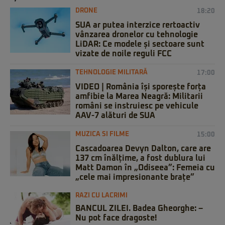
DRONE
18:20
SUA ar putea interzice rertoactiv
vânzarea dronelor cu tehnologie
LiDAR: Ce modele și sectoare sunt
vizate de noile reguli FCC
TEHNOLOGIE MILITARĂ
17:00
VIDEO | România își sporește forța
amfibie la Marea Neagră: Militarii
români se instruiesc pe vehicule
AAV-7 alături de SUA
MUZICA SI FILME
15:00
Cascadoarea Devyn Dalton, care are
137 cm înălțime, a fost dublura lui
Matt Damon în „Odiseea”: Femeia cu
„cele mai impresionante brațe”
RAZI CU LACRIMI
BANCUL ZILEI. Badea Gheorghe: –
Nu pot face dragoste!