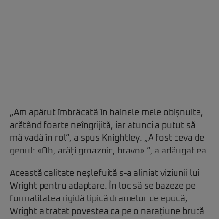
„Am apărut îmbrăcată în hainele mele obișnuite,
arătând foarte neîngrijită, iar atunci a putut să
mă vadă în rol”, a spus Knightley. „A fost ceva de
genul: «Oh, arăți groaznic, bravo».”, a adăugat ea.
Această calitate neșlefuită s-a aliniat viziunii lui
Wright pentru adaptare. În loc să se bazeze pe
formalitatea rigidă tipică dramelor de epocă,
Wright a tratat povestea ca pe o narațiune brută