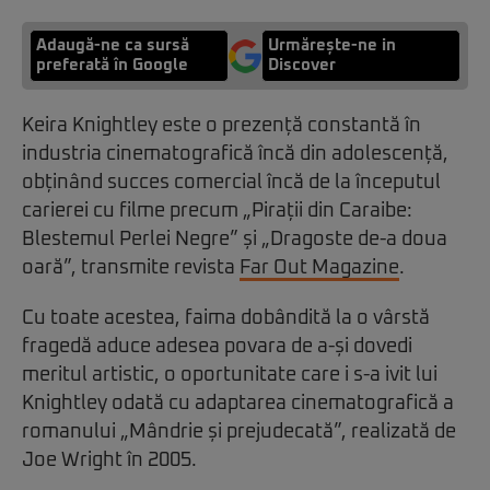
Adaugă-ne ca sursă
Urmărește-ne in
preferată în Google
Discover
Keira Knightley este o prezență constantă în
industria cinematografică încă din adolescență,
obținând succes comercial încă de la începutul
carierei cu filme precum „Pirații din Caraibe:
Blestemul Perlei Negre” și „Dragoste de-a doua
oară”, transmite revista
Far Out Magazine
.
Cu toate acestea, faima dobândită la o vârstă
fragedă aduce adesea povara de a-și dovedi
meritul artistic, o oportunitate care i s-a ivit lui
Knightley odată cu adaptarea cinematografică a
romanului „Mândrie și prejudecată”, realizată de
Joe Wright în 2005.