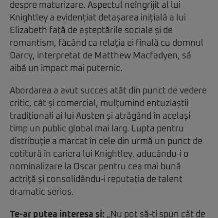
despre maturizare. Aspectul neîngrijit al lui
Knightley a evidențiat detașarea inițială a lui
Elizabeth față de așteptările sociale și de
romantism, făcând ca relația ei finală cu domnul
Darcy, interpretat de Matthew Macfadyen, să
aibă un impact mai puternic.
Abordarea a avut succes atât din punct de vedere
critic, cât și comercial, mulțumind entuziaștii
tradiționali ai lui Austen și atrăgând în același
timp un public global mai larg. Lupta pentru
distribuție a marcat în cele din urmă un punct de
cotitură în cariera lui Knightley, aducându-i o
nominalizare la Oscar pentru cea mai bună
actriță și consolidându-i reputația de talent
dramatic serios.
Te-ar putea interesa și:
„Nu pot să-ți spun cât de