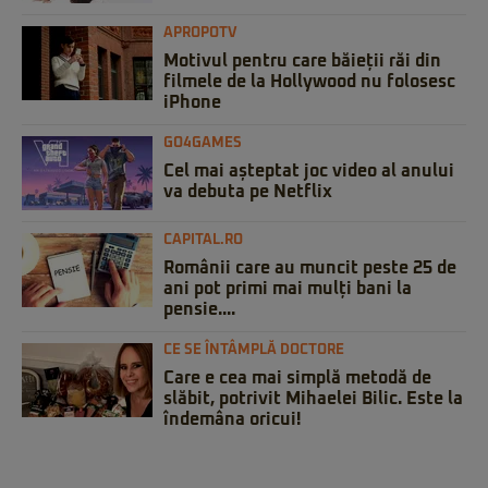
APROPOTV
Motivul pentru care băieții răi din
filmele de la Hollywood nu folosesc
iPhone
GO4GAMES
Cel mai așteptat joc video al anului
va debuta pe Netflix
CAPITAL.RO
Românii care au muncit peste 25 de
ani pot primi mai mulți bani la
pensie....
CE SE ÎNTÂMPLĂ DOCTORE
Care e cea mai simplă metodă de
slăbit, potrivit Mihaelei Bilic. Este la
îndemâna oricui!