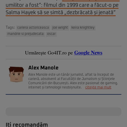
umilitor a fost”: filmul din 1999 care a făcut-o pe
Salma Hayek să se simtă „dezbrăcată și jenată”
Tags:
cariera actoriceasca
joe wright
keira knightley
mandrie si prejudecata
oscar
Google News
Urmărește Go4IT.ro pe
Alex Manole
Alex Manole este un tânăr jurnalist, aflat la început de
carieră, absolvent al Facultății de Jurnalism și Științele
Comunicării din București. Alex este pasionat de gaming,
internet și tehnologii neobișnuite.
citește mai mult
Iți recomandăm