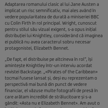
Adaptarea romanului clasic al lui Jane Austen a
implicat un risc semnificativ, mai ales având în
vedere popularitatea de durată a miniseriei BBC
cu Colin Firth în rol principal. Wright, cunoscut
pentru stilul său vizual exigent, s-a opus inițial
distribuției lui Knightley, considerând că imaginea
ei publică nu avea caracterul sobru necesar
protagonistei, Elizabeth Bennet.
„De fapt, el distribuise pe altcineva în rol”, își
amintește Knightley într-un interviu acordat
revistei Backstage. „«Pirates of the Caribbean»
tocmai fusese lansat și, deși eu reprezentam o
perspectivă mai bună din punct de vedere
financiar, el văzuse multe fotografii de presă în
care arătam incredibil de strălucitoare și s-a
gândit: «Asta nu e Elizabeth Bennet». Am avut o