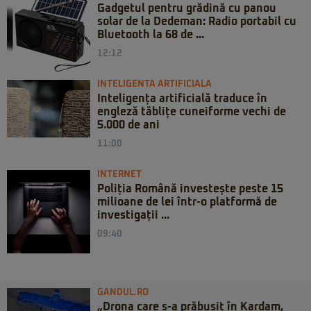
Gadgetul pentru grădină cu panou
solar de la Dedeman: Radio portabil cu
Bluetooth la 68 de ...
12:12
INTELIGENTA ARTIFICIALA
Inteligența artificială traduce în
engleză tăblițe cuneiforme vechi de
5.000 de ani
11:00
INTERNET
Poliția Română investește peste 15
milioane de lei într-o platformă de
investigații ...
09:40
GANDUL.RO
„Drona care s-a prăbușit în Kardam,