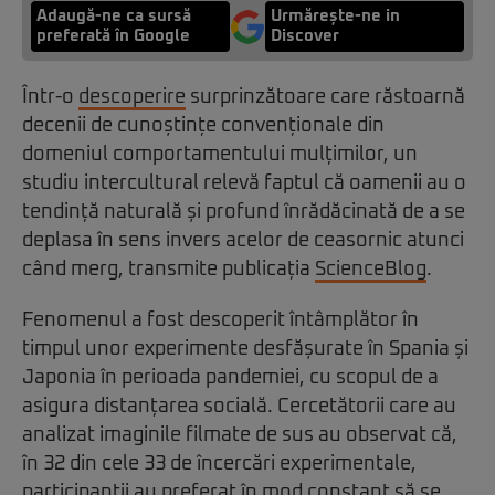
Adaugă-ne ca sursă
Urmărește-ne in
preferată în Google
Discover
Într-o
descoperire
surprinzătoare care răstoarnă
decenii de cunoștințe convenționale din
domeniul comportamentului mulțimilor, un
studiu intercultural relevă faptul că oamenii au o
tendință naturală și profund înrădăcinată de a se
deplasa în sens invers acelor de ceasornic atunci
când merg, transmite publicația
ScienceBlog
.
Fenomenul a fost descoperit întâmplător în
timpul unor experimente desfășurate în Spania și
Japonia în perioada pandemiei, cu scopul de a
asigura distanțarea socială. Cercetătorii care au
analizat imaginile filmate de sus au observat că,
în 32 din cele 33 de încercări experimentale,
participanții au preferat în mod constant să se