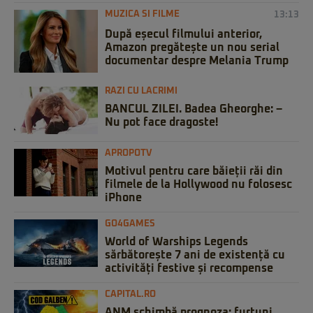
MUZICA SI FILME
13:13
După eșecul filmului anterior,
Amazon pregătește un nou serial
documentar despre Melania Trump
RAZI CU LACRIMI
BANCUL ZILEI. Badea Gheorghe: –
Nu pot face dragoste!
APROPOTV
Motivul pentru care băieții răi din
filmele de la Hollywood nu folosesc
iPhone
GO4GAMES
World of Warships Legends
sărbătorește 7 ani de existență cu
activități festive și recompense
CAPITAL.RO
ANM schimbă prognoza: furtuni