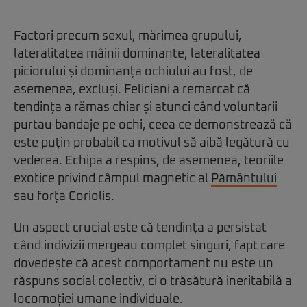
Factori precum sexul, mărimea grupului,
lateralitatea mâinii dominante, lateralitatea
piciorului și dominanța ochiului au fost, de
asemenea, excluși. Feliciani a remarcat că
tendința a rămas chiar și atunci când voluntarii
purtau bandaje pe ochi, ceea ce demonstrează că
este puțin probabil ca motivul să aibă legătură cu
vederea. Echipa a respins, de asemenea, teoriile
exotice privind câmpul magnetic al
Pământului
sau forța Coriolis.
Un aspect crucial este că tendința a persistat
când indivizii mergeau complet singuri, fapt care
dovedește că acest comportament nu este un
răspuns social colectiv, ci o trăsătură ineritabilă a
locomoției umane individuale.