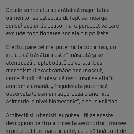
Datele sondajului au arătat că majoritatea
oamenilor se așteptau de fapt să meargă în
sensul acelor de ceasornic, o perspectivă care
exclude condiționarea socială din politețe.
Efectul pare cel mai puternic la copiii mici, un
indiciu că trăsătura este înnăscută și se
atenuează treptat odată cu vârsta. Deși
mecanismul exact rămâne necunoscut,
cercetătorii bănuiesc că răspunsul se află în
anatomia umană. „Prejudecata puternică
observată la oameni sugerează o anumită
asimetrie la nivel biomecanic”, a spus Feliciani.
Arhitecții și urbaniștii ar putea utiliza aceste
descoperiri pentru a proiecta aeroporturi, muzee
și piețe publice mai eficiente, care să țină cont de