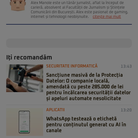
Alex Manole este un tânăr jurnalist, aflat la început de
carieră, absolvent al Facultății de Jurnalism și Științele
Comunicării din București. Alex este pasionat de gaming,
internet și tehnologii neobișnuite.
citește mai mult
Iți recomandăm
SECURITATE INFORMATICĂ
13:43
Sancțiune masivă de la Protecția
Datelor: O companie locală,
amendată cu peste 285.000 de lei
pentru încălcarea securității datelor
și apeluri automate nesolicitate
APLICATII
13:20
WhatsApp testează o etichetă
pentru conținutul generat cu AI în
canale