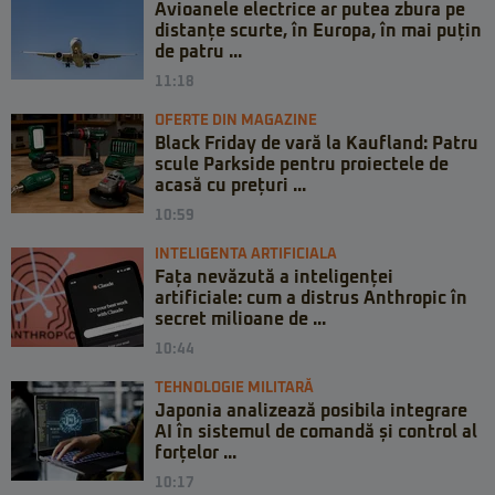
Avioanele electrice ar putea zbura pe
distanțe scurte, în Europa, în mai puțin
de patru ...
11:18
OFERTE DIN MAGAZINE
Black Friday de vară la Kaufland: Patru
scule Parkside pentru proiectele de
acasă cu prețuri ...
10:59
INTELIGENTA ARTIFICIALA
Fața nevăzută a inteligenței
artificiale: cum a distrus Anthropic în
secret milioane de ...
10:44
TEHNOLOGIE MILITARĂ
Japonia analizează posibila integrare
AI în sistemul de comandă și control al
forțelor ...
10:17