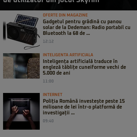
de utilizator din jocul Skyrim
OFERTE DIN MAGAZINE
Gadgetul pentru grădină cu panou
solar de la Dedeman: Radio portabil cu
Bluetooth la 68 de ...
12:12
INTELIGENTA ARTIFICIALA
Inteligența artificială traduce în
engleză tăblițe cuneiforme vechi de
5.000 de ani
11:00
INTERNET
Poliția Română investește peste 15
milioane de lei într-o platformă de
investigații ...
09:40