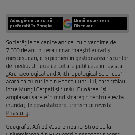
Adaugă-ne ca sursă
Urmărește-ne in
preferată în Google
Discover
Societățile balcanice antice, cu o vechime de
7.000 de ani, nu erau doar maeștri aurari și
meșteșugari, ci și pionieri în gestionarea riscurilor
de mediu. O nouă cercetare publicată în revista
„
Archaeological and Anthropological Sciences
”
arată că culturile din Epoca Cuprului, care trăiau
între Munții Carpați și fluviul Dunărea, își
amplasau satele în mod strategic pentru a evita
inundațiile devastatoare, transmite revista
Pnas.org
.
Geograful Alfred Vespremeanu-Stroe de la