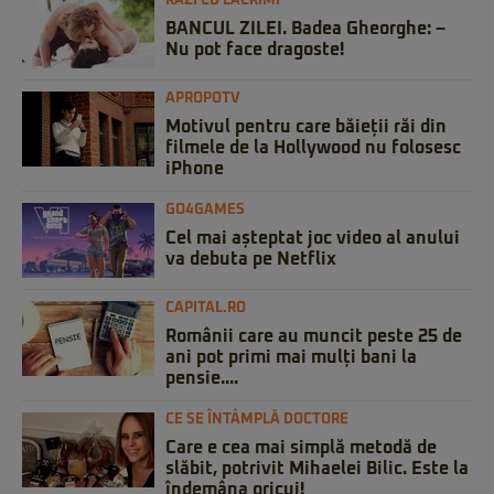
RAZI CU LACRIMI
BANCUL ZILEI. Badea Gheorghe: –
Nu pot face dragoste!
APROPOTV
Motivul pentru care băieții răi din
filmele de la Hollywood nu folosesc
iPhone
GO4GAMES
Cel mai așteptat joc video al anului
va debuta pe Netflix
CAPITAL.RO
Românii care au muncit peste 25 de
ani pot primi mai mulți bani la
pensie....
CE SE ÎNTÂMPLĂ DOCTORE
Care e cea mai simplă metodă de
slăbit, potrivit Mihaelei Bilic. Este la
îndemâna oricui!