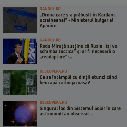
GANDUL.RO
„Drona care s-a prăbușit în Kardam,
ucraineană!” - Ministerul bulgar al
Apărării
GANDUL.RO
Radu Miruță susține că Rusia „își va
schimba tactica” și ar fi necesară o
„readaptare”:...
DESCOPERA.RO
Ce se întâmplă cu dinții atunci când
bem apă carbogazoasă?
DESCOPERA.RO
Singurul loc din Sistemul Solar în care
astronomii au observat...