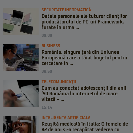
SECURITATE INFORMATICĂ
Datele personale ale tuturor clienților
producătorului de PC-uri Framework,
furate în urma ...
09:09
BUSINESS
România, singura țară din Uniunea
Europeană care a tăiat bugetul pentru
cercetare în ...
08:59
TELECOMUNICAȚII
Cum au conectat adolescenții din anii
’90 România la internetul de mare
viteză – ...
15:14
INTELIGENTA ARTIFICIALA
Reușită medicală în Italia: O femeie de
82 de ani și-a recăpătat vederea cu