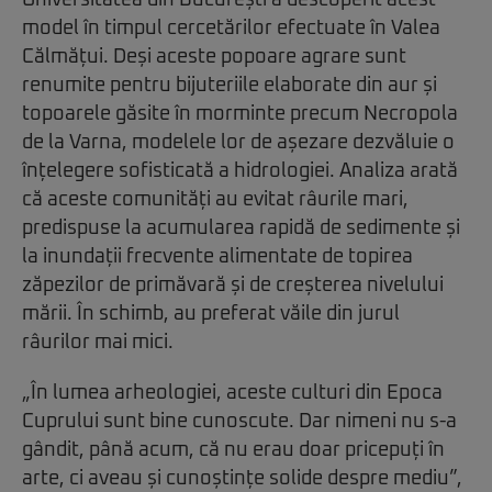
Universitatea din București a descoperit acest
model în timpul cercetărilor efectuate în Valea
Călmățui. Deși aceste popoare agrare sunt
renumite pentru bijuteriile elaborate din aur și
topoarele găsite în morminte precum Necropola
de la Varna, modelele lor de așezare dezvăluie o
înțelegere sofisticată a hidrologiei. Analiza arată
că aceste comunități au evitat râurile mari,
predispuse la acumularea rapidă de sedimente și
la inundații frecvente alimentate de topirea
zăpezilor de primăvară și de creșterea nivelului
mării. În schimb, au preferat văile din jurul
râurilor mai mici.
„În lumea arheologiei, aceste culturi din Epoca
Cuprului sunt bine cunoscute. Dar nimeni nu s-a
gândit, până acum, că nu erau doar pricepuți în
arte, ci aveau și cunoștințe solide despre mediu”,