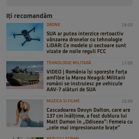
Iți recomandăm
DRONE
18:20
SUA ar putea interzice rertoactiv
vânzarea dronelor cu tehnologie
LiDAR: Ce modele și sectoare sunt
vizate de noile reguli FCC
TEHNOLOGIE MILITARĂ
17:00
VIDEO | România își sporește forța
amfibie la Marea Neagră: Militarii
români se instruiesc pe vehicule
AAV-7 alături de SUA
MUZICA SI FILME
15:00
Cascadoarea Devyn Dalton, care are
137 cm înălțime, a fost dublura lui
Matt Damon în „Odiseea”: Femeia cu
„cele mai impresionante brațe”