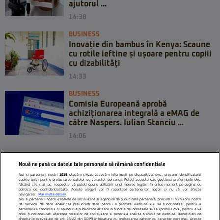
ajutorul ...
14:38
BUSINESS
Inovație din bambus în Kenya: Scaune
cu rotile ieftine și ușoare pentru copiii
cu dizabilități
14:33
BUSINESS
Comisia Europeană aprobă
achiziționarea integrală a eMAG de
către Naspers. Iulian Stanciu ...
14:06
Nouă ne pasă ca datele tale personale să rămână confidențiale
Noi și partenerii noștri
1019
stocăm și/sau accesăm informații pe dispozitivul dvs., precum identificatorii
cookie unici pentru prelucrarea datelor cu caracter personal. Puteți accepta sau gestiona preferințele dvs.
făcând clic mai jos, respectiv vă puteți opune utilizării unui interes legitim în orice moment pe pagina cu
politica de confidențialitate. Aceste alegeri vor fi raportate partenerilor noștri și nu vă vor afecta
navigarea.
Mai multe detalii
Noi si partenerii nostri (retelele de socializare si agentiile de publicitate partenere, precum si furnizorii nostri
de servicii de date analitice) prelucram date pentru a permite website-ului sa functioneze, pentru a
personaliza continutul si anunturile publicitare afisate in functie de interesele si/sau profilul dvs., pentru a va
oferi functionalitati aferente retelelor de socializare si pentru a analiza traficul pe website. Beneficiati de
drepturile prevazute de art. 15-22 din GDPR in legatura cu prelucrarea datelor cu caracter personal. Aceste