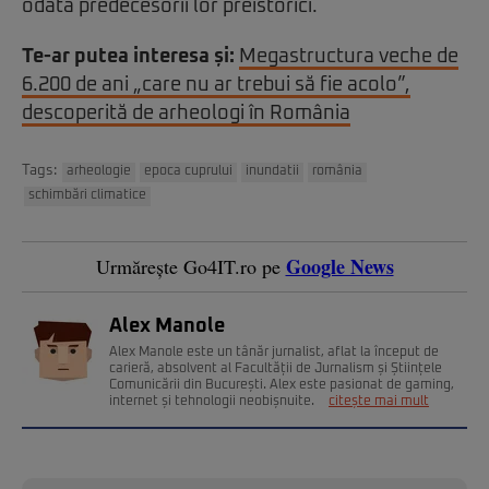
odată predecesorii lor preistorici.
Te-ar putea interesa și:
Megastructura veche de
6.200 de ani „care nu ar trebui să fie acolo”,
descoperită de arheologi în România
Tags:
arheologie
epoca cuprului
inundatii
românia
schimbări climatice
Google News
Urmărește Go4IT.ro pe
Alex Manole
Alex Manole este un tânăr jurnalist, aflat la început de
carieră, absolvent al Facultății de Jurnalism și Științele
Comunicării din București. Alex este pasionat de gaming,
internet și tehnologii neobișnuite.
citește mai mult