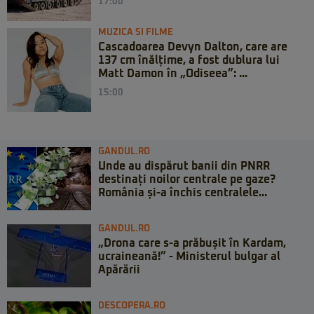
17:00
MUZICA SI FILME
Cascadoarea Devyn Dalton, care are
137 cm înălțime, a fost dublura lui
Matt Damon în „Odiseea”: ...
15:00
GANDUL.RO
Unde au dispărut banii din PNRR
destinați noilor centrale pe gaze?
România și-a închis centralele...
GANDUL.RO
„Drona care s-a prăbușit în Kardam,
ucraineană!” - Ministerul bulgar al
Apărării
DESCOPERA.RO