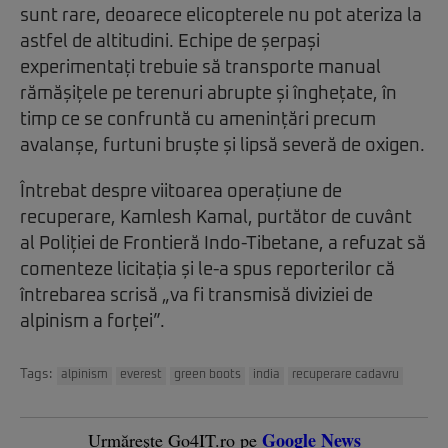
sunt rare, deoarece elicopterele nu pot ateriza la
astfel de altitudini. Echipe de șerpași
experimentați trebuie să transporte manual
rămășițele pe terenuri abrupte și înghețate, în
timp ce se confruntă cu amenințări precum
avalanșe, furtuni bruște și lipsă severă de oxigen.
Întrebat despre viitoarea operațiune de
recuperare, Kamlesh Kamal, purtător de cuvânt
al Poliției de Frontieră Indo-Tibetane, a refuzat să
comenteze licitația și le-a spus reporterilor că
întrebarea scrisă „va fi transmisă diviziei de
alpinism a forței”.
Tags:
alpinism
everest
green boots
india
recuperare cadavru
Google News
Urmărește Go4IT.ro pe