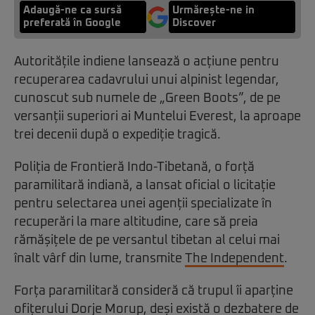
Adaugă-ne ca sursă
Urmărește-ne in
preferată în Google
Discover
Autoritățile indiene lansează o acțiune pentru
recuperarea cadavrului unui alpinist legendar,
cunoscut sub numele de „Green Boots”, de pe
versanții superiori ai Muntelui Everest, la aproape
trei decenii după o expediție tragică.
Poliția de Frontieră Indo-Tibetană, o forță
paramilitară indiană, a lansat oficial o licitație
pentru selectarea unei agenții specializate în
recuperări la mare altitudine, care să preia
rămășițele de pe versantul tibetan al celui mai
înalt vârf din lume, transmite
The Independent
.
Forța paramilitară consideră că trupul îi aparține
ofițerului Dorje Morup, deși există o dezbatere de