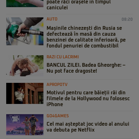
poate răci orașele în timpul
caniculei
AUTO
08:20
Mașinile chinezești din Rusia se
defectează în masă din cauza
benzinei de calitate inferioară, pe
fondul penuriei de combustibil
RAZI CU LACRIMI
BANCUL ZILEI. Badea Gheorghe: –
Nu pot face dragoste!
APROPOTV
Motivul pentru care băieții răi din
filmele de la Hollywood nu folosesc
iPhone
GO4GAMES
Cel mai așteptat joc video al anului
va debuta pe Netflix