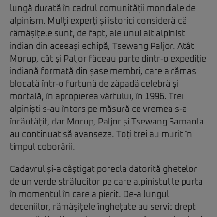
lungă durată în cadrul comunității mondiale de
alpinism. Mulți experți și istorici consideră că
rămășițele sunt, de fapt, ale unui alt alpinist
indian din aceeași echipă, Tsewang Paljor. Atât
Morup, cât și Paljor făceau parte dintr-o expediție
indiană formată din șase membri, care a rămas
blocată într-o furtună de zăpadă celebră și
mortală, în apropierea vârfului, în 1996. Trei
alpiniști s-au întors pe măsură ce vremea s-a
înrăutățit, dar Morup, Paljor și Tsewang Samanla
au continuat să avanseze. Toți trei au murit în
timpul coborârii.
Cadavrul și-a câștigat porecla datorită ghetelor
de un verde strălucitor pe care alpinistul le purta
în momentul în care a pierit. De-a lungul
deceniilor, rămășițele înghețate au servit drept