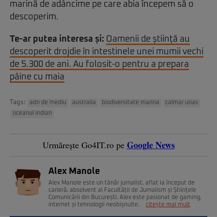
marină de adâncime pe care abia începem să o
descoperim.
Te-ar putea interesa și:
Oamenii de știință au
descoperit drojdie în intestinele unei mumii vechi
de 5.300 de ani. Au folosit-o pentru a prepara
pâine cu maia
Tags:
adn de mediu
australia
biodiversitate marina
calmar urias
oceanul indian
Google News
Urmărește Go4IT.ro pe
Alex Manole
Alex Manole este un tânăr jurnalist, aflat la început de
carieră, absolvent al Facultății de Jurnalism și Științele
Comunicării din București. Alex este pasionat de gaming,
internet și tehnologii neobișnuite.
citește mai mult