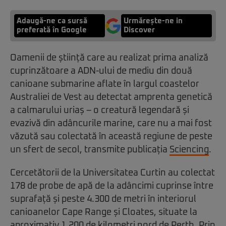
Adaugă-ne ca sursă
Urmărește-ne in
preferată în Google
Discover
Oamenii de știință care au realizat prima analiză
cuprinzătoare a ADN-ului de mediu din două
canioane submarine aflate în largul coastelor
Australiei de Vest au detectat amprenta genetică
a calmarului uriaș – o creatură legendară și
evazivă din adâncurile marine, care nu a mai fost
văzută sau colectată în această regiune de peste
un sfert de secol, transmite publicația
Sciencing
.
Cercetătorii de la Universitatea Curtin au colectat
178 de probe de apă de la adâncimi cuprinse între
suprafață și peste 4.300 de metri în interiorul
canioanelor Cape Range și Cloates, situate la
aproximativ 1.200 de kilometri nord de Perth. Prin