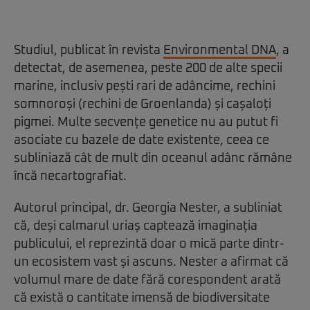
Studiul, publicat în revista
Environmental DNA
, a
detectat, de asemenea, peste 200 de alte specii
marine, inclusiv pești rari de adâncime, rechini
somnoroși (rechini de Groenlanda) și cașaloți
pigmei. Multe secvențe genetice nu au putut fi
asociate cu bazele de date existente, ceea ce
subliniază cât de mult din oceanul adânc rămâne
încă necartografiat.
Autorul principal, dr. Georgia Nester, a subliniat
că, deși calmarul uriaș captează imaginația
publicului, el reprezintă doar o mică parte dintr-
un ecosistem vast și ascuns. Nester a afirmat că
volumul mare de date fără corespondent arată
că există o cantitate imensă de biodiversitate