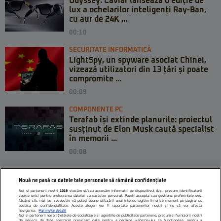
Odyssey: Caviar lansează o ediție de
lux a ochelarilor inteligenți Ray-Ban,
cu aur de 24K ...
00:10
SECURITATE INFORMATICĂ
LightSpy, un spyware asociat Chinei,
vizează utilizatori din 13 țări și poate
compromite ...
00:09
COMPONENTE PC
Terafab își extinde planurile: proiectul
susținut de Elon Musk caută specialist
în memorii ...
00:08
Nouă ne pasă ca datele tale personale să rămână confidențiale
Noi și partenerii noștri
1019
stocăm și/sau accesăm informații pe dispozitivul dvs., precum identificatorii
cookie unici pentru prelucrarea datelor cu caracter personal. Puteți accepta sau gestiona preferințele dvs.
făcând clic mai jos, respectiv vă puteți opune utilizării unui interes legitim în orice moment pe pagina cu
politica de confidențialitate. Aceste alegeri vor fi raportate partenerilor noștri și nu vă vor afecta
navigarea.
Mai multe detalii
Noi si partenerii nostri (retelele de socializare si agentiile de publicitate partenere, precum si furnizorii nostri
de servicii de date analitice) prelucram date pentru a permite website-ului sa functioneze, pentru a