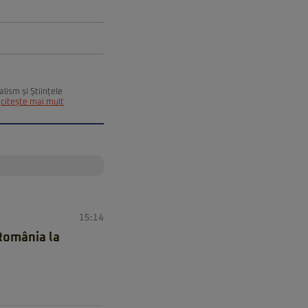
alism și Științele
citește mai mult
15:14
 România la