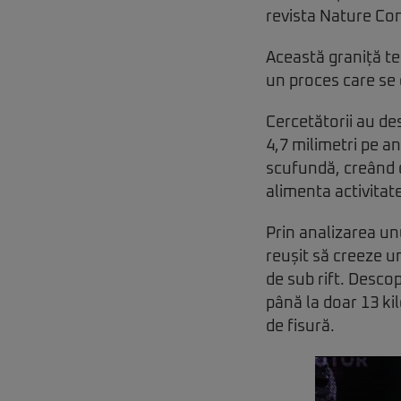
revista Nature Co
Această graniță te
un proces care se 
Cercetătorii au de
4,7 milimetri pe a
scufundă, creând 
alimenta activitat
Prin analizarea unu
reușit să creeze u
de sub rift. Descop
până la doar 13 ki
de fisură.