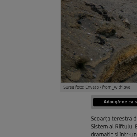
Sursa foto: Envato / from_withlove
Adaugă-ne ca s
Scoarța terestră d
Sistem al Riftului 
dramatic și într-un