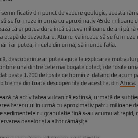
 semnificativ din punct de vedere geologic, acesta rămâ
să se formeze în urmă cu aproximativ 45 de milioane de
ează că ar putea dura încă câteva milioane de ani până
a etapă de dezvoltare. Atunci va începe să se formeze
ării ar putea, în cele din urmă, să inunde falia.
că, descoperirile ar putea ajuta la explicarea motivului
nține una dintre cele mai bogate colecții de fosile uma
at peste 1.200 de fosile de hominizi datând de acum p
o treime din toate descoperirile de acest fel din
Africa
.
ează că activitatea vulcanică extinsă, urmată de subțier
ea terenului în urmă cu aproximativ patru milioane de 
re sedimentele cu granulație fină s-au acumulat rapid, o
ervarea oaselor și a altor rămășițe.