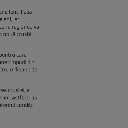
ne lent. Falia
 ani, iar
 când regiunea va
 o nouă crustă
 pentru care
ne timpurii din
atru milioane de
ea crustei, a
ani. Astfel s-au
ferind condiții