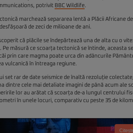
mmunications, potrivit
BBC Wildlife
.
ctonică marchează separarea lentă a Plăcii Africane d
desfășoară de zeci de milioane de ani.
scoperit că plăcile se îndepărtează una de alta cu o vit
n. Pe măsură ce scoarța tectonică se întinde, aceasta se
căi prin care magma poate urca din adâncurile Pământu
ea vulcanică în întreaga regiune.
i set rar de date seismice de înaltă rezoluție colectate
na dintre cele mai detaliate imagini de până acum ale s
eririle lor au arătat că scoarța de-a lungul centrului fisu
lometri în unele locuri, comparativ cu peste 35 de kilom
Citește