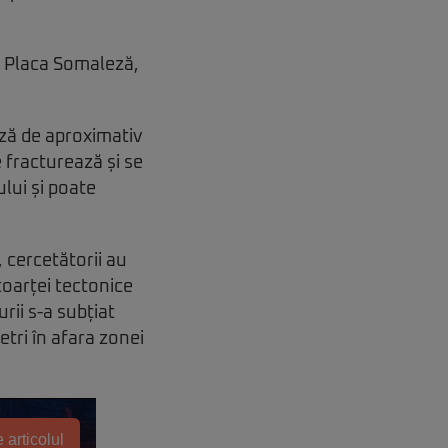
e Placa Somaleză,
eză de aproximativ
 fracturează și se
lui și poate
, cercetătorii au
coarței tectonice
rii s-a subțiat
etri în afara zonei
 articolul