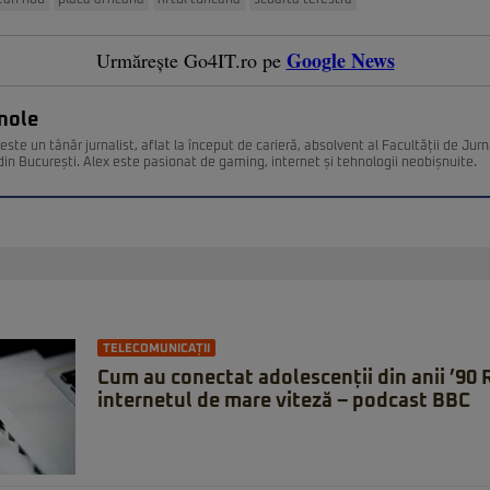
ean nou
placa africana
riftul turicana
scoarta terestra
Google News
Urmărește Go4IT.ro pe
nole
ste un tânăr jurnalist, aflat la început de carieră, absolvent al Facultății de Jurn
din București. Alex este pasionat de gaming, internet și tehnologii neobișnuite.
TELECOMUNICAȚII
Cum au conectat adolescenții din anii ’90
internetul de mare viteză – podcast BBC