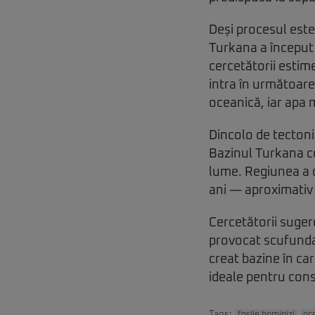
Deși procesul este
Turkana a început 
cercetătorii estim
intra în următoare
oceanică, iar apa m
Dincolo de tectoni
Bazinul Turkana co
lume. Regiunea a d
ani — aproximativ 
Cercetătorii suger
provocat scufundar
creat bazine în ca
ideale pentru cons
Tags: