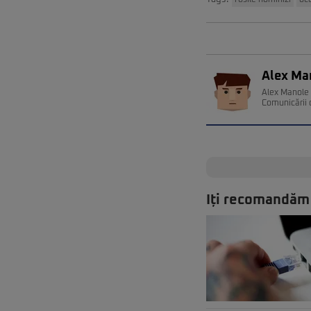
fosile hominizi
oc
Alex Ma
Alex Manole e
Comunicării 
Iți recomandăm