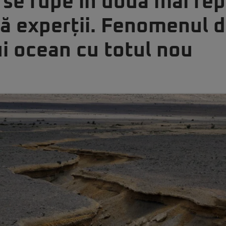
 se rupe în două mai re
ă experții. Fenomenul d
i ocean cu totul nou