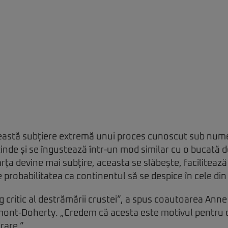
eastă subțiere extremă unui proces cunoscut sub numel
tinde și se îngustează într-un mod similar cu o bucată d
ța devine mai subțire, aceasta se slăbește, facilitează
e probabilitatea ca continentul să se despice în cele di
g critic al destrămării crustei”, a spus coautoarea Anne
amont-Doherty. „Credem că acesta este motivul pentru 
rare.”