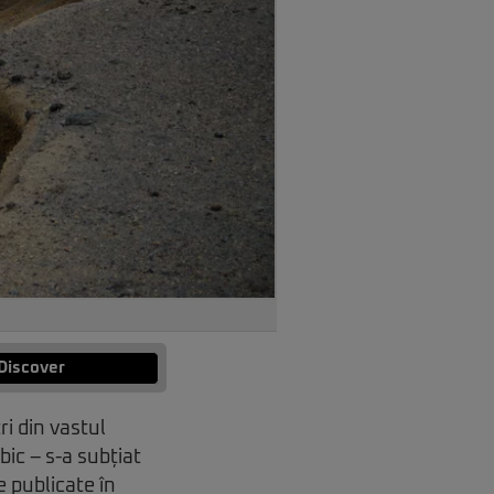
Discover
i din vastul
bic – s-a subțiat
e publicate în