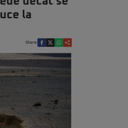
pede decât se
uce la
Share: