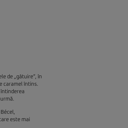
e de „gâtuire”, în
e caramel întins.
 întinderea
n urmă.
 Bécel,
care este mai