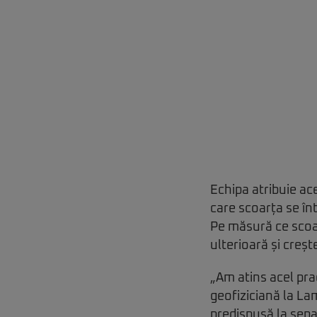
Echipa atribuie ac
care scoarța se în
Pe măsură ce scoar
ulterioară și creșt
„Am atins acel pra
geofiziciană la L
predispusă la sepa