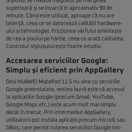
Stylusul se fixează magnetic pe marginea
superioară și se încarcă în aproximativ 90 de
minute. Când este utilizat, aproape că nu are
latență, ceea ce se datorează calității hardware-
ului și tehnologiei. Fricțiunea vârfului amintește
de cea a pixului pe hârtie, ceea ce arată calitatea.
Controlul stylusului este foarte intuitiv.
Accesarea serviciilor Google:
Simplu și eficient prin AppGallery
Deși HUAWEI MatePad 11.5 nu vine cu serviciile
Google preinstalate, vestea bună este că accesul
la aplicațiile Google (precum Gmail, YouTube,
Google Maps etc.) este acum mult mai simplu
decât în trecut. Prin intermediul AppGallery,
utilizatorii pot instala aplicații precum microG sau
GBox, care permit rularea serviciilor Google într-