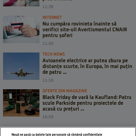
11:38
INTERNET
Nu cumpăra rovinieta înainte să
verifici site-ul! Avertismentul CNAIR
pentru șoferi
11:20
TECH NEWS
Avioanele electrice ar putea zbura pe
distanțe scurte, în Europa, în mai puțin
de patru ...
11:18
OFERTE DIN MAGAZINE
Black Friday de vară la Kaufland: Patru
scule Parkside pentru proiectele de
acasă cu prețuri ...
10:59
Nouă ne pasă ca datele tale personale să rămână confidențiale