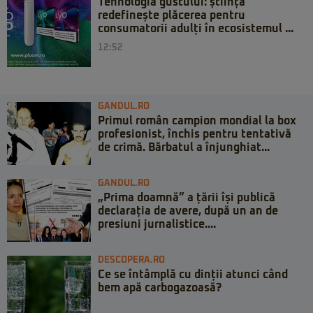
Tehnologia gustului: știința
redefinește plăcerea pentru
consumatorii adulți în ecosistemul ...
12:52
GANDUL.RO
Primul român campion mondial la box
profesionist, închis pentru tentativă
de crimă. Bărbatul a înjunghiat...
GANDUL.RO
„Prima doamnă” a țării își publică
declarația de avere, după un an de
presiuni jurnalistice....
DESCOPERA.RO
Ce se întâmplă cu dinții atunci când
bem apă carbogazoasă?