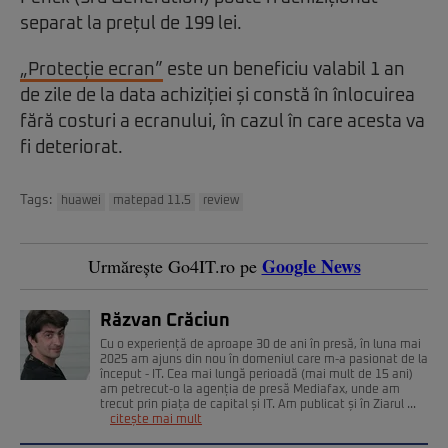
separat la prețul de 199 lei.
„Protecție ecran”
este un beneficiu valabil 1 an
de zile de la data achiziției și constă în înlocuirea
fără costuri a ecranului, în cazul în care acesta va
fi deteriorat.
Tags:
huawei
matepad 11.5
review
Google News
Urmărește Go4IT.ro pe
Răzvan Crăciun
Cu o experiență de aproape 30 de ani în presă, în luna mai
2025 am ajuns din nou în domeniul care m-a pasionat de la
început - IT. Cea mai lungă perioadă (mai mult de 15 ani)
am petrecut-o la agenția de presă Mediafax, unde am
trecut prin piața de capital și IT. Am publicat și în Ziarul ...
citește mai mult