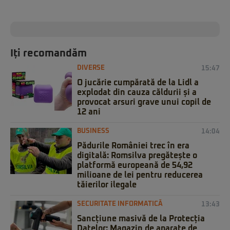
Iți recomandăm
DIVERSE
15:47
O jucărie cumpărată de la Lidl a
explodat din cauza căldurii și a
provocat arsuri grave unui copil de
12 ani
BUSINESS
14:04
Pădurile României trec în era
digitală: Romsilva pregătește o
platformă europeană de 54,92
milioane de lei pentru reducerea
tăierilor ilegale
SECURITATE INFORMATICĂ
13:43
Sancțiune masivă de la Protecția
Datelor: Magazin de aparate de