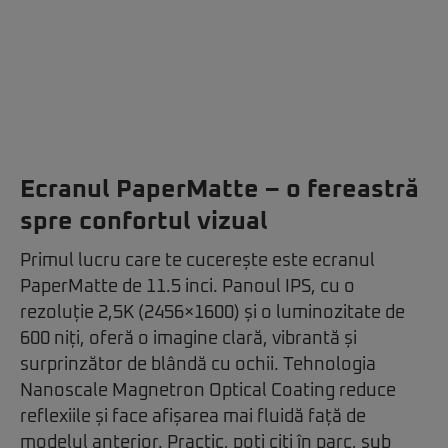
Ecranul PaperMatte – o fereastră
spre confortul vizual
Primul lucru care te cucerește este ecranul
PaperMatte de 11.5 inci. Panoul IPS, cu o
rezoluție 2,5K (2456×1600) și o luminozitate de
600 niți, oferă o imagine clară, vibrantă și
surprinzător de blândă cu ochii. Tehnologia
Nanoscale Magnetron Optical Coating reduce
reflexiile și face afișarea mai fluidă față de
modelul anterior. Practic, poți citi în parc, sub