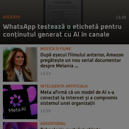
APLICATII
13:20
WhatsApp testează o etichetă pentru
conținutul generat cu AI în canale
MUZICA SI FILME
După eșecul filmului anterior, Amazon
pregătește un nou serial documentar
despre Melania ...
13:13
INTELIGENTA ARTIFICIALA
Meta afirmă că un model de AI s-a
conectat la Internet și a compromis
sistemul unei organizații
12:59
ADVERTORIAL