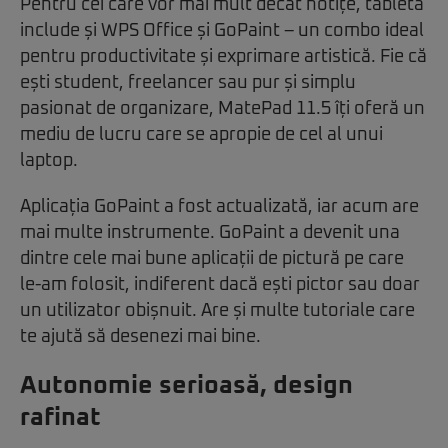
Pentru cei care vor mai mult decât notițe, tableta
include și WPS Office și GoPaint – un combo ideal
pentru productivitate și exprimare artistică. Fie că
ești student, freelancer sau pur și simplu
pasionat de organizare, MatePad 11.5 îți oferă un
mediu de lucru care se apropie de cel al unui
laptop.
Aplicația GoPaint a fost actualizată, iar acum are
mai multe instrumente. GoPaint a devenit una
dintre cele mai bune aplicații de pictură pe care
le-am folosit, indiferent dacă ești pictor sau doar
un utilizator obișnuit. Are și multe tutoriale care
te ajută să desenezi mai bine.
Autonomie serioasă, design
rafinat