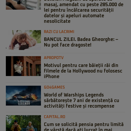
masaj, amendat cu peste 285.000 de
lei pentru încălcarea securității
datelor și apeluri automate
nesolicitate
RAZI CU LACRIMI
BANCUL ZILEI. Badea Gheorghe: –
Nu pot face dragoste!
APROPOTV
Motivul pentru care băieții răi din
filmele de la Hollywood nu folosesc
iPhone
GO4GAMES
World of Warships Legends
sărbătorește 7 ani de existență cu
activități festive și recompense
CAPITAL.RO
Cum se solicită pensia pentru limită
de vârstă dacă ați lucrat în mai