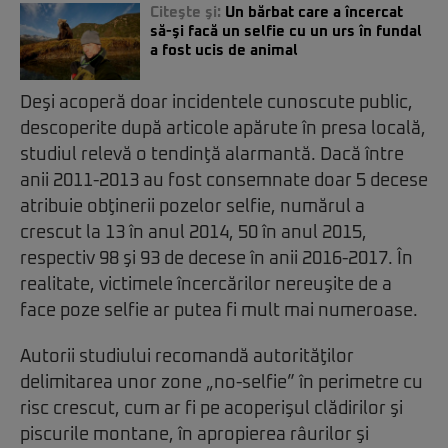
Citeşte şi:
Un bărbat care a încercat
să-şi facă un selfie cu un urs în fundal
a fost ucis de animal
Deşi acoperă doar incidentele cunoscute public,
descoperite după articole apărute în presa locală,
studiul relevă o tendinţă alarmantă. Dacă între
anii 2011-2013 au fost consemnate doar 5 decese
atribuie obţinerii pozelor selfie, numărul a
crescut la 13 în anul 2014, 50 în anul 2015,
respectiv 98 şi 93 de decese în anii 2016-2017. În
realitate, victimele încercărilor nereuşite de a
face poze selfie ar putea fi mult mai numeroase.
Autorii studiului recomandă autorităţilor
delimitarea unor zone „no-selfie” în perimetre cu
risc crescut, cum ar fi pe acoperişul clădirilor şi
piscurile montane, în apropierea râurilor şi