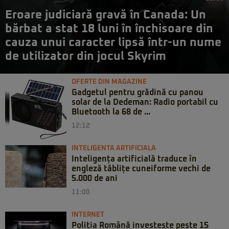
Eroare judiciară gravă în Canada: Un
bărbat a stat 18 luni în închisoare din
cauza unui caracter lipsă într-un nume
de utilizator din jocul Skyrim
OFERTE DIN MAGAZINE
Gadgetul pentru grădină cu panou
solar de la Dedeman: Radio portabil cu
Bluetooth la 68 de ...
12:12
INTELIGENTA ARTIFICIALA
Inteligența artificială traduce în
engleză tăblițe cuneiforme vechi de
5.000 de ani
11:00
INTERNET
Poliția Română investește peste 15