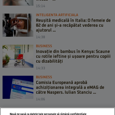
15:14
INTELIGENTA ARTIFICIALA
Reușită medicală în Italia: O femeie de
82 de ani și-a recăpătat vederea cu
ajutorul ...
14:38
BUSINESS
Inovație din bambus în Kenya: Scaune
cu rotile ieftine și ușoare pentru copiii
cu dizabilități
14:33
BUSINESS
Comisia Europeană aprobă
achiziționarea integrală a eMAG de
către Naspers. Iulian Stanciu ...
14:06
Nouă ne pasă ca datele tale personale să rămână confidențiale