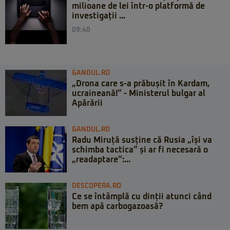
milioane de lei într-o platformă de
investigații ...
09:40
GANDUL.RO
„Drona care s-a prăbușit în Kardam,
ucraineană!” - Ministerul bulgar al
Apărării
GANDUL.RO
Radu Miruță susține că Rusia „își va
schimba tactica” și ar fi necesară o
„readaptare”:...
DESCOPERA.RO
Ce se întâmplă cu dinții atunci când
bem apă carbogazoasă?