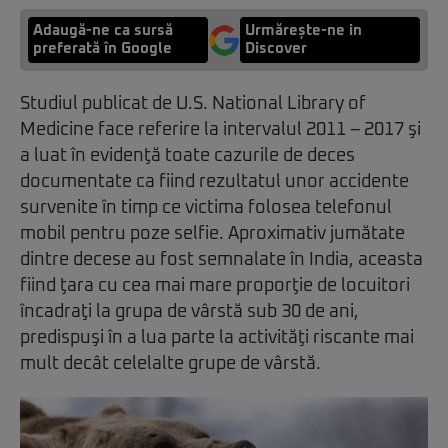
Adaugă-ne ca sursă
Urmărește-ne in
preferată în Google
Discover
Studiul publicat de U.S. National Library of
Medicine face referire la intervalul 2011 – 2017 şi
a luat în evidenţă toate cazurile de deces
documentate ca fiind rezultatul unor accidente
survenite în timp ce victima folosea telefonul
mobil pentru poze selfie. Aproximativ jumătate
dintre decese au fost semnalate în India, aceasta
fiind ţara cu cea mai mare proporţie de locuitori
încadraţi la grupa de vârstă sub 30 de ani,
predispuşi în a lua parte la activităţi riscante mai
mult decât celelalte grupe de vârstă.