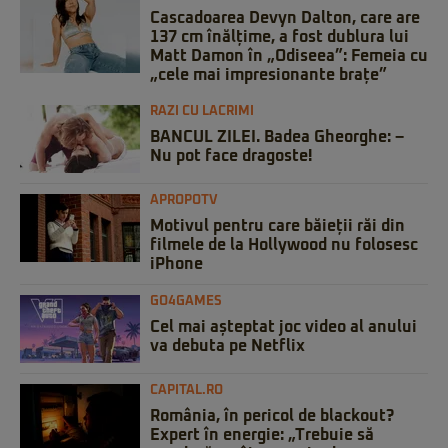
Cascadoarea Devyn Dalton, care are
137 cm înălțime, a fost dublura lui
Matt Damon în „Odiseea”: Femeia cu
„cele mai impresionante brațe”
RAZI CU LACRIMI
BANCUL ZILEI. Badea Gheorghe: –
Nu pot face dragoste!
APROPOTV
Motivul pentru care băieții răi din
filmele de la Hollywood nu folosesc
iPhone
GO4GAMES
Cel mai așteptat joc video al anului
va debuta pe Netflix
CAPITAL.RO
România, în pericol de blackout?
Expert în energie: „Trebuie să