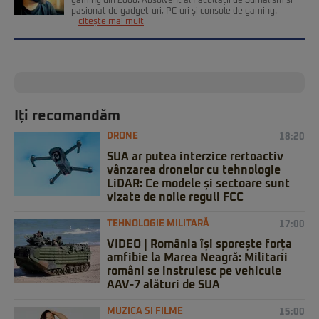
gaming din 2008. Absolvent al Facultății de Jurnalism și
pasionat de gadget-uri, PC-uri și console de gaming.
citește mai mult
Iți recomandăm
DRONE
18:20
SUA ar putea interzice rertoactiv
vânzarea dronelor cu tehnologie
LiDAR: Ce modele și sectoare sunt
vizate de noile reguli FCC
TEHNOLOGIE MILITARĂ
17:00
VIDEO | România își sporește forța
amfibie la Marea Neagră: Militarii
români se instruiesc pe vehicule
AAV-7 alături de SUA
MUZICA SI FILME
15:00