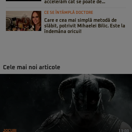
accelerăm cât se poate de...
CE SE ÎNTÂMPLĂ DOCTORE
Care e cea mai simplă metodă de
slăbit, potrivit Mihaelei Bilic. Este la
îndemâna oricui!
Cele mai noi articole
JOCURI
13:00