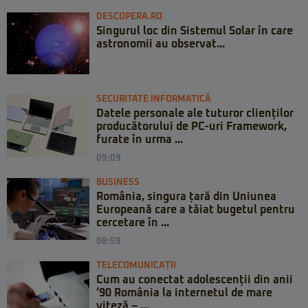
DESCOPERA.RO
Singurul loc din Sistemul Solar în care
astronomii au observat...
SECURITATE INFORMATICĂ
Datele personale ale tuturor clienților
producătorului de PC-uri Framework,
furate în urma ...
09:09
BUSINESS
România, singura țară din Uniunea
Europeană care a tăiat bugetul pentru
cercetare în ...
08:59
TELECOMUNICAȚII
Cum au conectat adolescenții din anii
’90 România la internetul de mare
viteză – ...