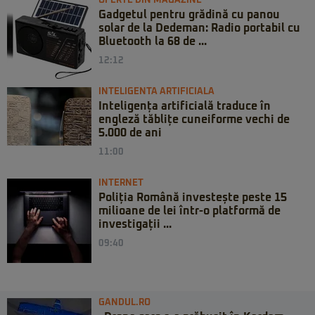
OFERTE DIN MAGAZINE
Gadgetul pentru grădină cu panou
solar de la Dedeman: Radio portabil cu
Bluetooth la 68 de ...
12:12
INTELIGENTA ARTIFICIALA
Inteligența artificială traduce în
engleză tăblițe cuneiforme vechi de
5.000 de ani
11:00
INTERNET
Poliția Română investește peste 15
milioane de lei într-o platformă de
investigații ...
09:40
GANDUL.RO