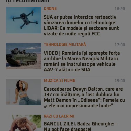
Iți recomandăm
DRONE
18:20
SUA ar putea interzice rertoactiv
vânzarea dronelor cu tehnologie
LiDAR: Ce modele și sectoare sunt
vizate de noile reguli FCC
TEHNOLOGIE MILITARĂ
17:00
VIDEO | România își sporește forța
amfibie la Marea Neagră: Militarii
români se instruiesc pe vehicule
AAV-7 alături de SUA
MUZICA SI FILME
15:00
Cascadoarea Devyn Dalton, care are
137 cm înălțime, a fost dublura lui
Matt Damon în „Odiseea”: Femeia cu
„cele mai impresionante brațe”
RAZI CU LACRIMI
BANCUL ZILEI. Badea Gheorghe: –
Nu pot face dragoste!