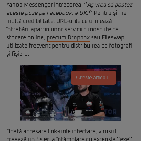
Yahoo Messenger întrebarea: ’’
Aş vrea să postez
aceste poze pe Facebook, e OK?
’’ Pentru şi mai
multă credibilitate, URL-urile ce urmează
întrebării aparţin unor servicii cunoscute de
stocare online,
precum Dropbox
sau Fileswap,
utilizate frecvent pentru distribuirea de fotografii
şi fişiere.
Citește articolul
Odată accesate link-urile infectate, virusul
creează un fişier la întâmplare cu extensia ’’exe’’,