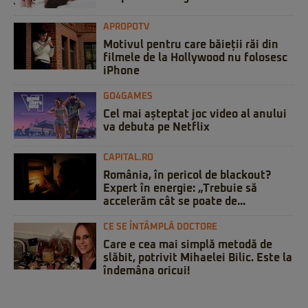
APROPOTV
Motivul pentru care băieții răi din
filmele de la Hollywood nu folosesc
iPhone
GO4GAMES
Cel mai așteptat joc video al anului
va debuta pe Netflix
CAPITAL.RO
România, în pericol de blackout?
Expert în energie: „Trebuie să
accelerăm cât se poate de...
CE SE ÎNTÂMPLĂ DOCTORE
Care e cea mai simplă metodă de
slăbit, potrivit Mihaelei Bilic. Este la
îndemâna oricui!