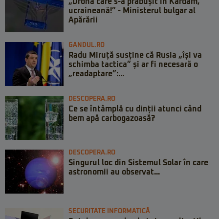
„Drona care s-a prăbușit în Kardam,
ucraineană!” - Ministerul bulgar al
Apărării
GANDUL.RO
Radu Miruță susține că Rusia „își va
schimba tactica” și ar fi necesară o
„readaptare”:...
DESCOPERA.RO
Ce se întâmplă cu dinții atunci când
bem apă carbogazoasă?
DESCOPERA.RO
Singurul loc din Sistemul Solar în care
astronomii au observat...
SECURITATE INFORMATICĂ