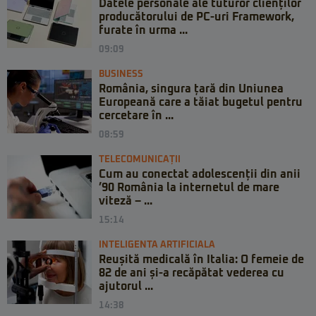
Datele personale ale tuturor clienților
producătorului de PC-uri Framework,
furate în urma ...
09:09
BUSINESS
România, singura țară din Uniunea
Europeană care a tăiat bugetul pentru
cercetare în ...
08:59
TELECOMUNICAȚII
Cum au conectat adolescenții din anii
’90 România la internetul de mare
viteză – ...
15:14
INTELIGENTA ARTIFICIALA
Reușită medicală în Italia: O femeie de
82 de ani și-a recăpătat vederea cu
ajutorul ...
14:38