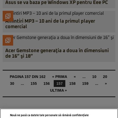
Asus se va baza pe Windows XP pentru Eee PC
Amintiri MP3 – 10 ani de la primul player
comercial
Acer Gemstone generaţia a doua în dimensiuni
de 16” şi 18”
PAGINA 157 DIN 162
« PRIMA
«
...
10
20
30
...
155
156
157
158
159
...
»
ULTIMA »
Nouă ne pasă ca datele tale personale să rămână confidențiale