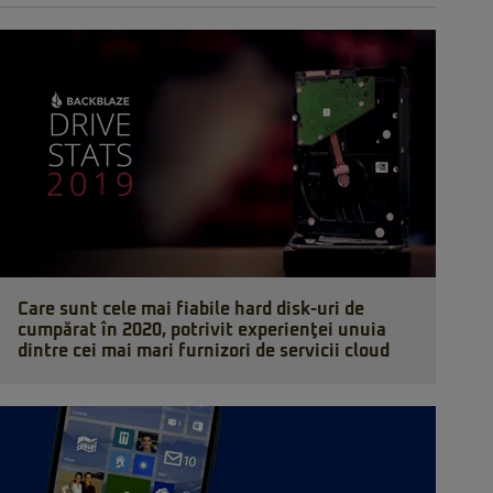
Care sunt cele mai fiabile hard disk-uri de
cumpărat în 2020, potrivit experienţei unuia
dintre cei mai mari furnizori de servicii cloud