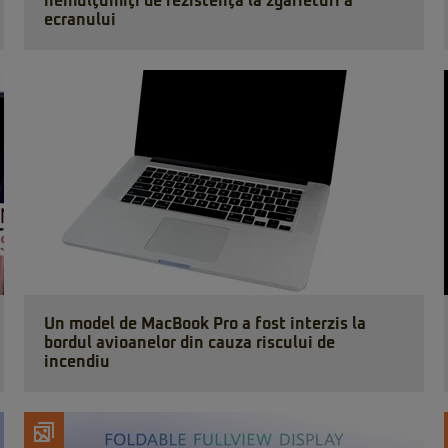
nemulţumiţi de rezistenţa la zgârieturi a
ecranului
Un model de MacBook Pro a fost interzis la
bordul avioanelor din cauza riscului de
incendiu