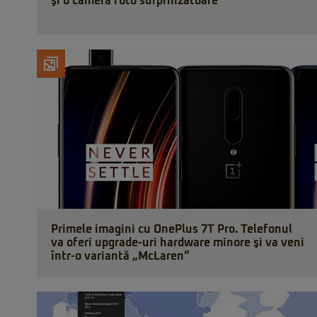
şi o cameră foto surprinzătoare
Primele imagini cu OnePlus 7T Pro. Telefonul
va oferi upgrade-uri hardware minore şi va veni
într-o variantă „McLaren”