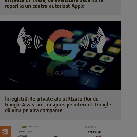
afişează un mesaj de avertizare dacă nu le
repari la un centru autorizat Apple
Înregistrările private ale utilizatorilor de
Google Assistant au ajuns pe internet. Google
dă vina pe altă companie