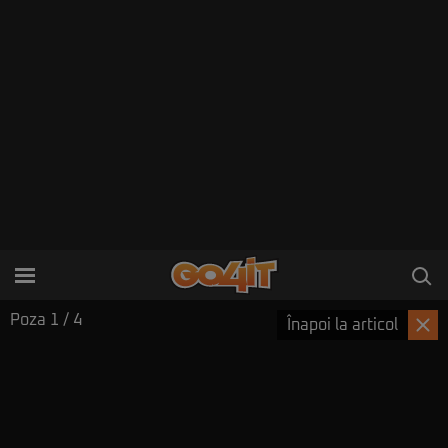
Poza
1
/ 4
Înapoi la articol