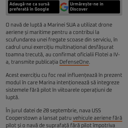
Adaugă-ne ca sursă
Urmărește-ne in
preferată în Google
Discover
O navă de luptă a Marinei SUA a utilizat drone
aeriene și maritime pentru a contribui la
scufundarea unei fregate scoase din serviciu, în
cadrul unui exercițiu multinațional desfășurat
toamna trecută, au confirmat oficialii Flotei a IV-
a, transmite publicația
DefenseOne
.
Acest exercițiu cu foc real influențează în prezent
modul în care Marina intenționează să integreze
sistemele fără pilot în viitoarele operațiuni de
luptă.
În jurul datei de 28 septembrie, nava USS
Cooperstown a lansat patru
vehicule aeriene fără
pilot
și o navă de suprafață fără pilot împotriva