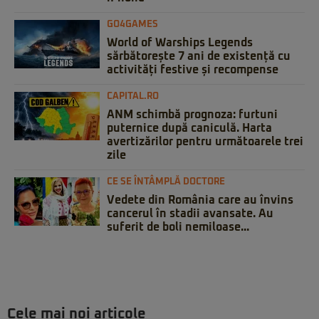
GO4GAMES
World of Warships Legends
sărbătorește 7 ani de existență cu
activități festive și recompense
CAPITAL.RO
ANM schimbă prognoza: furtuni
puternice după caniculă. Harta
avertizărilor pentru următoarele trei
zile
CE SE ÎNTÂMPLĂ DOCTORE
Vedete din România care au învins
cancerul în stadii avansate. Au
suferit de boli nemiloase...
Cele mai noi articole