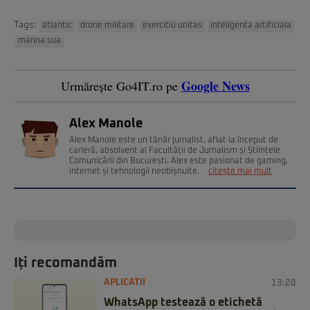
Tags:
atlantic
drone militare
exercitiu unitas
inteligenta artificiala
marina sua
Google News
Urmărește Go4IT.ro pe
Alex Manole
Alex Manole este un tânăr jurnalist, aflat la început de
carieră, absolvent al Facultății de Jurnalism și Științele
Comunicării din București. Alex este pasionat de gaming,
internet și tehnologii neobișnuite.
citește mai mult
Iți recomandăm
APLICATII
13:20
WhatsApp testează o etichetă