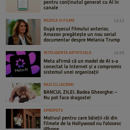
pentru conținutul generat cu AI în
canale
MUZICA SI FILME
13:13
După eșecul filmului anterior,
Amazon pregătește un nou serial
documentar despre Melania Trump
INTELIGENTA ARTIFICIALA
12:59
Meta afirmă că un model de AI s-a
conectat la Internet și a compromis
sistemul unei organizații
RAZI CU LACRIMI
BANCUL ZILEI. Badea Gheorghe: –
Nu pot face dragoste!
APROPOTV
Motivul pentru care băieții răi din
filmele de la Hollywood nu folosesc
iPhone