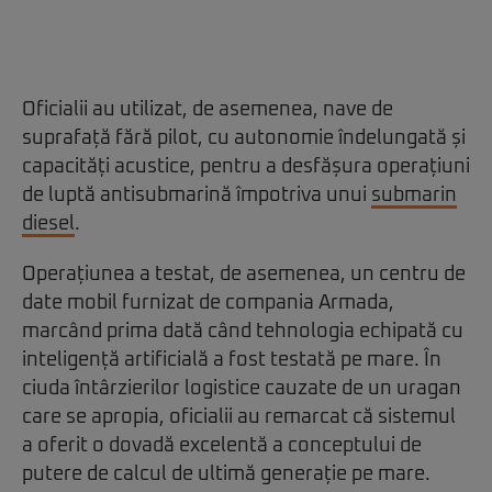
Oficialii au utilizat, de asemenea, nave de
suprafață fără pilot, cu autonomie îndelungată și
capacități acustice, pentru a desfășura operațiuni
de luptă antisubmarină împotriva unui
submarin
diesel
.
Operațiunea a testat, de asemenea, un centru de
date mobil furnizat de compania Armada,
marcând prima dată când tehnologia echipată cu
inteligență artificială a fost testată pe mare. În
ciuda întârzierilor logistice cauzate de un uragan
care se apropia, oficialii au remarcat că sistemul
a oferit o dovadă excelentă a conceptului de
putere de calcul de ultimă generație pe mare.