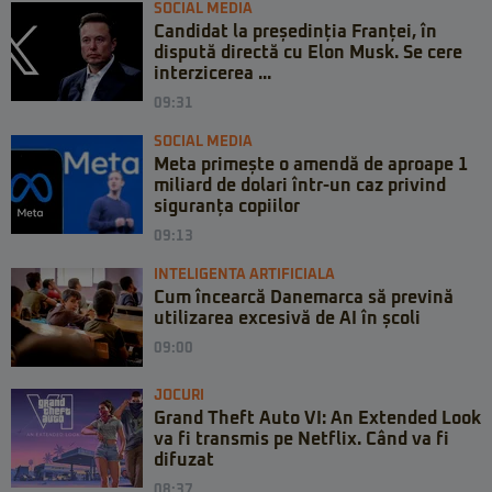
SOCIAL MEDIA
Candidat la președinția Franței, în
dispută directă cu Elon Musk. Se cere
interzicerea ...
09:31
SOCIAL MEDIA
Meta primește o amendă de aproape 1
miliard de dolari într-un caz privind
siguranța copiilor
09:13
INTELIGENTA ARTIFICIALA
Cum încearcă Danemarca să prevină
utilizarea excesivă de AI în școli
09:00
JOCURI
Grand Theft Auto VI: An Extended Look
va fi transmis pe Netflix. Când va fi
difuzat
08:37