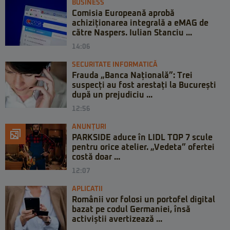
BUSINESS
Comisia Europeană aprobă
achiziționarea integrală a eMAG de
către Naspers. Iulian Stanciu ...
14:06
SECURITATE INFORMATICĂ
Frauda „Banca Națională”: Trei
suspecți au fost arestați la București
după un prejudiciu ...
12:56
ANUNȚURI
PARKSIDE aduce în LIDL TOP 7 scule
pentru orice atelier. „Vedeta” ofertei
costă doar ...
12:07
APLICATII
Românii vor folosi un portofel digital
bazat pe codul Germaniei, însă
activiștii avertizează ...