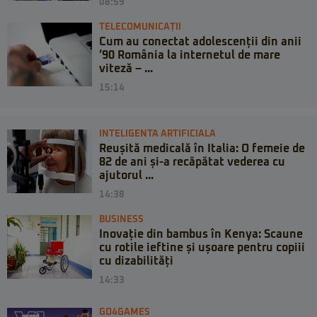
08:59
TELECOMUNICAȚII
Cum au conectat adolescenții din anii
’90 România la internetul de mare
viteză – ...
15:14
INTELIGENTA ARTIFICIALA
Reușită medicală în Italia: O femeie de
82 de ani și-a recăpătat vederea cu
ajutorul ...
14:38
BUSINESS
Inovație din bambus în Kenya: Scaune
cu rotile ieftine și ușoare pentru copiii
cu dizabilități
14:33
GO4GAMES