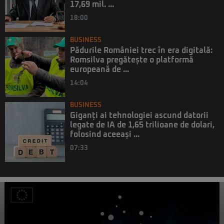
17,69 mil. ...
18:00
BUSINESS
Pădurile României trec în era digitală:
Romsilva pregătește o platformă
europeană de ...
14:04
BUSINESS
Giganți ai tehnologiei ascund datorii
legate de IA de 1,65 trilioane de dolari,
folosind aceeași ...
07:33