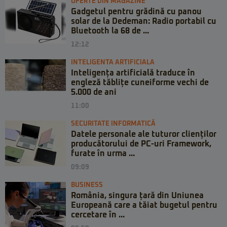
OFERTE DIN MAGAZINE
Gadgetul pentru grădină cu panou
solar de la Dedeman: Radio portabil cu
Bluetooth la 68 de ...
12:12
INTELIGENTA ARTIFICIALA
Inteligența artificială traduce în
engleză tăblițe cuneiforme vechi de
5.000 de ani
11:00
SECURITATE INFORMATICĂ
Datele personale ale tuturor clienților
producătorului de PC-uri Framework,
furate în urma ...
09:09
BUSINESS
România, singura țară din Uniunea
Europeană care a tăiat bugetul pentru
cercetare în ...