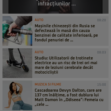
infracțiunilor ...
AUTO
08:20
Mașinile chinezești din Rusia se
defectează în masă din cauza
benzinei de calitate inferioară, pe
fondul penuriei de ...
AUTO
08:03
Studiu: Utilizatorii de trotinete
electrice au un risc de trei ori mai
mare de leziuni cerebrale decât
motocicliștii
MUZICA SI FILME
15:00
Cascadoarea Devyn Dalton, care are
137 cm înălțime, a fost dublura lui
Matt Damon în „Odiseea”: Femeia cu
„cele ...