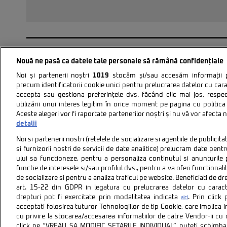
PAGINA 40 DIN 69
« PRIMA
«
Nouă ne pasă ca datele tale personale să rămână confidențiale
Noi și partenerii noștri
1019
stocăm și/sau accesăm informații pe
precum identificatorii cookie unici pentru prelucrarea datelor cu cara
accepta sau gestiona preferințele dvs. făcând clic mai jos, respe
utilizării unui interes legitim în orice moment pe pagina cu politica 
Aceste alegeri vor fi raportate partenerilor noștri și nu vă vor afecta 
Politica de confidentiali
detalii
Noi si partenerii nostri (retelele de socializare si agentiile de publici
si furnizorii nostri de servicii de date analitice) prelucram date pen
ului sa functioneze, pentru a personaliza continutul si anunturile p
functie de interesele si/sau profilul dvs., pentru a va oferi functionalit
de socializare si pentru a analiza traficul pe website. Beneficiati de d
art. 15-22 din GDPR in legatura cu prelucrarea datelor cu carac
Citarea se poate face în limita a 250 de semne. Nici o instituţ
drepturi pot fi exercitate prin modalitatea indicata
. Prin clic
aici
acceptati folosirea tuturor Tehnologiilor de tip Cookie, care implica 
cu privire la stocarea/accesarea informatiilor de catre Vendor-ii cu
click pe “VREAU SA MODIFIC SETARILE INDIVIDUAL” puteti schimba 