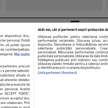
...
10
20
30
...
38
39
40
41
42
...
Atât noi, cât și partenerii noștri prelucrăm d
 dispozitivul dvs.,
Utilizarea profilurilor pentru selectarea conț
cter personal. Puteți
performanței reclamelor. Stocarea și/sau ac
dispozitiv. Dezvoltarea și îmbunătățirea serviciil
ctiv vă puteți opune
selectarea publicității personalizate. Cre
de confidențialitate.
personalizat. Măsurarea performanței conținutu
navigarea.
Mai multe
tate
Politica de cookies
Termeni si conditii
Co
publicitate personalizată. Utilizarea de date limit
Înțelegerea publicului prin statistici sau combi
Utilizarea datelor limitate pentru a selecta conț
tate partenere, precum
și identificarea prin scanarea dispozitivului.
tru a permite website-
Listă parteneri (furnizori)
ublicitare afisate in
ati aferente retelelor
repturile prevazute de
ter personal. Aceste
ie sau persoană (site-uri, instituţii mass-media, firme de monitorizare) nu poate reproduce 
k pe “ACCEPT TOATE”,
inclusiv acceptul dvs.
Decizia ONJN nr. 1598/16.09.2021. Jocurile de noroc sunt interzise minorilor.
 care colaboram. Prin
preferintele in mod