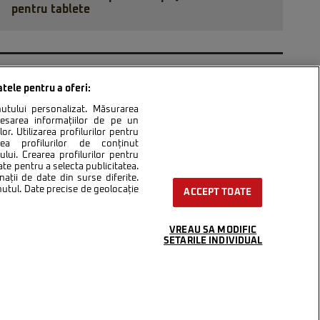
pentru tablete
50
60
...
»
ULTIMA »
atele pentru a oferi:
inutului personalizat. Măsurarea
cesarea informațiilor de pe un
or. Utilizarea profilurilor pentru
area profilurilor de conținut
lui. Crearea profilurilor pentru
ntact
Setări Cookies
ate pentru a selecta publicitatea.
nații de date din surse diferite.
inutul. Date precise de geolocație
ACCEPT TOATE
VREAU SA MODIFIC
SETARILE INDIVIDUAL
integral scrierile publicistice purtătoare de Drepturi de Autor.