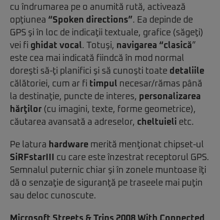
cu îndrumarea pe o anumită rută, activează
opţiunea
“Spoken directions”
. Ea depinde de
GPS şi în loc de indicaţii textuale, grafice (săgeţi)
vei fi
ghidat vocal
. Totuşi,
navigarea “clasică
”
este cea mai indicată fiindcă în mod normal
doreşti să-ţi planifici şi să cunoşti toate
detaliile
călătoriei, cum ar fi
timpul
necesar/rămas până
la destinaţie, puncte de interes,
personalizarea
hărţilor
(cu imagini, texte, forme geometrice),
căutarea avansată a adreselor,
cheltuieli
etc.
Pe latura
hardware
merită menţionat chipset-ul
SiRFstarIII
cu care este înzestrat receptorul GPS.
Semnalul puternic chiar şi în zonele muntoase îţi
dă o senzaţie de siguranţă pe traseele mai puţin
sau deloc cunoscute.
Microsoft Streets & Trips 2008 With Connected