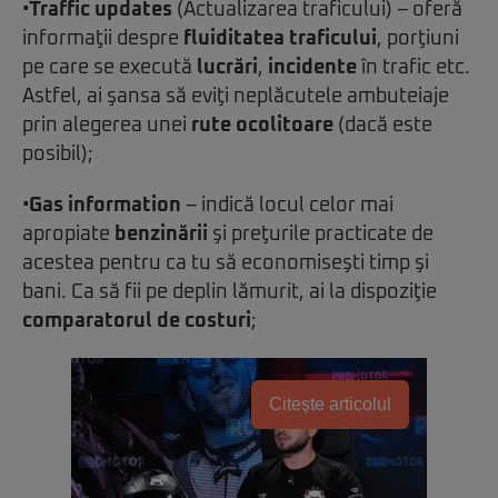
•
Traffic updates
(Actualizarea traficului) – oferă
informaţii despre
fluiditatea traficului
, porţiuni
pe care se execută
lucrări
,
incidente
în trafic etc.
Astfel, ai şansa să eviţi neplăcutele ambuteiaje
prin alegerea unei
rute ocolitoare
(dacă este
posibil);
•
Gas information
– indică locul celor mai
apropiate
benzinării
şi preţurile practicate de
acestea pentru ca tu să economiseşti timp şi
bani. Ca să fii pe deplin lămurit, ai la dispoziţie
comparatorul de costuri
;
Citește articolul