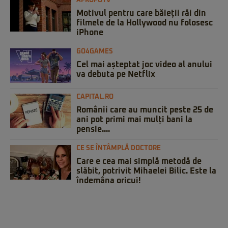
APROPOTV
Motivul pentru care băieții răi din
filmele de la Hollywood nu folosesc
iPhone
GO4GAMES
Cel mai așteptat joc video al anului
va debuta pe Netflix
CAPITAL.RO
Românii care au muncit peste 25 de
ani pot primi mai mulți bani la
pensie....
CE SE ÎNTÂMPLĂ DOCTORE
Care e cea mai simplă metodă de
slăbit, potrivit Mihaelei Bilic. Este la
îndemâna oricui!