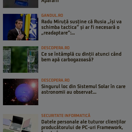
Apărării
GANDUL.RO
Radu Miruță susține că Rusia „își va
schimba tactica” și ar fi necesară o
„readaptare”:...
DESCOPERA.RO
Ce se întâmplă cu dinții atunci când
bem apă carbogazoasă?
DESCOPERA.RO
Singurul loc din Sistemul Solar în care
astronomii au observat...
SECURITATE INFORMATICĂ
Datele personale ale tuturor clienților
producătorului de PC-uri Framework,