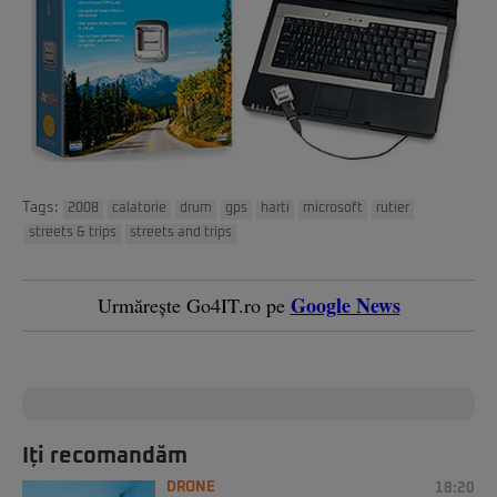
Tags:
2008
calatorie
drum
gps
harti
microsoft
rutier
streets & trips
streets and trips
Google News
Urmărește Go4IT.ro pe
Iți recomandăm
DRONE
18:20