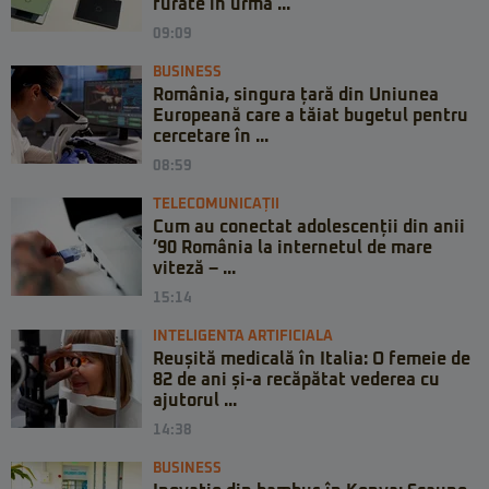
furate în urma ...
09:09
BUSINESS
România, singura țară din Uniunea
Europeană care a tăiat bugetul pentru
cercetare în ...
08:59
TELECOMUNICAȚII
Cum au conectat adolescenții din anii
’90 România la internetul de mare
viteză – ...
15:14
INTELIGENTA ARTIFICIALA
Reușită medicală în Italia: O femeie de
82 de ani și-a recăpătat vederea cu
ajutorul ...
14:38
BUSINESS