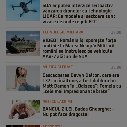
SUA ar putea interzice rertoactiv
vânzarea dronelor cu tehnologie
LiDAR: Ce modele și sectoare sunt
vizate de noile reguli FCC
TEHNOLOGIE MILITARĂ
17:00
VIDEO | România își sporește forța
amfibie la Marea Neagră: Militarii
români se instruiesc pe vehicule
AAV-7 alături de SUA
MUZICA SI FILME
15:00
Cascadoarea Devyn Dalton, care are
137 cm înălțime, a fost dublura lui
Matt Damon în „Odiseea”: Femeia cu
„cele mai impresionante brațe”
RAZI CU LACRIMI
BANCUL ZILEI. Badea Gheorghe: –
Nu pot face dragoste!