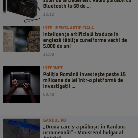
solar de la Dedeman: Radio portabil cu
Bluetooth la 68 de ...
12:12
INTELIGENTA ARTIFICIALA
Inteligența artificială traduce în
engleză tăblițe cuneiforme vechi de
5.000 de ani
11:00
INTERNET
Poliția Română investește peste 15
milioane de lei într-o platformă de
investigații ...
09:40
GANDUL.RO
„Drona care s-a prăbușit în Kardam,
ucraineană!” - Ministerul bulgar al