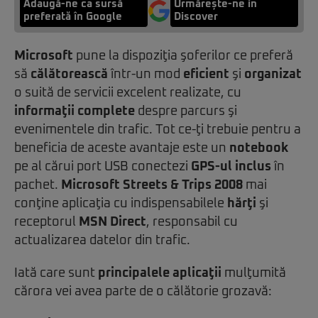
Adaugă-ne ca sursă
Urmărește-ne in
preferată în Google
Discover
Microsoft
pune la dispoziţia şoferilor ce preferă
să
călătorească
într-un mod
eficient
şi
organizat
o suită de servicii excelent realizate, cu
informaţii complete
despre parcurs şi
evenimentele din trafic. Tot ce-ţi trebuie pentru a
beneficia de aceste avantaje este un
notebook
pe al cărui port USB conectezi
GPS-ul inclus
în
pachet.
Microsoft Streets & Trips 2008
mai
conţine aplicaţia cu indispensabilele
hărţi
şi
receptorul
MSN Direct
, responsabil cu
actualizarea datelor din trafic.
Iată care sunt
principalele aplicaţii
mulţumită
cărora vei avea parte de o călătorie grozavă: