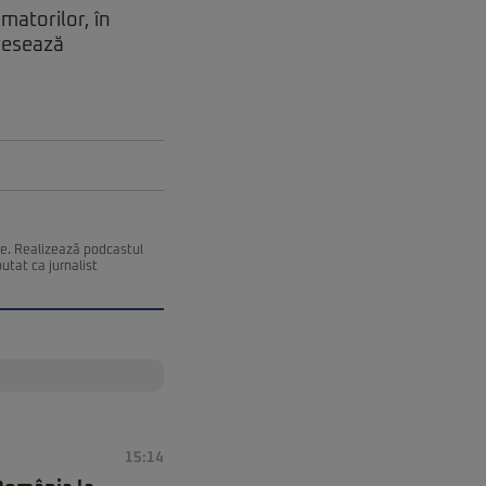
matorilor, în
dresează
ce. Realizează podcastul
utat ca jurnalist
15:14