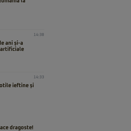
 România la
14:38
e ani și-a
artificiale
14:33
ile ieftine și
ace dragoste!