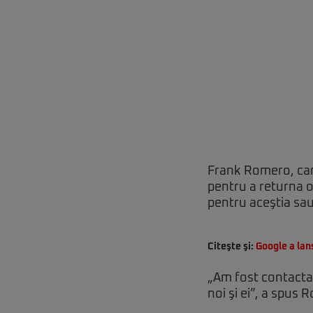
Frank Romero, car
pentru a returna oc
pentru aceştia sa
Citeşte şi:
Google a lan
„Am fost contactaţ
noi şi ei”, a spus