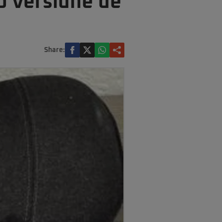
o versiune de
Share: