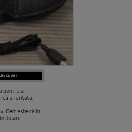
Discover
a pentru a
 încă anunţată.
. Cert este că în
de dolari.