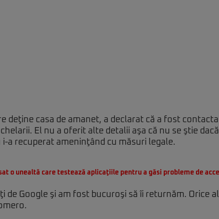
e deţine casa de amanet, a declarat că a fost contact
helarii. El nu a oferit alte detalii aşa că nu se ştie dac
u i-a recuperat ameninţând cu măsuri legale.
sat o unealtă care testează aplicaţiile pentru a găsi probleme de acce
i de Google şi am fost bucuroşi să îi returnăm. Orice al
 Romero.