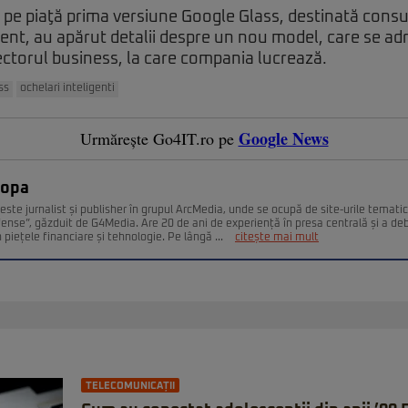
 pe piaţă prima versiune Google Glass, destinată consu
ent, au apărut detalii despre un nou model, care se a
 sectorul business, la care compania lucrează.
ss
ochelari inteligenti
Google News
Urmărește Go4IT.ro pe
Popa
este jurnalist și publisher în grupul ArcMedia, unde se ocupă de site-urile temati
fense”, găzduit de G4Media. Are 20 de ani de experiență în presa centrală și a deb
n piețele financiare și tehnologie. Pe lângă ...
citește mai mult
TELECOMUNICAȚII