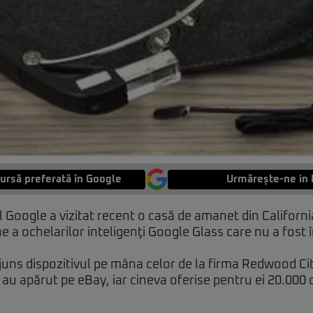
ursă preferată în Google
Urmărește-ne in 
 Google a vizitat recent o casă de amanet din Californi
e a ochelarilor inteligenţi Google Glass care nu a fost
juns dispozitivul pe mâna celor de la firma Redwood City
au apărut pe eBay, iar cineva oferise pentru ei 20.000 