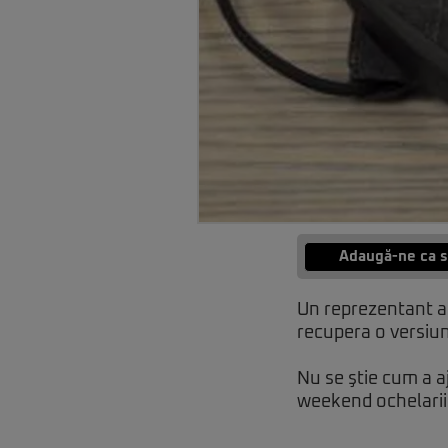
Adaugă-ne ca s
Un reprezentant al
recupera o versiun
Nu se ştie cum a a
weekend ochelarii 