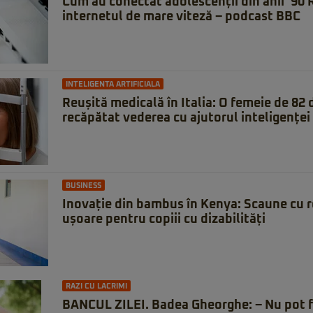
Cum au conectat adolescenții din anii ’90
internetul de mare viteză – podcast BBC
INTELIGENTA ARTIFICIALA
Reușită medicală în Italia: O femeie de 82 d
recăpătat vederea cu ajutorul inteligenței 
BUSINESS
Inovație din bambus în Kenya: Scaune cu rot
ușoare pentru copiii cu dizabilități
RAZI CU LACRIMI
BANCUL ZILEI. Badea Gheorghe: – Nu pot f