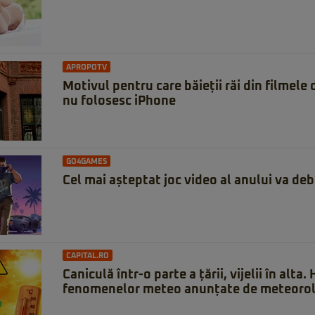
APROPOTV
Motivul pentru care băieții răi din filmele
nu folosesc iPhone
GO4GAMES
Cel mai așteptat joc video al anului va deb
CAPITAL.RO
Caniculă într-o parte a țării, vijelii în alta.
fenomenelor meteo anunțate de meteorol