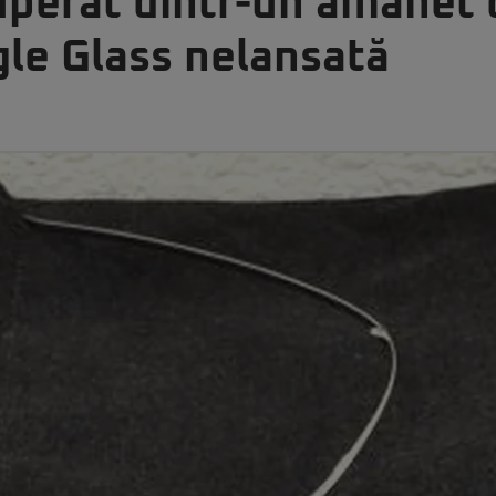
uperat dintr-un amanet 
gle Glass nelansată