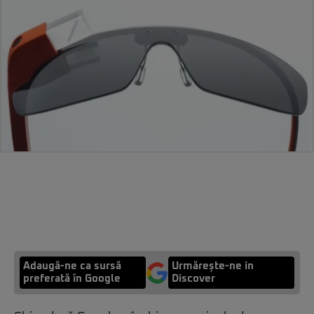
Adaugă-ne ca sursă
Urmărește-ne in
preferată în Google
Discover