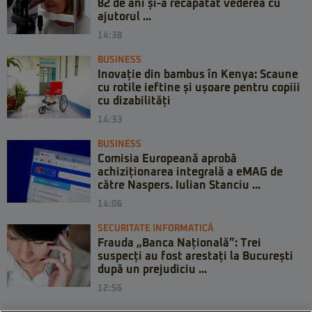
82 de ani și-a recăpătat vederea cu
ajutorul ...
14:38
BUSINESS
Inovație din bambus în Kenya: Scaune
cu rotile ieftine și ușoare pentru copiii
cu dizabilități
14:33
BUSINESS
Comisia Europeană aprobă
achiziționarea integrală a eMAG de
către Naspers. Iulian Stanciu ...
14:06
SECURITATE INFORMATICĂ
Frauda „Banca Națională”: Trei
suspecți au fost arestați la București
după un prejudiciu ...
12:56