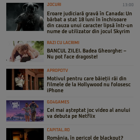
JOCURI
13:00
Eroare judiciară gravă în Canada: Un
bărbat a stat 18 luni în închisoare
din cauza unui caracter lipsă într-un
nume de utilizator din jocul Skyrim
RAZI CU LACRIMI
BANCUL ZILEI. Badea Gheorghe: –
Nu pot face dragoste!
APROPOTV
Motivul pentru care băieții răi din
filmele de la Hollywood nu folosesc
iPhone
GO4GAMES
Cel mai așteptat joc video al anului
va debuta pe Netflix
CAPITAL.RO
România, în pericol de blackout?