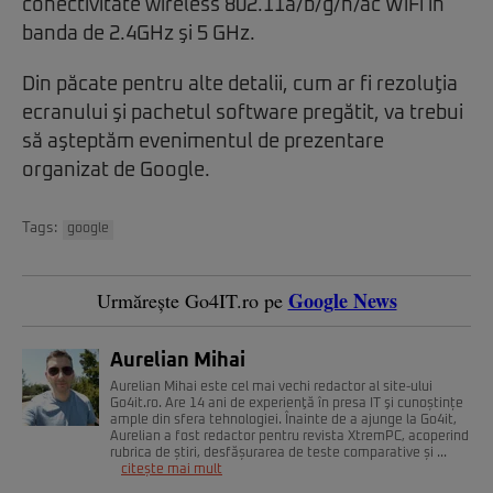
conectivitate wireless 802.11a/b/g/n/ac WiFi în
banda de 2.4GHz şi 5 GHz.
Din păcate pentru alte detalii, cum ar fi rezoluţia
ecranului şi pachetul software pregătit, va trebui
să aşteptăm evenimentul de prezentare
organizat de Google.
Tags:
google
Google News
Urmărește Go4IT.ro pe
Aurelian Mihai
Aurelian Mihai este cel mai vechi redactor al site-ului
Go4it.ro. Are 14 ani de experienţă în presa IT şi cunoștințe
ample din sfera tehnologiei. Înainte de a ajunge la Go4it,
Aurelian a fost redactor pentru revista XtremPC, acoperind
rubrica de știri, desfășurarea de teste comparative și ...
citește mai mult