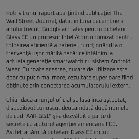
Potrivit unui raport aparţinând publicaţiei The
Wall Street Journal, datat în luna decembrie a
anului trecut, Google ar fi ales pentru ochelarii
Glass EE un procesor Intel Atom optimizat pentru
folosirea eficientă a bateriei, funcţionând la o
frecvenţă uşor mărită decât ce întâlnim la
actuala generaţie smartwatch cu sistem Android
Wear. Cu toate acestea, durata de utilizare este
doar cu puţin mai mare, rezultate superioare fiind
obţinute prin conectarea acumulatorului extern.
Chiar dacă anunţul oficial se lasă încă aşteptat,
dispozitivul cunoscut deocamdată după numele
de cod “A4R-GG1″ şi-a dezvăluit o parte din
secrete cu ajutorul agenţiei americane FCC.
Astfel, aflăm că ochelarii Glass EE includ