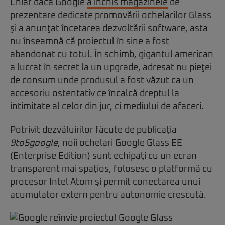
Chiar dacă Google
a închis magazinele
de
prezentare dedicate promovării ochelarilor Glass
şi a anunţat încetarea dezvoltării software, asta
nu înseamnă că proiectul în sine a fost
abandonat cu totul. În schimb, gigantul american
a lucrat în secret la un upgrade, adresat nu pieţei
de consum unde produsul a fost văzut ca un
accesoriu ostentativ ce încalcă dreptul la
intimitate al celor din jur, ci mediului de afaceri.
Potrivit dezvăluirilor făcute de publicaţia
9to5google
, noii ochelari Google Glass EE
(Enterprise Edition) sunt echipaţi cu un ecran
transparent mai spaţios, folosesc o platformă cu
procesor Intel Atom şi permit conectarea unui
acumulator extern pentru autonomie crescută.