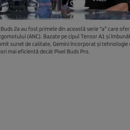
l Buds 2a au fost primele din această serie “a” care ofe
zgomotului (ANC). Bazate pe cipul Tensor A1 și îmbună
romit sunet de calitate, Gemini încorporat și tehnologie
ori mai eficientă decât Pixel Buds Pro.