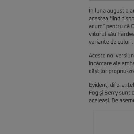
În luna august a a
acestea fiind disp
acum” pentru că G
viitorul său hardw
variante de culori.
Aceste noi versiun
încărcare ale ambel
căștilor propriu-zi
Evident, diferențel
Fog și Berry sunt 
aceleași. De aseme