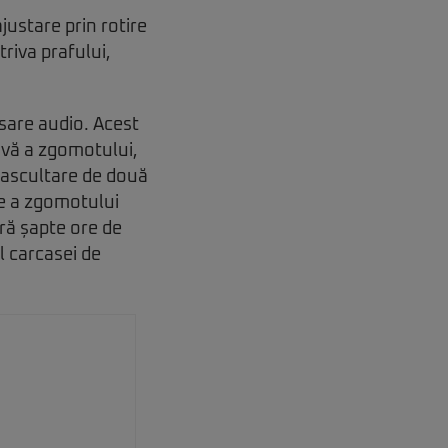
justare prin rotire
triva prafului,
sare audio. Acest
tivă a zgomotului,
e ascultare de două
e a zgomotului
ră șapte ore de
l carcasei de