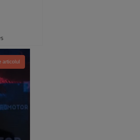
es
 articolul