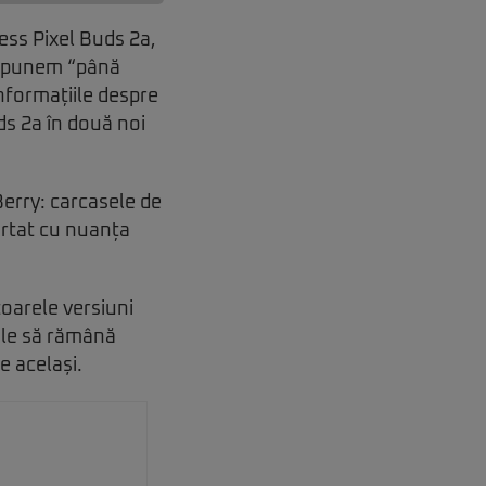
ess Pixel Buds 2a,
. Spunem “până
nformațiile despre
ds 2a în două noi
Berry: carcasele de
sortat cu nuanța
toarele versiuni
cile să rămână
e același.