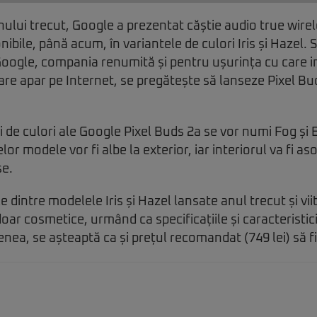
nului trecut, Google a prezentat căștie audio true wirel
onibile, până acum, în variantele de culori Iris și Hazel
oogle, compania renumită și pentru ușurința cu care i
are apar pe Internet, se pregătește să lanseze Pixel Bu
i de culori ale Google Pixel Buds 2a se vor numi Fog și 
or modele vor fi albe la exterior, iar interiorul va fi a
se.
e dintre modelele Iris și Hazel lansate anul trecut și vii
doar cosmetice, urmând ca specificațiile și caracteristi
nea, se așteaptă ca și prețul recomandat (749 lei) să fi