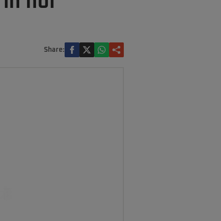
 în noi
Share: