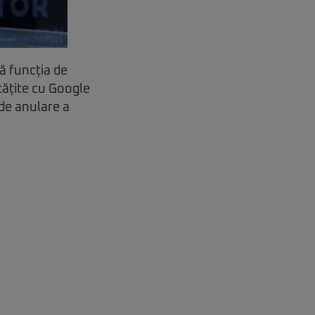
ră funcția de
tățite cu Google
 de anulare a