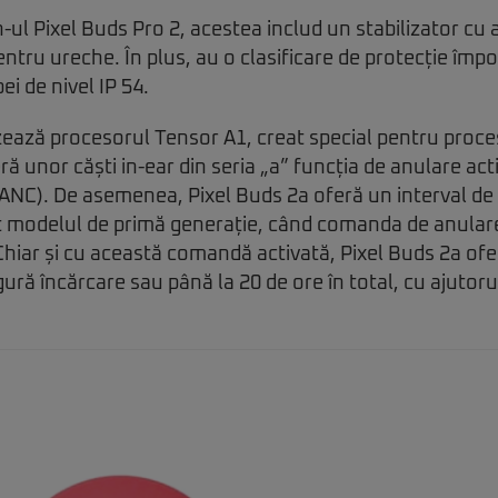
-ul Pixel Buds Pro 2, acestea includ un stabilizator cu a
ntru ureche. În plus, au o clasificare de protecție împo
pei de nivel IP 54.
izează procesorul Tensor A1, creat special pentru proce
ră unor căști in-ear din seria „a” funcția de anulare ac
 (ANC). De asemenea, Pixel Buds 2a oferă un interval d
t modelul de primă generație, când comanda de anular
Chiar și cu această comandă activată, Pixel Buds 2a ofe
gură încărcare sau până la 20 de ore în total, cu ajutoru