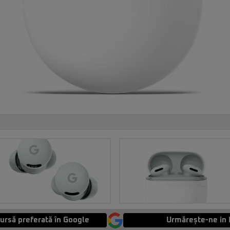
ursă preferată în Google
Urmărește-ne in 