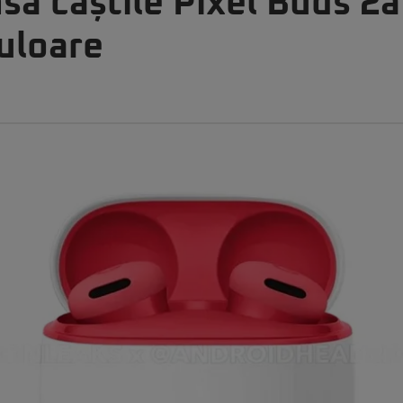
sa căștile Pixel Buds 2a
uloare