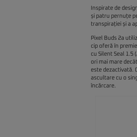
Inspirate de design
și patru pernuțe pe
transpirației și a a
Pixel Buds 2a util
cip oferă în premie
cu Silent Seal 1.5
ori mai mare decâ
este dezactivată. 
ascultare cu o sin
încărcare.