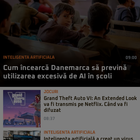
INTELIGENTA ARTIFICIALA
09:00
Cum încearcă Danemarca să prevină
utilizarea excesivă de AI în școli
JOCURI
Grand Theft Auto VI: An Extended Look
va fi transmis pe Netflix. Când va fi
difuzat
08:37
INTELIGENTA ARTIFICIALA
Inteligența artificială a creat un virus