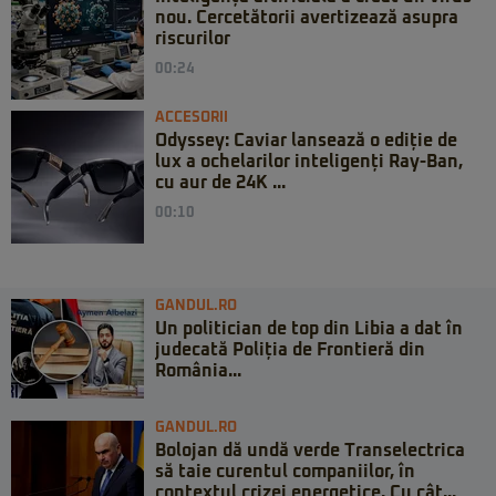
nou. Cercetătorii avertizează asupra
riscurilor
00:24
ACCESORII
Odyssey: Caviar lansează o ediție de
lux a ochelarilor inteligenți Ray-Ban,
cu aur de 24K ...
00:10
GANDUL.RO
Un politician de top din Libia a dat în
judecată Poliția de Frontieră din
România...
GANDUL.RO
Bolojan dă undă verde Transelectrica
să taie curentul companiilor, în
contextul crizei energetice. Cu cât...