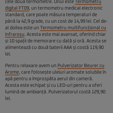
cele două termometre. Unul este
Termometru
digital FT09
, un termometru medical electronic
standard, care poate măsura temperaturi de
până la 42,9 grade, cu un cost de 14,99 lei. Cel de-
al doilea este un
Termometru multifuncțional cu
infraroșu
. Acesta este mai avansat, oferind chiar
și 10 spații de memorare cu dată și oră. Acesta se
alimentează cu două baterii AAA și costă 119,90
lei.
Pentru relaxare avem un
Pulverizator Beurer cu
Arome
, care folosește uleiuri aromate solubile în
apă pentru a împrospăta aerul din cameră.
Acesta este echipat și cu LED-uri pentru a oferi
lumină de ambianță. Pulverizatorul costă 129,90
lei.