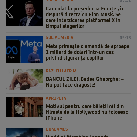
SOCIAL MEDIA
09:31
Candidat la președinția Franței, în
dispută directă cu Elon Musk. Se
cere interzicerea platformei X în
timpul alegerilor
SOCIAL MEDIA
09:13
Meta primește o amendă de aproape
1 miliard de dolari într-un caz
privind siguranța copiilor
RAZI CU LACRIMI
BANCUL ZILEI. Badea Gheorghe: –
Nu pot face dragoste!
APROPOTV
Motivul pentru care băieții răi din
filmele de la Hollywood nu folosesc
iPhone
GO4GAMES