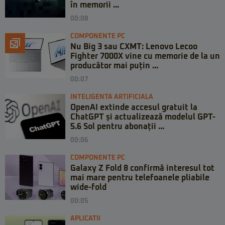
în memorii ...
00:08
COMPONENTE PC
Nu Big 3 sau CXMT: Lenovo Lecoo
Fighter 7000X vine cu memorie de la un
producător mai puțin ...
00:07
INTELIGENTA ARTIFICIALA
OpenAI extinde accesul gratuit la
ChatGPT și actualizează modelul GPT-
5.6 Sol pentru abonații ...
00:06
COMPONENTE PC
Galaxy Z Fold 8 confirmă interesul tot
mai mare pentru telefoanele pliabile
wide-fold
00:05
APLICATII