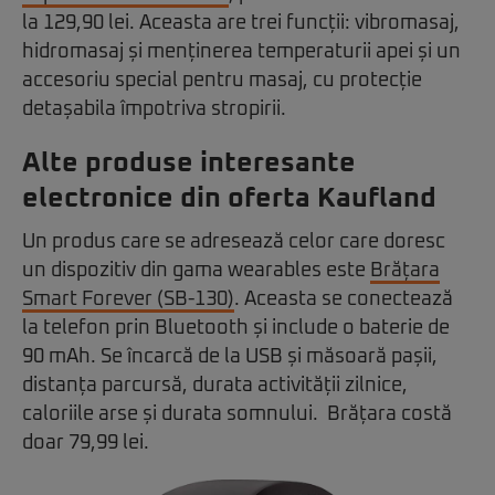
la 129,90 lei. Aceasta are trei funcții: vibromasaj,
hidromasaj și menținerea temperaturii apei și un
accesoriu special pentru masaj, cu protecție
detașabila împotriva stropirii.
Alte produse interesante
electronice din oferta Kaufland
Un produs care se adresează celor care doresc
un dispozitiv din gama wearables este
Brățara
Smart Forever (SB-130)
. Aceasta se conectează
la telefon prin Bluetooth și include o baterie de
90 mAh. Se încarcă de la USB și măsoară pașii,
distanța parcursă, durata activității zilnice,
caloriile arse și durata somnului. Brățara costă
doar 79,99 lei.