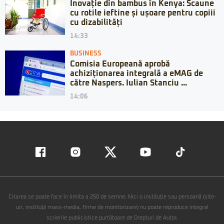
Inovație din bambus în Kenya: Scaune
cu rotile ieftine și ușoare pentru copiii
cu dizabilități
14:33
BUSINESS
Comisia Europeană aprobă
achiziționarea integrală a eMAG de
către Naspers. Iulian Stanciu ...
14:06
Citarea se poate face în limita a 250 de semne. Nici o instituţie sau persoană (site-
uri, instituţii mass-media, firme de monitorizare) nu poate reproduce integral
scrierile publicistice purtătoare de Drepturi de Autor.