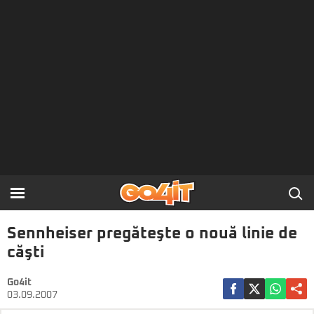
Sennheiser pregăteşte o nouă linie de
căşti
Go4it
03.09.2007