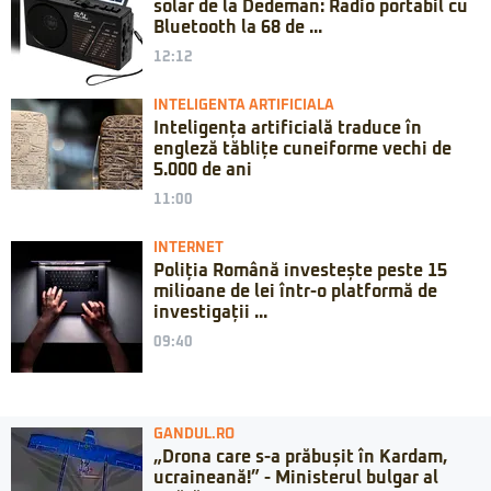
solar de la Dedeman: Radio portabil cu
Bluetooth la 68 de ...
12:12
INTELIGENTA ARTIFICIALA
Inteligența artificială traduce în
engleză tăblițe cuneiforme vechi de
5.000 de ani
11:00
INTERNET
Poliția Română investește peste 15
milioane de lei într-o platformă de
investigații ...
09:40
GANDUL.RO
„Drona care s-a prăbușit în Kardam,
ucraineană!” - Ministerul bulgar al