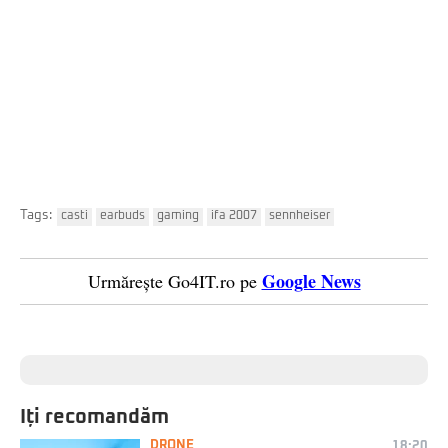
Tags:
casti
earbuds
gaming
ifa 2007
sennheiser
Google News
Urmărește Go4IT.ro pe
Iți recomandăm
DRONE
18:20