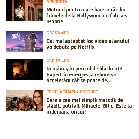
APROPOTV
Motivul pentru care băieții răi din
filmele de la Hollywood nu folosesc
iPhone
GO4GAMES
Cel mai așteptat joc video al anului
va debuta pe Netflix
CAPITAL.RO
România, în pericol de blackout?
Expert în energie: „Trebuie să
accelerăm cât se poate de...
CE SE ÎNTÂMPLĂ DOCTORE
Care e cea mai simplă metodă de
slăbit, potrivit Mihaelei Bilic. Este la
îndemâna oricui!