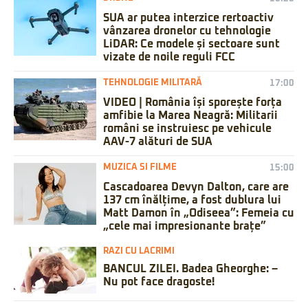
SUA ar putea interzice rertoactiv
vânzarea dronelor cu tehnologie
LiDAR: Ce modele și sectoare sunt
vizate de noile reguli FCC
TEHNOLOGIE MILITARĂ
17:00
VIDEO | România își sporește forța
amfibie la Marea Neagră: Militarii
români se instruiesc pe vehicule
AAV-7 alături de SUA
MUZICA SI FILME
15:00
Cascadoarea Devyn Dalton, care are
137 cm înălțime, a fost dublura lui
Matt Damon în „Odiseea”: Femeia cu
„cele mai impresionante brațe”
RAZI CU LACRIMI
BANCUL ZILEI. Badea Gheorghe: –
Nu pot face dragoste!