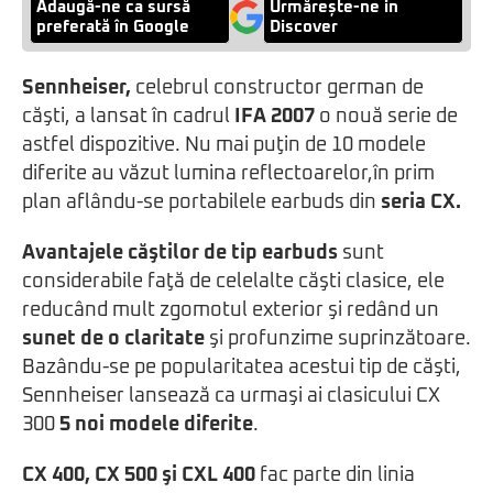
Adaugă-ne ca sursă
Urmărește-ne in
preferată în Google
Discover
Sennheiser,
celebrul constructor german de
căşti, a lansat în cadrul
IFA 2007
o nouă serie de
astfel dispozitive. Nu mai puţin de 10 modele
diferite au văzut lumina reflectoarelor,în prim
plan aflându-se portabilele earbuds din
seria CX.
Avantajele căştilor de tip earbuds
sunt
considerabile faţă de celelalte căşti clasice, ele
reducând mult zgomotul exterior şi redând un
sunet de o claritate
şi profunzime suprinzătoare.
Bazându-se pe popularitatea acestui tip de căşti,
Sennheiser lansează ca urmaşi ai clasicului CX
300
5 noi modele diferite
.
CX 400, CX 500 şi CXL 400
fac parte din linia