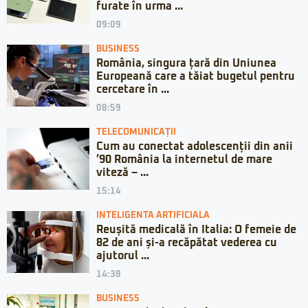
furate în urma ...
09:09
BUSINESS
România, singura țară din Uniunea
Europeană care a tăiat bugetul pentru
cercetare în ...
08:59
TELECOMUNICAȚII
Cum au conectat adolescenții din anii
’90 România la internetul de mare
viteză – ...
15:14
INTELIGENTA ARTIFICIALA
Reușită medicală în Italia: O femeie de
82 de ani și-a recăpătat vederea cu
ajutorul ...
14:38
BUSINESS