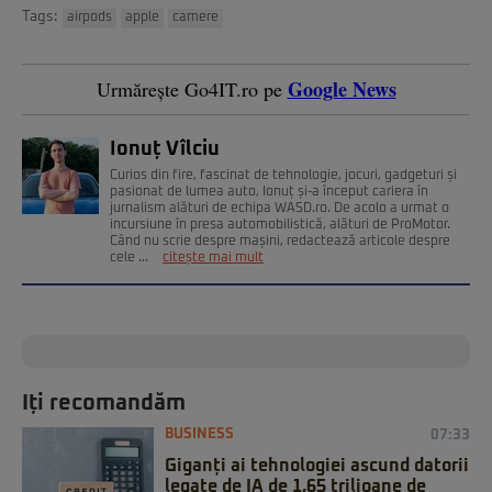
Tags:
airpods
apple
camere
Google News
Urmărește Go4IT.ro pe
Ionuț Vîlciu
Curios din fire, fascinat de tehnologie, jocuri, gadgeturi și
pasionat de lumea auto, Ionuț și-a început cariera în
jurnalism alături de echipa WASD.ro. De acolo a urmat o
incursiune în presa automobilistică, alături de ProMotor.
Când nu scrie despre mașini, redactează articole despre
cele ...
citește mai mult
Iți recomandăm
BUSINESS
07:33
Giganți ai tehnologiei ascund datorii
legate de IA de 1,65 trilioane de