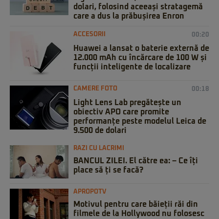
dolari, folosind aceeași stratagemă
care a dus la prăbușirea Enron
ACCESORII
00:20
Huawei a lansat o baterie externă de
12.000 mAh cu încărcare de 100 W și
funcții inteligente de localizare
CAMERE FOTO
00:18
Light Lens Lab pregătește un
obiectiv APO care promite
performanțe peste modelul Leica de
9.500 de dolari
RAZI CU LACRIMI
BANCUL ZILEI. El către ea: – Ce îți
place să ți se facă?
APROPOTV
Motivul pentru care băieții răi din
filmele de la Hollywood nu folosesc