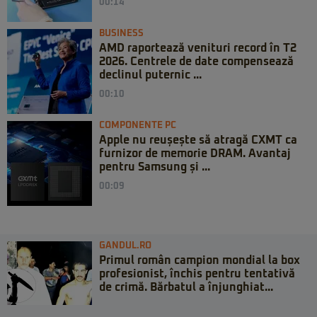
00:14
BUSINESS
AMD raportează venituri record în T2
2026. Centrele de date compensează
declinul puternic ...
00:10
COMPONENTE PC
Apple nu reușește să atragă CXMT ca
furnizor de memorie DRAM. Avantaj
pentru Samsung și ...
00:09
GANDUL.RO
Primul român campion mondial la box
profesionist, închis pentru tentativă
de crimă. Bărbatul a înjunghiat...