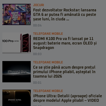
JOCURI
Fost dezvoltator Rockstar: lansarea
GTA 6 ar putea fi amânată cu peste
șase luni, în ciuda ...
00:04
TELEFOANE MOBILE
REDMI K100 Pro va fi lansat pe 11
august: baterie mare, ecran OLED și
Snapdragon
00:03
TELEFOANE MOBILE
Ce se știe până acum despre prețul
primului iPhone pliabil, așteptat în
toamna lui 2026
00:01
TELEFOANE MOBILE
iPhone Ultra: Detalii (aproape) oficiale
despre modelul Apple pliabil – VIDEO