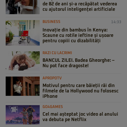
de 82 de ani și-a recăpătat vederea
cu ajutorul inteligenței artificiale
BUSINESS
14:33
Inovație din bambus în Kenya:
Scaune cu rotile ieftine și ușoare
pentru copiii cu dizabilități
RAZI CU LACRIMI
BANCUL ZILEI. Badea Gheorghe: –
Nu pot face dragoste!
APROPOTV
Motivul pentru care băieții răi din
filmele de la Hollywood nu folosesc
iPhone
GO4GAMES
Cel mai așteptat joc video al anului
va debuta pe Netflix