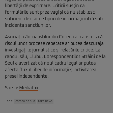
libertății de exprimare. Criticii susțin că
formulările sunt prea vagi și că nu stabilesc
suficient de clar ce tipuri de informații intră sub
incidența sancțiunilor.
Asociația Jurnaliștilor din Coreea a transmis că
riscul unor procese repetate ar putea descuraja
investigațiile jurnalistice și relatările critice. La
rândul său, Clubul Corespondenților Străini de la
Seul a avertizat că noul cadru legal ar putea
afecta fluxul liber de informații și activitatea
presei independente.
Sursa:
Mediafax
Tags:
coreea de sud
fake news