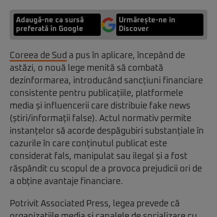
Adaugă-ne ca sursă
Urmărește-ne in
preferată în Google
Discover
Coreea de Sud
a pus în aplicare, începând de
astăzi, o nouă lege menită să combată
dezinformarea, introducând sancțiuni financiare
consistente pentru publicațiile, platformele
media și influencerii care distribuie fake news
(știri/informații false). Actul normativ permite
instanțelor să acorde despăgubiri substanțiale în
cazurile în care conținutul publicat este
considerat fals, manipulat sau ilegal și a fost
răspândit cu scopul de a provoca prejudicii ori de
a obține avantaje financiare.
Potrivit Associated Press, legea prevede că
organizațiile media și canalele de socializare cu