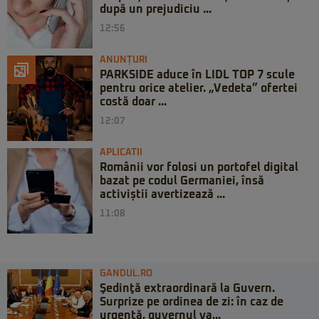
după un prejudiciu ...
12:56
ANUNȚURI
PARKSIDE aduce în LIDL TOP 7 scule
pentru orice atelier. „Vedeta” ofertei
costă doar ...
12:07
APLICATII
Românii vor folosi un portofel digital
bazat pe codul Germaniei, însă
activiștii avertizează ...
11:08
GANDUL.RO
Şedinţă extraordinară la Guvern.
Surprize pe ordinea de zi: în caz de
urgență, guvernul va...