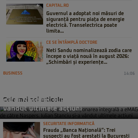
CAPITAL.RO
Guvernul a adoptat noi măsuri de
siguranță pentru piața de energie
electrică. Transelectrica poate
limita...
CE SE ÎNTÂMPLĂ DOCTORE
Neti Sandu nominalizează zodia care
începe o viață nouă în august 2026:
„Schimbări și experiențe...
BUSINESS
14:06
Comisia Europeană aprobă
achiziționarea integrală a eMAG de
Cele mai noi articole
către Naspers. Iulian Stanciu și-a
vândut ultimele acțiuni
SECURITATE INFORMATICĂ
Frauda „Banca Națională”: Trei
suspecți au fost arestați la București