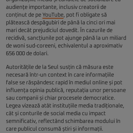
audiențe importante, inclusiv creatorii de
conținut de pe
YouTube
, pot fi obligate să
plătească despăgubiri de până la cinci ori mai
mari decât prejudiciul dovedit. În cazurile de
recidivă, sancțiunile pot ajunge până la un miliard
de woni sud-coreeni, echivalentul a aproximativ
656 000 de dolari.
Autoritățile de la Seul susțin că măsura este
necesară într-un context în care informațiile
false se răspândesc rapid în mediul online și pot
influența opinia publică, reputația unor persoane
sau companii și chiar procesele democratice.
Legea vizează atât instituțiile media tradiționale,
cât și conturile de social media cu impact
semnificativ, reflectând schimbarea modului în
care publicul consumă știri și informații.