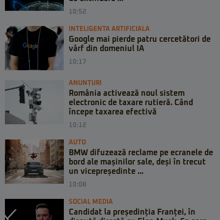
10:52
INTELIGENTA ARTIFICIALA
Google mai pierde patru cercetători de
vârf din domeniul IA
10:17
ANUNȚURI
România activează noul sistem
electronic de taxare rutieră. Când
începe taxarea efectivă
10:12
AUTO
BMW difuzează reclame pe ecranele de
bord ale mașinilor sale, deși în trecut
un vicepreședinte ...
10:08
SOCIAL MEDIA
Candidat la președinția Franței, în