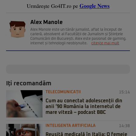
Google News
Urmărește Go4IT.ro pe
Alex Manole
Alex Manole este un tânăr jurnalist, aflat la început de
carieră, absolvent al Facultății de Jurnalism și Științele
Comunicării din București. Alex este pasionat de gaming,
internet și tehnologii neobișnuite.
citește mai mult
Iți recomandăm
TELECOMUNICAȚII
15:14
Cum au conectat adolescenții din
anii ’90 România la internetul de
mare viteză – podcast BBC
INTELIGENTA ARTIFICIALA
14:38
Reușită medicală în Italia: O femeie