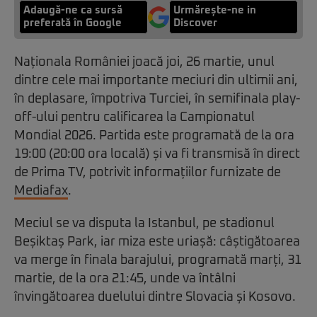
Adaugă-ne ca sursă
Urmărește-ne in
preferată în Google
Discover
Naționala României joacă joi, 26 martie, unul
dintre cele mai importante meciuri din ultimii ani,
în deplasare, împotriva Turciei, în semifinala play-
off-ului pentru calificarea la Campionatul
Mondial 2026. Partida este programată de la ora
19:00 (20:00 ora locală) și va fi transmisă în direct
de Prima TV, potrivit informațiilor furnizate de
Mediafax
.
Meciul se va disputa la Istanbul, pe stadionul
Beșiktaș Park, iar miza este uriașă: câștigătoarea
va merge în finala barajului, programată marți, 31
martie, de la ora 21:45, unde va întâlni
învingătoarea duelului dintre Slovacia și Kosovo.