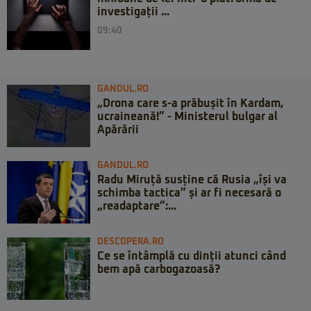
investigații ...
09:40
GANDUL.RO
„Drona care s-a prăbușit în Kardam,
ucraineană!” - Ministerul bulgar al
Apărării
GANDUL.RO
Radu Miruță susține că Rusia „își va
schimba tactica” și ar fi necesară o
„readaptare”:...
DESCOPERA.RO
Ce se întâmplă cu dinții atunci când
bem apă carbogazoasă?