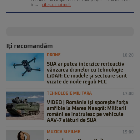
continuat să își aprofundeze cunoștințele cu un masterat
în ...
citește mai mult
Iți recomandăm
DRONE
18:20
SUA ar putea interzice rertoactiv
vânzarea dronelor cu tehnologie
LiDAR: Ce modele și sectoare sunt
vizate de noile reguli FCC
TEHNOLOGIE MILITARĂ
17:00
VIDEO | România își sporește forța
amfibie la Marea Neagră: Militarii
români se instruiesc pe vehicule
AAV-7 alături de SUA
MUZICA SI FILME
15:00