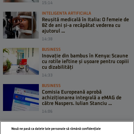
15:14
INTELIGENTA ARTIFICIALA
Reușită medicală în Italia: O femeie de
82 de ani și-a recăpătat vederea cu
ajutorul ...
14:38
BUSINESS
Inovație din bambus în Kenya: Scaune
cu rotile ieftine și ușoare pentru copiii
cu dizabilități
14:33
BUSINESS
Comisia Europeană aprobă
achiziționarea integrală a eMAG de
către Naspers. Iulian Stanciu ...
14:06
Nouă ne pasă ca datele tale personale să rămână confidențiale