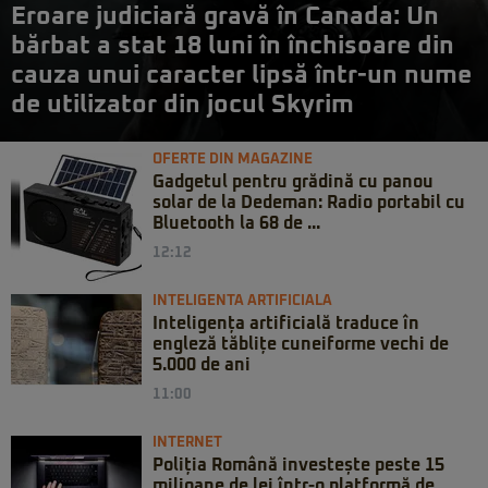
Eroare judiciară gravă în Canada: Un
bărbat a stat 18 luni în închisoare din
cauza unui caracter lipsă într-un nume
de utilizator din jocul Skyrim
OFERTE DIN MAGAZINE
Gadgetul pentru grădină cu panou
solar de la Dedeman: Radio portabil cu
Bluetooth la 68 de ...
12:12
INTELIGENTA ARTIFICIALA
Inteligența artificială traduce în
engleză tăblițe cuneiforme vechi de
5.000 de ani
11:00
INTERNET
Poliția Română investește peste 15
milioane de lei într-o platformă de