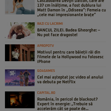
Cascadoarea Devyn Dalton, care are
137 cm înălțime, a fost dublura lui
Matt Damon în „Odiseea”: Femeia cu
„cele mai impresionante brațe”
RAZI CU LACRIMI
BANCUL ZILEI. Badea Gheorghe: –
Nu pot face dragoste!
APROPOTV
Motivul pentru care băieții răi din
filmele de la Hollywood nu folosesc
iPhone
GO4GAMES
Cel mai așteptat joc video al anului
va debuta pe Netflix
CAPITAL.RO
România, în pericol de blackout?
Expert în energie: „Trebuie să
accelerăm cât se poate de...