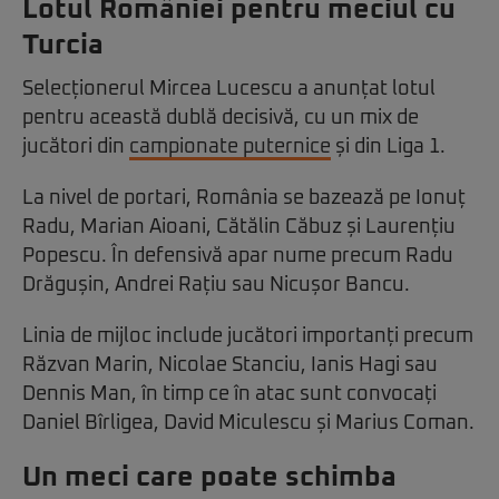
Lotul României pentru meciul cu
Turcia
Selecționerul Mircea Lucescu a anunțat lotul
pentru această dublă decisivă, cu un mix de
jucători din
campionate puternice
și din Liga 1.
La nivel de portari, România se bazează pe Ionuț
Radu, Marian Aioani, Cătălin Căbuz și Laurențiu
Popescu. În defensivă apar nume precum Radu
Drăgușin, Andrei Rațiu sau Nicușor Bancu.
Linia de mijloc include jucători importanți precum
Răzvan Marin, Nicolae Stanciu, Ianis Hagi sau
Dennis Man, în timp ce în atac sunt convocați
Daniel Bîrligea, David Miculescu și Marius Coman.
Un meci care poate schimba