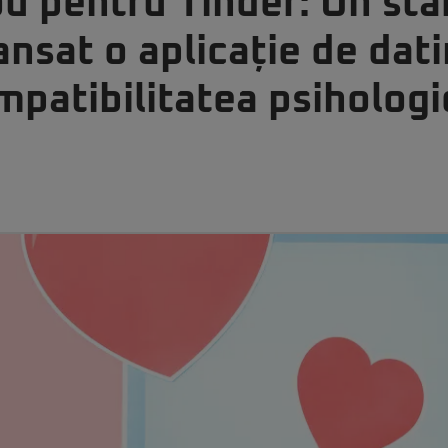
u pentru Tinder: Un sta
nsat o aplicație de dat
patibilitatea psihologi