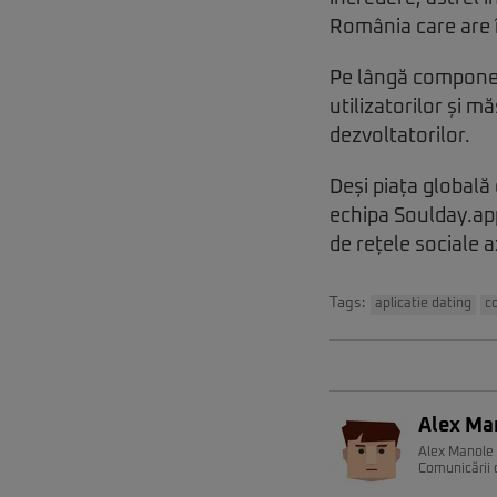
România care are î
Pe lângă componen
utilizatorilor și m
dezvoltatorilor.
Deși piața globală
echipa Soulday.ap
de rețele sociale a
Tags:
aplicatie dating
c
Alex Ma
Alex Manole e
Comunicării 