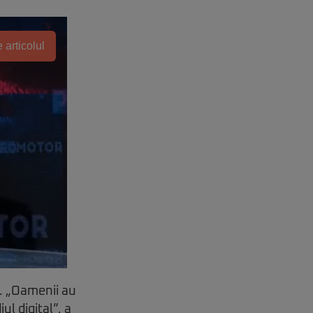
 articolul
e. „Oamenii au
l digital”, a