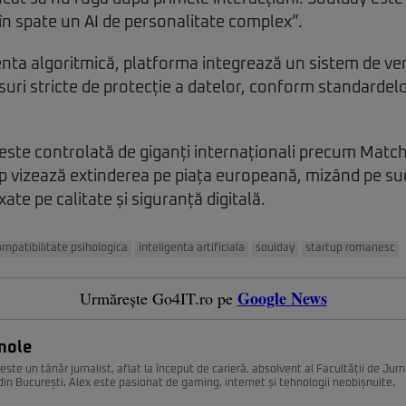
n spate un AI de personalitate complex”.
ta algoritmică, platforma integrează un sistem de ver
ăsuri stricte de protecție a datelor, conform standardel
 este controlată de giganți internaționali precum Matc
p vizează extinderea pe piața europeană, mizând pe su
xate pe calitate și siguranță digitală.
ompatibilitate psihologica
inteligenta artificiala
soulday
startup romanesc
Google News
Urmărește Go4IT.ro pe
nole
ste un tânăr jurnalist, aflat la început de carieră, absolvent al Facultății de Jurn
din București. Alex este pasionat de gaming, internet și tehnologii neobișnuite.