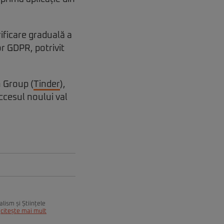
ificare graduală a
or GDPR, potrivit
h Group (
Tinder
),
ccesul noului val
alism și Științele
citește mai mult