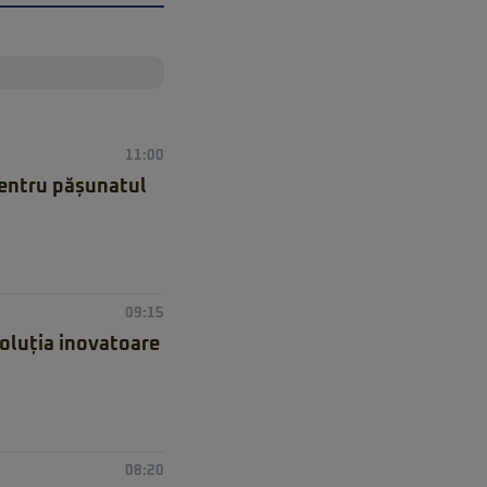
11:00
 pentru pășunatul
09:15
Soluția inovatoare
08:20