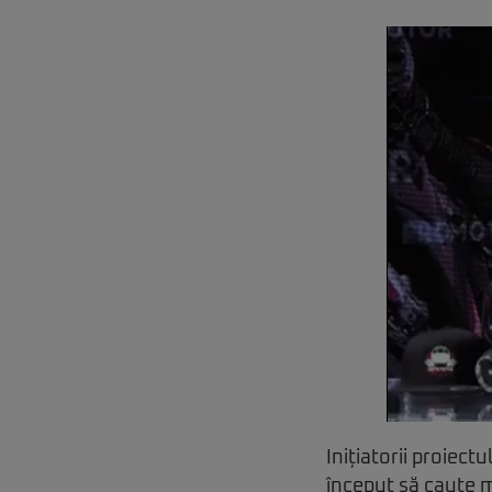
Inițiatorii proiec
început să caute ma