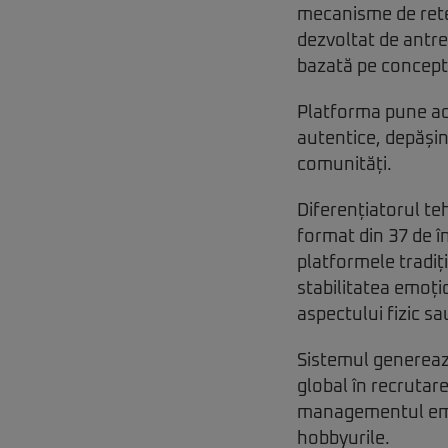
mecanisme de rete
dezvoltat de antre
bazată pe conceptu
Platforma pune ac
autentice, depăși
comunități.
Diferențiatorul te
format din 37 de în
platformele tradiț
stabilitatea emoți
aspectului fizic sa
Sistemul generează
global în recrutare
managementul emoți
hobbyurile.