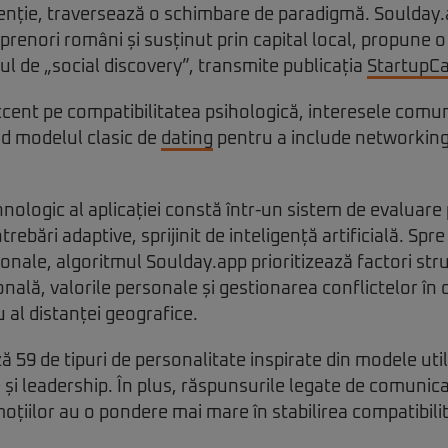
nție, traversează o schimbare de paradigmă. Soulday.
prenori români și susținut prin capital local, propune o
l de „social discovery”, transmite publicația
StartupC
cent pe compatibilitatea psihologică, interesele comun
nd modelul clasic de
dating
pentru a include networking
hnologic al aplicației constă într-un sistem de evaluare
trebări adaptive, sprijinit de inteligență artificială. Spr
ionale, algoritmul Soulday.app prioritizează factori st
onală, valorile personale și gestionarea conflictelor în
u al distanței geografice.
 59 de tipuri de personalitate inspirate din modele utili
 și leadership. În plus, răspunsurile legate de comunica
ilor au o pondere mai mare în stabilirea compatibilit