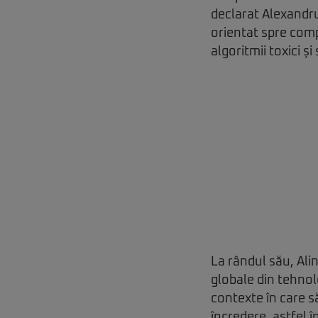
declarat Alexandru
orientat spre compa
algoritmii toxici și
La rândul său, Ali
globale din tehnol
contexte în care s
încredere, astfel 