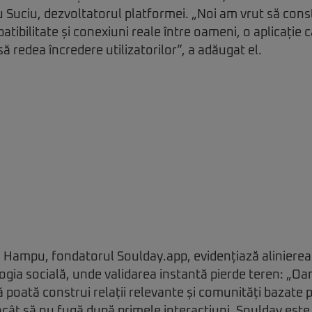
 Suciu, dezvoltatorul platformei. „Noi am vrut să con
tibilitate și conexiuni reale între oameni, o aplicație 
 să redea încredere utilizatorilor”, a adăugat el.
n Hampu, fondatorul Soulday.app, evidențiază alinierea
ogia socială, unde validarea instantă pierde teren: „Oa
ă poată construi relații relevante și comunități bazate 
încât să nu fugă după primele interacțiuni. Soulday este 