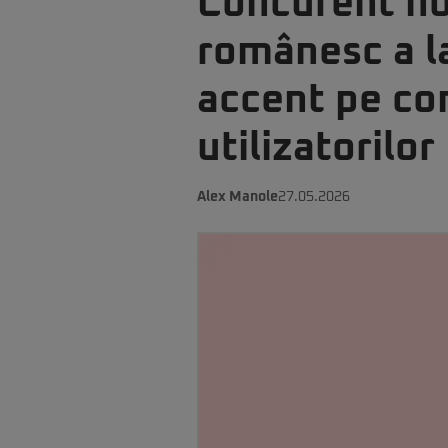
Concurent no
românesc a la
accent pe com
utilizatorilor
Alex Manole
27.05.2026