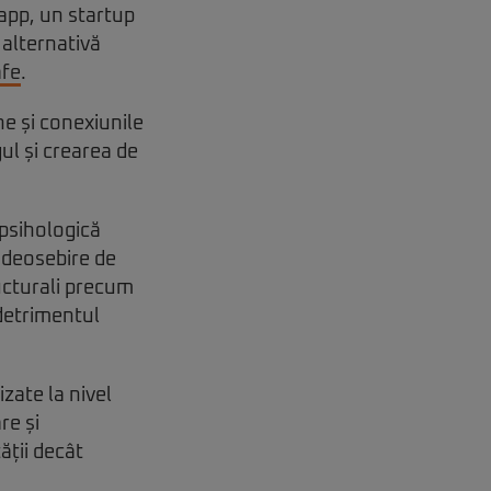
app, un startup
 alternativă
afe
.
e și conexiunile
ul și crearea de
 psihologică
e deosebire de
ructurali precum
 detrimentul
zate la nivel
re și
ății decât