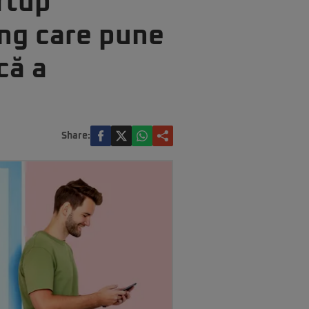
rtup
ing care pune
că a
Share: