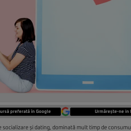
ursă preferată în Google
Urmărește-ne in 
de socializare și dating, dominată mult timp de consumul