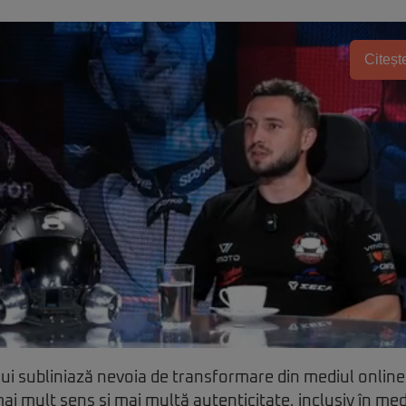
Citește
tului subliniază nevoia de transformare din mediul onlin
i mult sens și mai multă autenticitate, inclusiv în mediu