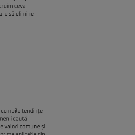
struim ceva
care să elimine
 cu noile tendințe
menii caută
pe valori comune și
prima aplicație din