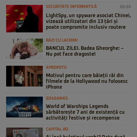
SECURITATE INFORMATICĂ
00:09
LightSpy, un spyware asociat Chinei,
vizează utilizatori din 13 țări și
poate compromite inclusiv routere
RAZI CU LACRIMI
BANCUL ZILEI. Badea Gheorghe: –
Nu pot face dragoste!
APROPOTV
Motivul pentru care băieții răi din
filmele de la Hollywood nu folosesc
iPhone
GO4GAMES
World of Warships Legends
sărbătorește 7 ani de existență cu
activități festive și recompense
CAPITAL.RO