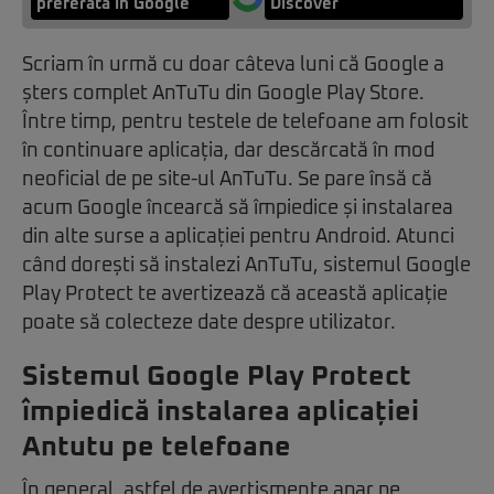
preferată în Google
Discover
Scriam în urmă cu doar câteva luni că Google a
șters complet AnTuTu din Google Play Store.
Între timp, pentru testele de telefoane am folosit
în continuare aplicația, dar descărcată în mod
neoficial de pe site-ul AnTuTu. Se pare însă că
acum Google încearcă să împiedice și instalarea
din alte surse a aplicației pentru Android. Atunci
când dorești să instalezi AnTuTu, sistemul Google
Play Protect te avertizează că această aplicație
poate să colecteze date despre utilizator.
Sistemul Google Play Protect
împiedică instalarea aplicației
Antutu pe telefoane
În general, astfel de avertismente apar pe