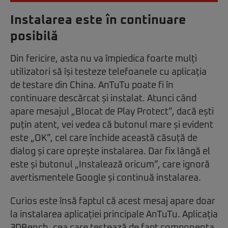
Instalarea este în continuare
posibilă
Din fericire, asta nu va împiedica foarte mulți
utilizatori să își testeze telefoanele cu aplicația
de testare din China. AnTuTu poate fi în
continuare descărcat și instalat. Atunci când
apare mesajul „Blocat de Play Protect”, dacă ești
puțin atent, vei vedea că butonul mare și evident
este „OK”, cel care închide această căsuță de
dialog și care oprește instalarea. Dar fix lângă el
este și butonul „Instalează oricum”, care ignoră
avertismentele Google și continuă instalarea.
Curios este însă faptul că acest mesaj apare doar
la instalarea aplicației principale AnTuTu. Aplicația
3DBench, cea care testează de fapt componenta