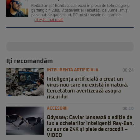
Redactor-șef Go4it.ro. Lucrează în presa de tehnologie și
gaming din 2008. Absolvent al Facultății de Jurnalism și
pasionat de gadget-uri, PC-uri și console de gaming.
citește mai mult
Iți recomandăm
INTELIGENTA ARTIFICIALA
00:24
Inteligența artificială a creat un
virus nou care nu există în natură.
Cercetătorii avertizează asupra
riscurilor
ACCESORII
00:10
Odyssey: Caviar lansează o ediție de
lux a ochelarilor inteligenți Ray-Ban,
cu aur de 24K și piele de crocodil –
VIDEO