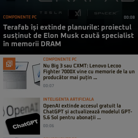
COMPONENTE PC
00:08
Terafab își extinde planurile: proiectul
susținut de Elon Musk caută specialist
în memorii DRAM
COMPONENTE PC
Nu Big 3 sau CXMT: Lenovo Lecoo
Fighter 7000X vine cu memorie de la un
producător mai puțin ...
00:07
INTELIGENTA ARTIFICIALA
OpenAI extinde accesul gratuit la
ChatGPT și actualizează modelul GPT-
5.6 Sol pentru abonații ...
00:06