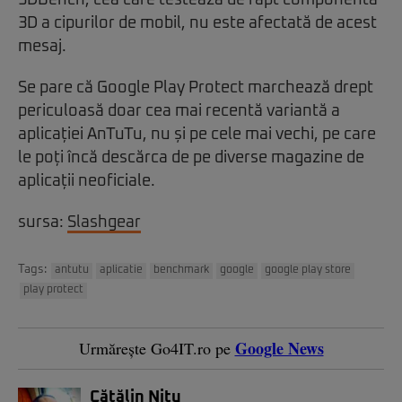
3D a cipurilor de mobil, nu este afectată de acest
mesaj.
Se pare că Google Play Protect marchează drept
periculoasă doar cea mai recentă variantă a
aplicației AnTuTu, nu și pe cele mai vechi, pe care
le poți încă descărca de pe diverse magazine de
aplicații neoficiale.
sursa:
Slashgear
Tags:
antutu
aplicatie
benchmark
google
google play store
play protect
Google News
Urmărește Go4IT.ro pe
Cătălin Niţu