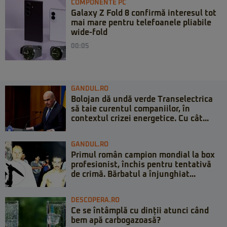
COMPONENTE PC
Galaxy Z Fold 8 confirmă interesul tot
mai mare pentru telefoanele pliabile
wide-fold
00:05
GANDUL.RO
Bolojan dă undă verde Transelectrica
să taie curentul companiilor, în
contextul crizei energetice. Cu cât...
GANDUL.RO
Primul român campion mondial la box
profesionist, închis pentru tentativă
de crimă. Bărbatul a înjunghiat...
DESCOPERA.RO
Ce se întâmplă cu dinții atunci când
bem apă carbogazoasă?