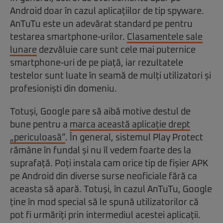
Android doar în cazul aplicațiilor de tip spyware.
AnTuTu este un adevărat standard pe pentru
testarea smartphone-urilor.
Clasamentele sale
lunare
dezvăluie care sunt cele mai puternice
smartphone-uri de pe piață, iar rezultatele
testelor sunt luate în seamă de mulți utilizatori și
profesioniști din domeniu.
Totuși, Google pare să aibă motive destul de
bune pentru a
marca această aplicație drept
„periculoasă”
. În general, sistemul Play Protect
rămâne în fundal și nu îl vedem foarte des la
suprafață. Poți instala cam orice tip de fișier APK
pe Android din diverse surse neoficiale fără ca
aceasta să apară. Totuși, în cazul AnTuTu, Google
ține în mod special să le spună utilizatorilor că
pot fi urmăriți prin intermediul acestei aplicații.