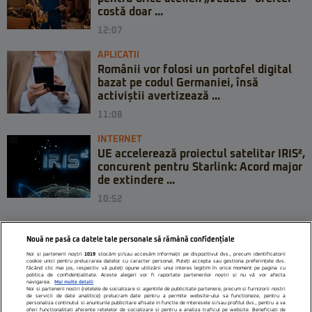
costă doar ...
12:07
APLICATII
Românii vor folosi un portofel digital
bazat pe codul Germaniei, însă
activiștii avertizează ...
11:08
INTERNET
UE accelerează proiectul satelitar IRIS²,
concurent pentru Starlink: Acord major
de extindere ...
10:52
Nouă ne pasă ca datele tale personale să rămână confidențiale
Noi și partenerii noștri
1019
stocăm și/sau accesăm informații pe dispozitivul dvs., precum identificatorii
cookie unici pentru prelucrarea datelor cu caracter personal. Puteți accepta sau gestiona preferințele dvs.
făcând clic mai jos, respectiv vă puteți opune utilizării unui interes legitim în orice moment pe pagina cu
politica de confidențialitate. Aceste alegeri vor fi raportate partenerilor noștri și nu vă vor afecta
navigarea.
Mai multe detalii
Noi si partenerii nostri (retelele de socializare si agentiile de publicitate partenere, precum si furnizorii nostri
de servicii de date analitice) prelucram date pentru a permite website-ului sa functioneze, pentru a
personaliza continutul si anunturile publicitare afisate in functie de interesele si/sau profilul dvs., pentru a va
oferi functionalitati aferente retelelor de socializare si pentru a analiza traficul pe website. Beneficiati de