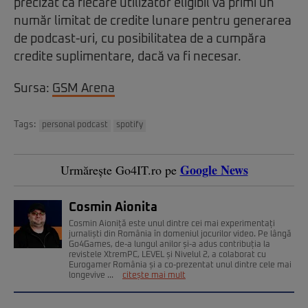
precizat că fiecare utilizator eligibil va primi un
număr limitat de credite lunare pentru generarea
de podcast-uri, cu posibilitatea de a cumpăra
credite suplimentare, dacă va fi necesar.
Sursa:
GSM Arena
Tags:
personal podcast
spotify
Google News
Urmărește Go4IT.ro pe
Cosmin Aionita
Cosmin Aioniță este unul dintre cei mai experimentați
jurnaliști din România în domeniul jocurilor video. Pe lângă
Go4Games, de-a lungul anilor și-a adus contribuția la
revistele XtremPC, LEVEL și Nivelul 2, a colaborat cu
Eurogamer România și a co-prezentat unul dintre cele mai
longevive ...
citește mai mult