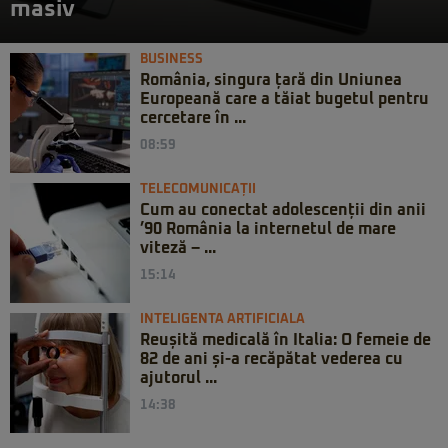
masiv
BUSINESS
România, singura țară din Uniunea
Europeană care a tăiat bugetul pentru
cercetare în ...
08:59
TELECOMUNICAȚII
Cum au conectat adolescenții din anii
’90 România la internetul de mare
viteză – ...
15:14
INTELIGENTA ARTIFICIALA
Reușită medicală în Italia: O femeie de
82 de ani și-a recăpătat vederea cu
ajutorul ...
14:38