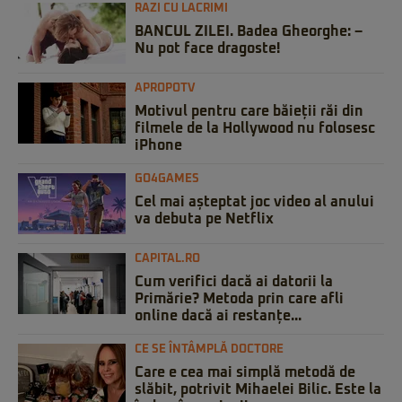
RAZI CU LACRIMI
BANCUL ZILEI. Badea Gheorghe: –
Nu pot face dragoste!
APROPOTV
Motivul pentru care băieții răi din
filmele de la Hollywood nu folosesc
iPhone
GO4GAMES
Cel mai așteptat joc video al anului
va debuta pe Netflix
CAPITAL.RO
Cum verifici dacă ai datorii la
Primărie? Metoda prin care afli
online dacă ai restanțe...
CE SE ÎNTÂMPLĂ DOCTORE
Care e cea mai simplă metodă de
slăbit, potrivit Mihaelei Bilic. Este la