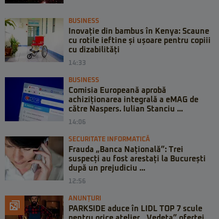
BUSINESS
Inovație din bambus în Kenya: Scaune
cu rotile ieftine și ușoare pentru copiii
cu dizabilități
14:33
BUSINESS
Comisia Europeană aprobă
achiziționarea integrală a eMAG de
către Naspers. Iulian Stanciu ...
14:06
SECURITATE INFORMATICĂ
Frauda „Banca Națională”: Trei
suspecți au fost arestați la București
după un prejudiciu ...
12:56
ANUNȚURI
PARKSIDE aduce în LIDL TOP 7 scule
pentru orice atelier. „Vedeta” ofertei