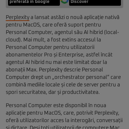
preferată în Google
Discover
Perplexity
a lansat astăzi o nouă aplicație nativă
pentru MacOS, care oferă suport pentru
Personal Computer, agentul său AI hibrid (local-
cloud). Mai mult, a fost extins accesul la
Personal Computer pentru utilizatorii
abonamentelor Pro și Enterprise, astfel încât
agentul AI hibrid nu mai este limitat doar la
abonații Max. Perplexity descrie Personal
Computer drept un „orchestrator personal” care
combină mediile locale și cele de server pentru a
spori securitatea, dar și productivitatea.
Personal Computer este disponibil în noua
aplicație pentru MacOS, care, potrivit Perplexity,
oferă utilizatorilor acces la interogări, conversații
și dictare. Deși toți utilizatorii de computere Mac