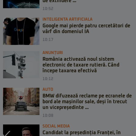
de extindere ...
10:52
INTELIGENTA ARTIFICIALA
Google mai pierde patru cercetători de
vârf din domeniul IA
10:17
ANUNȚURI
România activează noul sistem
electronic de taxare rutieră. Când
începe taxarea efectivă
10:12
AUTO
BMW difuzează reclame pe ecranele de
bord ale mașinilor sale, deși în trecut
un vicepreședinte ...
10:08
SOCIAL MEDIA
Candidat la președinția Franței, în