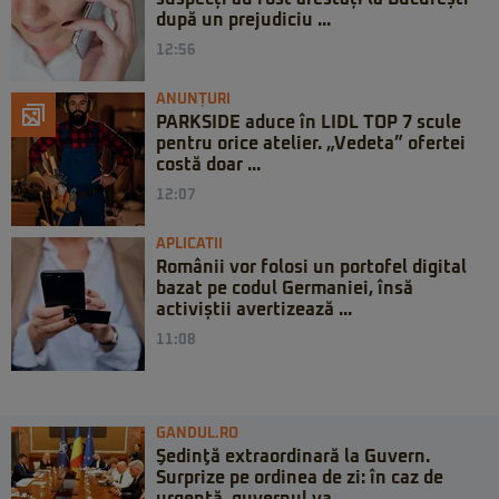
după un prejudiciu ...
12:56
ANUNȚURI
PARKSIDE aduce în LIDL TOP 7 scule
pentru orice atelier. „Vedeta” ofertei
costă doar ...
12:07
APLICATII
Românii vor folosi un portofel digital
bazat pe codul Germaniei, însă
activiștii avertizează ...
11:08
GANDUL.RO
Şedinţă extraordinară la Guvern.
Surprize pe ordinea de zi: în caz de