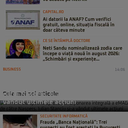
CAPITAL.RO
Ai datorii la ANAF? Cum verifici
gratuit, online, situația fiscală în
doar câteva minute
CE SE ÎNTÂMPLĂ DOCTORE
Neti Sandu nominalizează zodia care
începe o viață nouă în august 2026:
„Schimbări și experiențe...
BUSINESS
14:06
Comisia Europeană aprobă
achiziționarea integrală a eMAG de
Cele mai noi articole
către Naspers. Iulian Stanciu și-a
vândut ultimele acțiuni
SECURITATE INFORMATICĂ
Frauda „Banca Națională”: Trei
suspecți au fost arestați la București