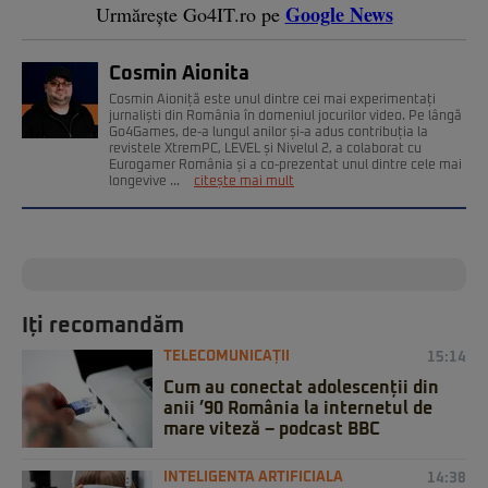
Google News
Urmărește Go4IT.ro pe
Cosmin Aionita
Cosmin Aioniță este unul dintre cei mai experimentați
jurnaliști din România în domeniul jocurilor video. Pe lângă
Go4Games, de-a lungul anilor și-a adus contribuția la
revistele XtremPC, LEVEL și Nivelul 2, a colaborat cu
Eurogamer România și a co-prezentat unul dintre cele mai
longevive ...
citește mai mult
Iți recomandăm
TELECOMUNICAȚII
15:14
Cum au conectat adolescenții din
anii ’90 România la internetul de
mare viteză – podcast BBC
INTELIGENTA ARTIFICIALA
14:38