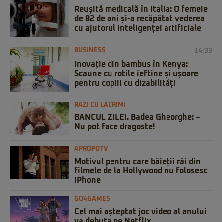
Reușită medicală în Italia: O femeie
de 82 de ani și-a recăpătat vederea
cu ajutorul inteligenței artificiale
BUSINESS
14:33
Inovație din bambus în Kenya:
Scaune cu rotile ieftine și ușoare
pentru copiii cu dizabilități
RAZI CU LACRIMI
BANCUL ZILEI. Badea Gheorghe: –
Nu pot face dragoste!
APROPOTV
Motivul pentru care băieții răi din
filmele de la Hollywood nu folosesc
iPhone
GO4GAMES
Cel mai așteptat joc video al anului
va debuta pe Netflix