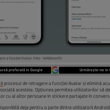
re a funcției Avatar. Foto - WABetaInfo
ursă preferată în Google
Urmărește-ne in 
uă
procesul de retragere a funcției Avatar și elimină ac
asociată acesteia. Opțiunea permitea utilizatorilor să d
r cu al altor persoane în stickere partajate în conversa
ponibilă deja pentru o parte dintre utilizatorii Android 