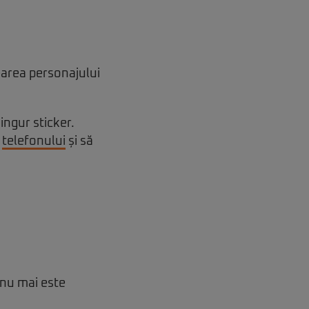
earea personajului
ngur sticker.
a
telefonului
și să
 nu mai este