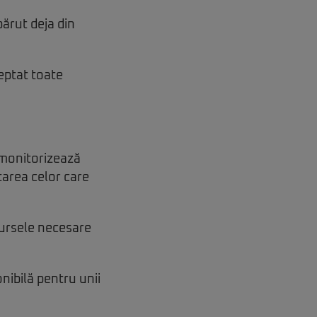
părut deja din
eptat toate
 monitorizează
tarea celor care
esursele necesare
nibilă pentru unii