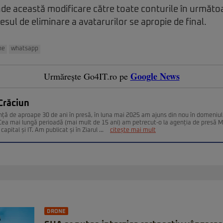
de această modificare către toate conturile în următo
sul de eliminare a avatarurilor se apropie de final.
ne
whatsapp
Google News
Urmărește Go4IT.ro pe
Crăciun
nță de aproape 30 de ani în presă, în luna mai 2025 am ajuns din nou în domeniul
. Cea mai lungă perioadă (mai mult de 15 ani) am petrecut-o la agenția de presă 
capital și IT. Am publicat și în Ziarul ...
citește mai mult
DRONE