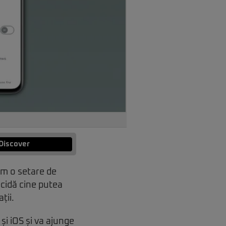
Discover
um o setare de
ecidă cine putea
ții.
și iOS și va ajunge