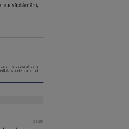
arele săptămâni,
 care m-a pasionat de la
Mediafax, unde am trecut
18:20