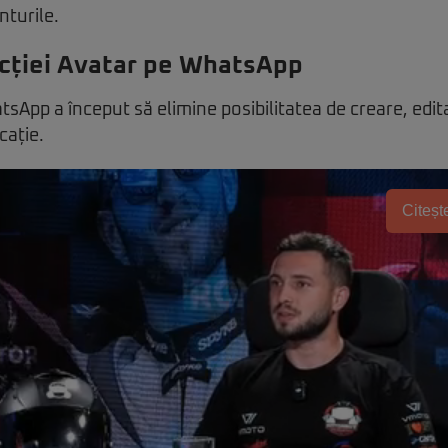
nturile.
ncției Avatar pe WhatsApp
sApp a început să elimine posibilitatea de creare, edita
cație.
Citește