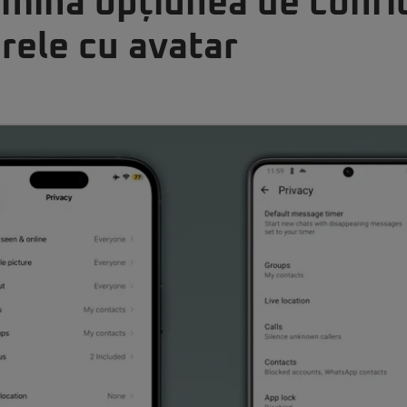
mină opțiunea de confid
rele cu avatar