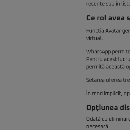
recente sau în list
Ce rol avea 
Funcția Avatar ge
virtual.
WhatsApp permitea
Pentru acest lucru 
permită această op
Setarea oferea tre
În mod implicit, o
Opțiunea dis
Odată cu eliminar
necesară.