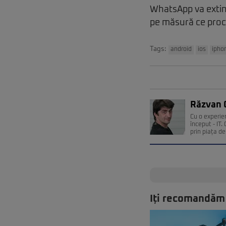
WhatsApp va extin
pe măsură ce proce
Tags:
android
ios
ipho
Răzvan 
Cu o experie
început - IT
prin piața de 
Iți recomandăm