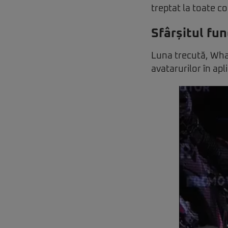
treptat la toate co
Sfârșitul fu
Luna trecută, What
avatarurilor în apli