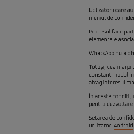
Utilizatorii care a
meniul de confiden
Procesul face part
elementele asociat
WhatsApp nu a ofer
Totuși, cea mai pr
constant modul în c
atrag interesul majo
În aceste condiții,
pentru dezvoltare ș
Setarea de confide
utilizatori
Android