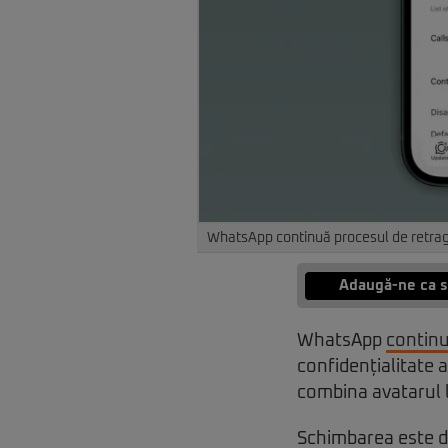
WhatsApp continuă procesul de retrage
Adaugă-ne ca s
WhatsApp
contin
confidențialitate 
combina avatarul lo
Schimbarea este dis