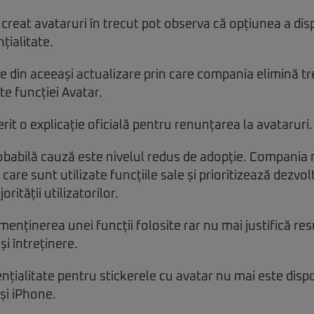
u creat avataruri în trecut pot observa că opțiunea a dis
țialitate.
e din aceeași actualizare prin care compania elimină tr
e funcției Avatar.
it o explicație oficială pentru renunțarea la avataruri.
obabilă cauză este nivelul redus de adopție. Compania
are sunt utilizate funcțiile sale și prioritizează dezvol
rității utilizatorilor.
 menținerea unei funcții folosite rar nu mai justifică r
i întreținere.
nțialitate pentru stickerele cu avatar nu mai este dispo
și iPhone.