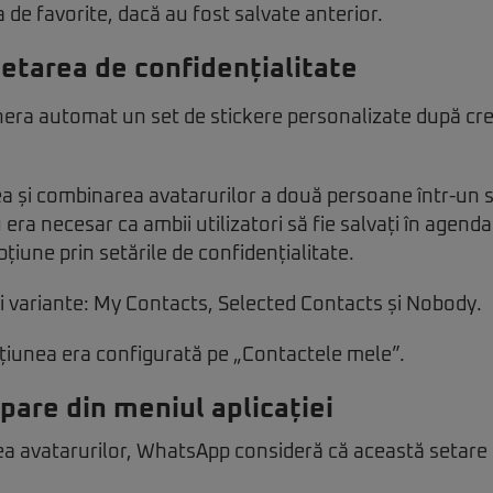
a de favorite, dacă au fost salvate anterior.
setarea de confidențialitate
nera automat un set de stickere personalizate după cr
 și combinarea avatarurilor a două persoane într-un si
era necesar ca ambii utilizatori să fie salvați în agend
țiune prin setările de confidențialitate.
i variante: My Contacts, Selected Contacts și Nobody.
pțiunea era configurată pe „Contactele mele”.
pare din meniul aplicației
ea avatarurilor, WhatsApp consideră că această setare