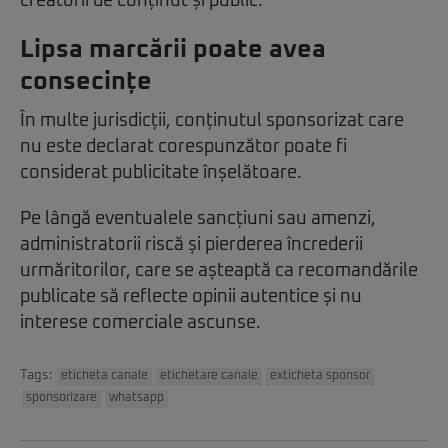
creatorii de conținut și public.
Lipsa marcării poate avea
consecințe
În multe jurisdicții, conținutul sponsorizat care
nu este declarat corespunzător poate fi
considerat publicitate înșelătoare.
Pe lângă eventualele sancțiuni sau amenzi,
administratorii riscă și pierderea încrederii
urmăritorilor, care se așteaptă ca recomandările
publicate să reflecte opinii autentice și nu
interese comerciale ascunse.
Tags:
eticheta canale
etichetare canale
exticheta sponsor
sponsorizare
whatsapp