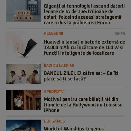
Giganți ai tehnologiei ascund datorii
legate de IA de 1,65 trilioane de
dolari, folosind aceeași stratagemă
care a dus la prăbușirea Enron
ACCESORII
00:20
Huawei a lansat o baterie externă de
12.000 mAh cu încărcare de 100 W și
funcții inteligente de localizare
RAZI CU LACRIMI
BANCUL ZILEI. El către ea: – Ce îți
place să ți se facă?
APROPOTV
Motivul pentru care băieții răi din
filmele de la Hollywood nu folosesc
iPhone
GO4GAMES
World of Warships Legends