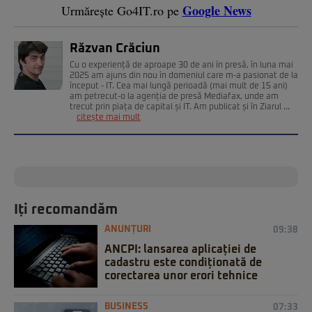
Google News
Urmărește Go4IT.ro pe
Răzvan Crăciun
Cu o experiență de aproape 30 de ani în presă, în luna mai
2025 am ajuns din nou în domeniul care m-a pasionat de la
început - IT. Cea mai lungă perioadă (mai mult de 15 ani)
am petrecut-o la agenția de presă Mediafax, unde am
trecut prin piața de capital și IT. Am publicat și în Ziarul ...
citește mai mult
Iți recomandăm
ANUNȚURI
09:38
ANCPI: lansarea aplicației de
cadastru este condiționată de
corectarea unor erori tehnice
BUSINESS
07:33