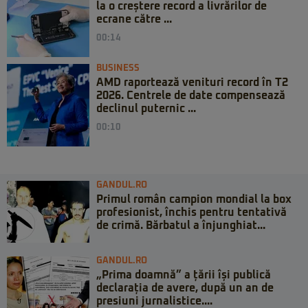
la o creștere record a livrărilor de
ecrane către ...
00:14
BUSINESS
AMD raportează venituri record în T2
2026. Centrele de date compensează
declinul puternic ...
00:10
GANDUL.RO
Primul român campion mondial la box
profesionist, închis pentru tentativă
de crimă. Bărbatul a înjunghiat...
GANDUL.RO
„Prima doamnă” a țării își publică
declarația de avere, după un an de
presiuni jurnalistice....