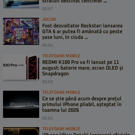
straturi destinat centrelor ...
00:07
JOCURI
Fost dezvoltator Rockstar: lansarea
GTA 6 ar putea fi amânată cu peste
șase luni, în ciuda ...
00:04
TELEFOANE MOBILE
REDMI K100 Pro va fi lansat pe 11
august: baterie mare, ecran OLED și
Snapdragon
00:03
TELEFOANE MOBILE
Ce se știe până acum despre prețul
primului iPhone pliabil, așteptat în
toamna lui 2026
00:01
TELEFOANE MOBILE