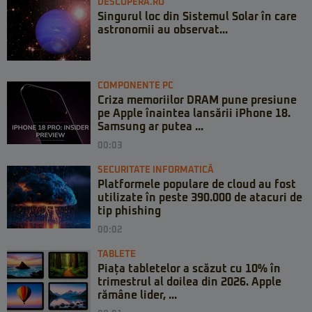
DESCOPERA.RO
Singurul loc din Sistemul Solar în care
astronomii au observat...
COMPONENTE PC
Criza memoriilor DRAM pune presiune
pe Apple înaintea lansării iPhone 18.
Samsung ar putea ...
00:03
SECURITATE INFORMATICĂ
Platformele populare de cloud au fost
utilizate în peste 390.000 de atacuri de
tip phishing
00:02
TABLETE
Piața tabletelor a scăzut cu 10% în
trimestrul al doilea din 2026. Apple
rămâne lider, ...