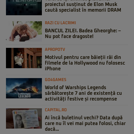
proiectul susținut de Elon Musk
caută specialist în memorii DRAM
RAZI CU LACRIMI
BANCUL ZILEI. Badea Gheorghe: –
Nu pot face dragoste!
APROPOTV
Motivul pentru care băieții răi din
filmele de la Hollywood nu folosesc
iPhone
GO4GAMES
World of Warships Legends
sărbătorește 7 ani de existență cu
activități festive și recompense
CAPITAL.RO
Ai încă buletinul vechi? Data după
care nu îl vei mai putea folosi, chiar
dacă...