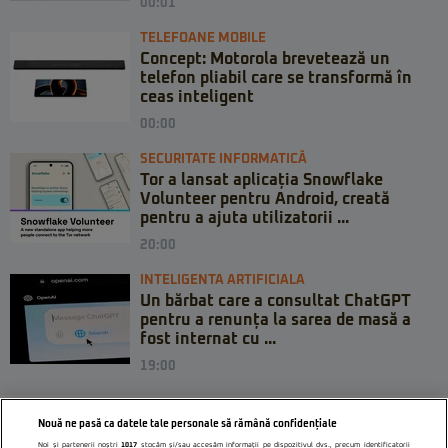
00:01
TELEFOANE MOBILE
Concept: Motorola brevetează un
telefon pliabil care se transformă în
ceas inteligent
00:00
SECURITATE INFORMATICĂ
Tor a lansat aplicația Snowflake
Volunteer pentru Android, creată
pentru a ajuta utilizatorii ...
20:00
INTELIGENTA ARTIFICIALA
Un bărbat care a consultat ChatGPT
pentru a renunța la sarea de masă a
fost internat cu ...
19:00
Nouă ne pasă ca datele tale personale să rămână confidențiale
Noi și partenerii noștri
1017
stocăm și/sau accesăm informații pe dispozitivul dvs., precum identificatorii