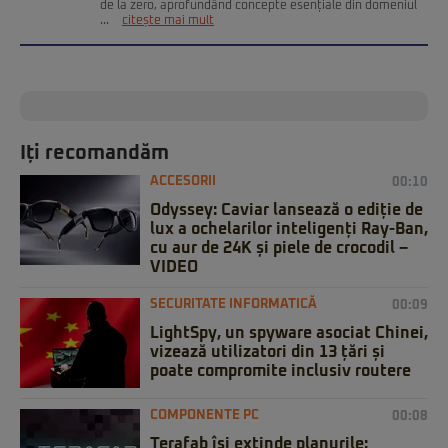
de la zero, aprofundând concepte esențiale din domeniul
...
citește mai mult
Iți recomandăm
ACCESORII
00:10
Odyssey: Caviar lansează o ediție de
lux a ochelarilor inteligenți Ray-Ban,
cu aur de 24K și piele de crocodil –
VIDEO
SECURITATE INFORMATICĂ
00:09
LightSpy, un spyware asociat Chinei,
vizează utilizatori din 13 țări și
poate compromite inclusiv routere
COMPONENTE PC
00:08
Terafab își extinde planurile: