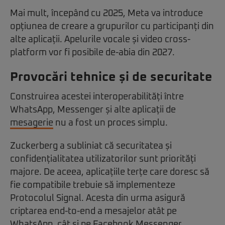
Mai mult, începând cu 2025, Meta va introduce
opțiunea de creare a grupurilor cu participanți din
alte aplicații. Apelurile vocale și video cross-
platform vor fi posibile de-abia din 2027.
Provocări tehnice și de securitate
Construirea acestei interoperabilități între
WhatsApp, Messenger și alte aplicații de
mesagerie
nu a fost un proces simplu.
Zuckerberg a subliniat că securitatea și
confidențialitatea utilizatorilor sunt priorități
majore. De aceea, aplicațiile terțe care doresc să
fie compatibile trebuie să implementeze
Protocolul Signal. Acesta din urma asigură
criptarea end-to-end a mesajelor atât pe
WhatsApp, cât și pe Facebook Messenger.