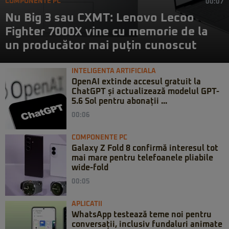
COMPONENTE PC
00:07
Nu Big 3 sau CXMT: Lenovo Lecoo
Fighter 7000X vine cu memorie de la
un producător mai puțin cunoscut
INTELIGENTA ARTIFICIALA
OpenAI extinde accesul gratuit la
ChatGPT și actualizează modelul GPT-
5.6 Sol pentru abonații ...
00:06
COMPONENTE PC
Galaxy Z Fold 8 confirmă interesul tot
mai mare pentru telefoanele pliabile
wide-fold
00:05
APLICATII
WhatsApp testează teme noi pentru
conversații, inclusiv fundaluri animate