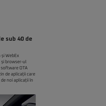
de sub 40 de
m și WebEx
s și browser-ul
ri software OTA
in de aplicații care
de noi aplicații în