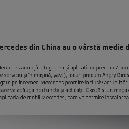
Mercedes din China au o vârstă medie 
Mercedes anunță integrarea și aplicațiilor precum Zoo
 serviciu și în mașină, yay! ), jocuri precum Angry Bird
igare pe internet. Mercedes promite inclusiv actualiză
 care va adăuga noi funcții și aplicații. Există și un magaz
n aplicația de mobil Mercedes, care va permite instalarea 