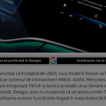
ursă preferată în Google
Urmărește-ne in 
unțat că începând din 2023, noul model E-Klasse va fi 
tă pe sistemul de infotainment MBUX. Astfel, Mercedes
re integrează TikTok la bord și probabil că va rămâne 
rioadă. Desigur, asta nu înseamnă că vei putea urmări T
tilizarea acestor funcții este ilegală în majoritatea țăril