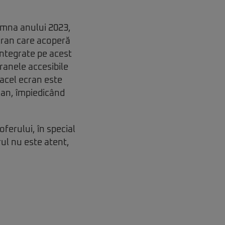
amna anului 2023,
cran care acoperă
 integrate pe acest
ranele accesibile
 acel ecran este
olan, împiedicând
ferului, în special
rul nu este atent,