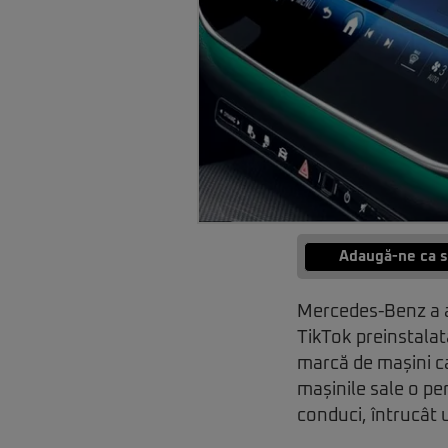
Adaugă-ne ca s
Mercedes-Benz a an
TikTok preinstala
marcă de mașini ca
mașinile sale o pe
conduci, întrucât u