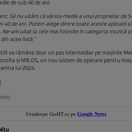
edie de sub 40 de ani:
ant. Să nu uităm că vârsta medie a unui proprietar de S
v 40 de ani. Putem alege dintre toate aceste aplicații și
 Ne-am uitat la cele mai folosite în categoria muzică și
din acea listă.”
BUX va rămâne doar un pas intermediar pe mașinile M
ezvolta și MB.OS, un nou sistem de operare pentru mași
oamna lui 2024.
h
zoom
Google News
Urmărește Go4IT.ro pe
Niţu