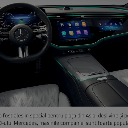
 fost ales în special pentru piața din Asia, deși vine și 
-ului Mercedes, mașinile companiei sunt foarte popula