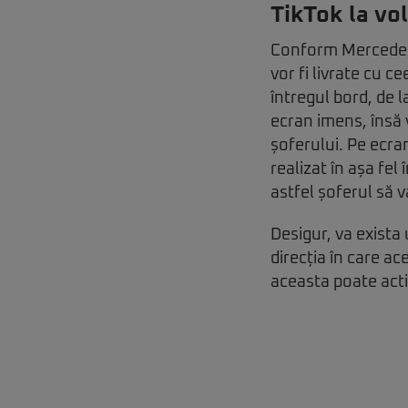
TikTok la vo
Conform Mercedes-
vor fi livrate cu
întregul bord, de l
ecran imens, însă 
șoferului. Pe ecra
realizat în așa fel
astfel șoferul să 
Desigur, va exista
direcția în care ac
aceasta poate acti