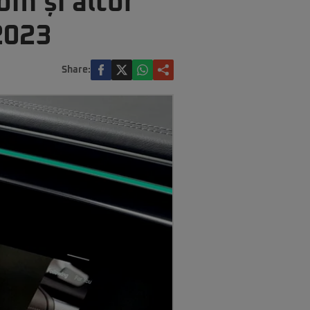
m și altor
 2023
Share: