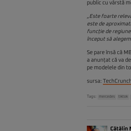
public cu vârstă m
„Este foarte relev
este de aproximati
funcție de regiune.
început să alegem 
Se pare însă că M
a anunțat că va d
pe modelele din t
sursa:
TechCrunc
Tags:
mercedes
tiktok
Cătălin 