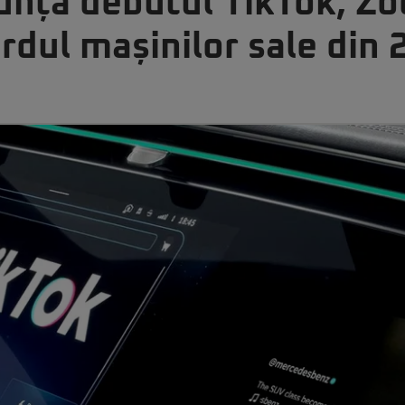
nță debutul TikTok, Zoo
bordul mașinilor sale din