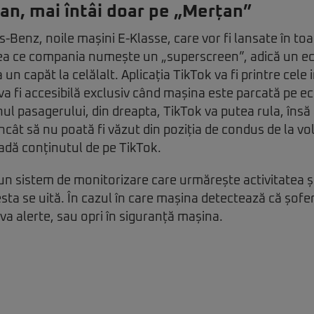
lan, mai întâi doar pe „Merțan”
Benz, noile mașini E-Klasse, care vor fi lansate în to
 ceea ce compania numește un „superscreen”, adică un e
a un capăt la celălalt. Aplicația TikTok va fi printre cele
va fi accesibilă exclusiv când mașina este parcată pe ec
nul pasagerului, din dreapta, TikTok va putea rula, însă
 încât să nu poată fi văzut din poziția de condus de la v
vadă conținutul de pe TikTok.
 un sistem de monitorizare care urmărește activitatea șo
esta se uită. În cazul în care mașina detectează că șofe
va alerte, sau opri în siguranță mașina.