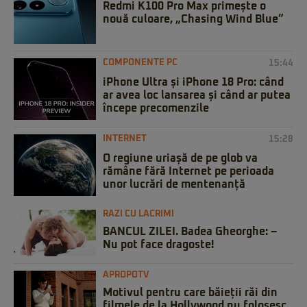
Redmi K100 Pro Max primește o
nouă culoare, „Chasing Wind Blue”
COMPONENTE PC
15:44
iPhone Ultra și iPhone 18 Pro: când
ar avea loc lansarea și când ar putea
începe precomenzile
INTERNET
15:28
O regiune uriașă de pe glob va
rămâne fără Internet pe perioada
unor lucrări de mentenanță
RAZI CU LACRIMI
BANCUL ZILEI. Badea Gheorghe: –
Nu pot face dragoste!
APROPOTV
Motivul pentru care băieții răi din
filmele de la Hollywood nu folosesc