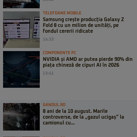
TELEFOANE MOBILE
Samsung crește producția Galaxy Z
Fold 8 cu un milion de unități, pe
fondul cererii ridicate
14:33
COMPONENTE PC
NVIDIA și AMD ar putea pierde 90% din
piața chineză de cipuri AI în 2026
13:41
GANDUL.RO
8 ani de la 10 august. Marile
controverse, de la „gazul ucigaș” la
camionul cu...