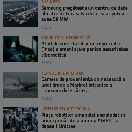
BUSINESS
Samsung pregătește un centru de date
plutitor în Texas. Facilitatea ar putea
avea 50 MW
12:31
SECURITATE INFORMATICĂ
AI-ul de sine stătător nu reprezintă
(încă) o amenințare pentru securitatea
cibernetică
12:21
TEHNOLOGIE MILITARĂ
Camera de proveniență chinezească a
unei drone a Marinei britanice a
transmis date către ...
12:00
INTELIGENTA ARTIFICIALA
Piața roboților umanoizi a explodat în
prima jumătate a anului. AGIBOT a
depășit Unitree