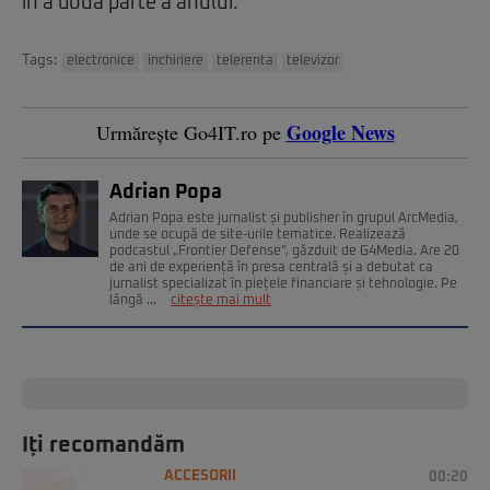
în a doua parte a anului.
Tags:
electronice
inchiriere
telerenta
televizor
Google News
Urmărește Go4IT.ro pe
Adrian Popa
Adrian Popa este jurnalist și publisher în grupul ArcMedia,
unde se ocupă de site-urile tematice. Realizează
podcastul „Frontier Defense”, găzduit de G4Media. Are 20
de ani de experiență în presa centrală și a debutat ca
jurnalist specializat în piețele financiare și tehnologie. Pe
lângă ...
citește mai mult
Iți recomandăm
ACCESORII
00:20