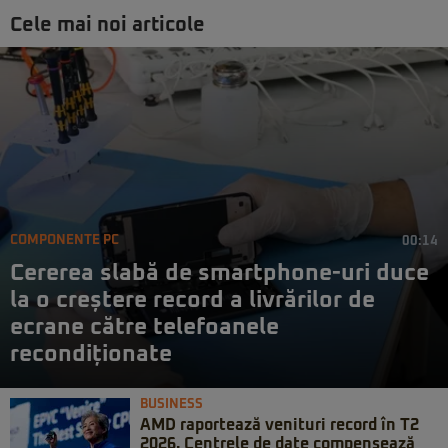
Cele mai noi articole
COMPONENTE PC
00:14
Cererea slabă de smartphone-uri duce
la o creștere record a livrărilor de
ecrane către telefoanele
recondiționate
BUSINESS
AMD raportează venituri record în T2
2026. Centrele de date compensează