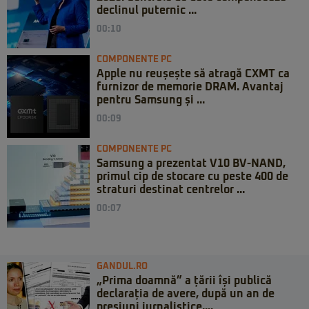
declinul puternic ...
00:10
COMPONENTE PC
Apple nu reușește să atragă CXMT ca
furnizor de memorie DRAM. Avantaj
pentru Samsung și ...
00:09
COMPONENTE PC
Samsung a prezentat V10 BV-NAND,
primul cip de stocare cu peste 400 de
straturi destinat centrelor ...
00:07
GANDUL.RO
„Prima doamnă” a țării își publică
declarația de avere, după un an de
presiuni jurnalistice....