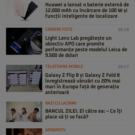
Huawei a lansat o baterie externă de
12.000 mAh cu încărcare de 100 W și
funcții inteligente de localizare
CAMERE FOTO
00:18
Light Lens Lab pregătește un
obiectiv APO care promite
performanțe peste modelul Leica de
9.500 de dolari
TELEFOANE MOBILE
00:17
Galaxy Z Flip 8 și Galaxy Z Fold 8
înregistrează vânzări cu 20% mai
mari în Europa față de generația
anterioară
RAZI CU LACRIMI
BANCUL ZILEI. El către ea: – Ce îți
place să ți se facă?
APROPOTV