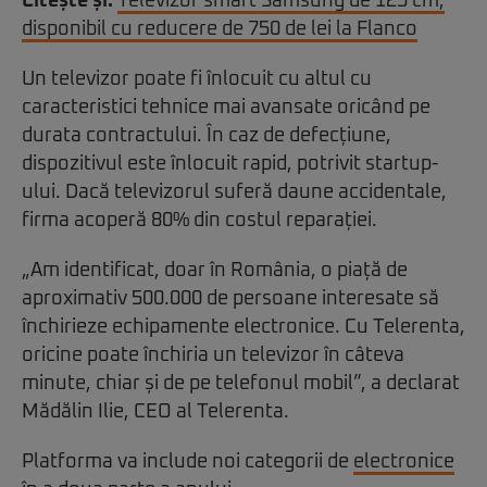
Citește și:
Televizor smart Samsung de 125 cm,
disponibil cu reducere de 750 de lei la Flanco
Un televizor poate fi înlocuit cu altul cu
caracteristici tehnice mai avansate oricând pe
durata contractului. În caz de defecțiune,
dispozitivul este înlocuit rapid, potrivit startup-
ului. Dacă televizorul suferă daune accidentale,
firma acoperă 80% din costul reparației.
„Am identificat, doar în România, o piață de
aproximativ 500.000 de persoane interesate să
închirieze echipamente electronice. Cu Telerenta,
oricine poate închiria un televizor în câteva
minute, chiar și de pe telefonul mobil”, a declarat
Mădălin Ilie, CEO al Telerenta.
Platforma va include noi categorii de
electronice