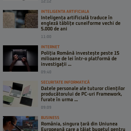
12:12
INTELIGENTA ARTIFICIALA
Inteligența artificială traduce în
engleză tăblițe cuneiforme vechi de
5.000 de ani
11:00
INTERNET
Poliția Română investește peste 15
milioane de lei într-o platformă de
investigații ...
09:40
SECURITATE INFORMATICĂ
Datele personale ale tuturor clienților
producătorului de PC-uri Framework,
furate în urma ...
09:09
BUSINESS
România, singura țară din Uniunea
Europeană care a tăiat bugetul pentru