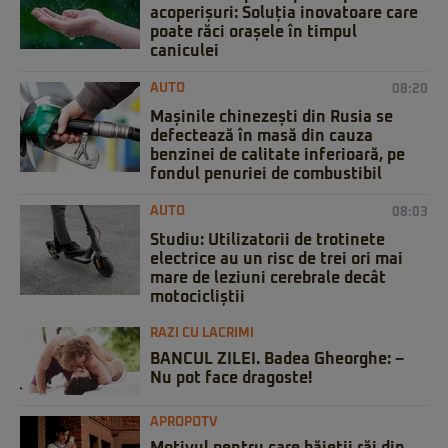
acoperișuri: Soluția inovatoare care
poate răci orașele în timpul
caniculei
AUTO
08:20
Mașinile chinezești din Rusia se
defectează în masă din cauza
benzinei de calitate inferioară, pe
fondul penuriei de combustibil
AUTO
08:03
Studiu: Utilizatorii de trotinete
electrice au un risc de trei ori mai
mare de leziuni cerebrale decât
motocicliștii
RAZI CU LACRIMI
BANCUL ZILEI. Badea Gheorghe: –
Nu pot face dragoste!
APROPOTV