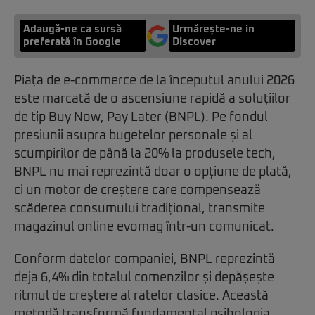
Adaugă-ne ca sursă
Urmărește-ne in
preferată în Google
Discover
Piața de e-commerce de la începutul anului 2026
este marcată de o ascensiune rapidă a soluțiilor
de tip Buy Now, Pay Later (BNPL). Pe fondul
presiunii asupra bugetelor personale și al
scumpirilor de până la 20% la produsele tech,
BNPL nu mai reprezintă doar o opțiune de plată,
ci un motor de creștere care compensează
scăderea consumului tradițional, transmite
magazinul online evomag într-un comunicat.
Conform datelor companiei, BNPL reprezintă
deja 6,4% din totalul comenzilor și depășește
ritmul de creștere al ratelor clasice. Această
metodă transformă fundamental psihologia