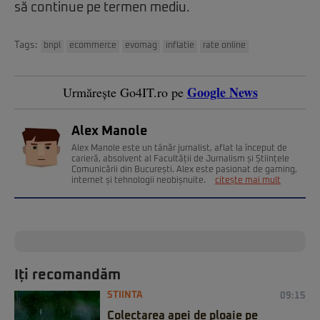
să continue pe termen mediu.
Tags:
bnpl
ecommerce
evomag
inflatie
rate online
Google News
Urmărește Go4IT.ro pe
Alex Manole
Alex Manole este un tânăr jurnalist, aflat la început de
carieră, absolvent al Facultății de Jurnalism și Științele
Comunicării din București. Alex este pasionat de gaming,
internet și tehnologii neobișnuite.
citește mai mult
Iți recomandăm
STIINTA
09:15
Colectarea apei de ploaie pe