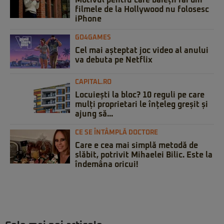
Motivul pentru care băieții răi din
filmele de la Hollywood nu folosesc
iPhone
GO4GAMES
Cel mai așteptat joc video al anului
va debuta pe Netflix
CAPITAL.RO
Locuiești la bloc? 10 reguli pe care
mulți proprietari le înțeleg greșit și
ajung să...
CE SE ÎNTÂMPLĂ DOCTORE
Care e cea mai simplă metodă de
slăbit, potrivit Mihaelei Bilic. Este la
îndemâna oricui!