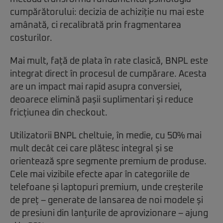
cumpărătorului: decizia de achiziție nu mai este
amânată, ci recalibrată prin fragmentarea
costurilor.
Mai mult, față de plata în rate clasică, BNPL este
integrat direct în procesul de cumpărare. Acesta
are un impact mai rapid asupra conversiei,
deoarece elimină pașii suplimentari și reduce
fricțiunea din checkout.
Utilizatorii BNPL cheltuie, în medie, cu 50% mai
mult decât cei care plătesc integral și se
orientează spre segmente premium de produse.
Cele mai vizibile efecte apar în categoriile de
telefoane și laptopuri premium, unde creșterile
de preț – generate de lansarea de noi modele și
de presiuni din lanțurile de aprovizionare – ajung