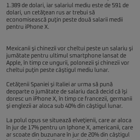
1.389 de dolari, iar salariul mediu este de 591 de
dolari, un cetăţean rus ar trebui să
economisească puţin peste două salarii medii
pentru iPhone X.
Mexicanii şi chinezii vor cheltui peste un salariu şi
jumătate pentru ultimul smartphone lansat de
Apple, în timp ce ungurii, polonezii şi chinezii vor
cheltui puţin peste câştigul mediu lunar.
Cetăţenii Spaniei şi Italiei ar urma să pună
deoparte o jumătate de salariu dacă decid că îşi
doresc un iPhone X, în timp ce francezii, germanii
şi englezii ar aloca sub 40% din câştigul lunar.
La polul opus se situează elveţienii, care ar aloca
în jur de 17% pentru un Iphone X, americanii, care
ar scoate din buzunare în jur de 20% din câştigul