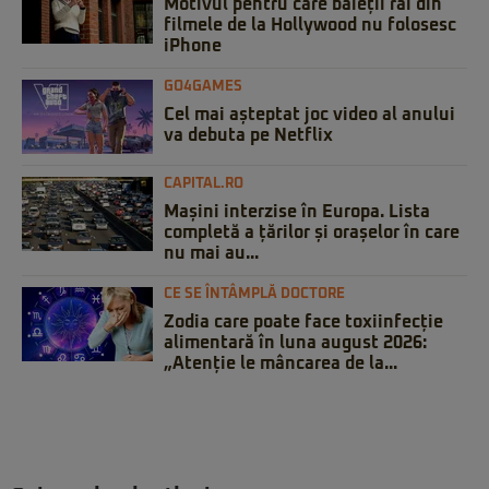
Motivul pentru care băieții răi din
filmele de la Hollywood nu folosesc
iPhone
GO4GAMES
Cel mai așteptat joc video al anului
va debuta pe Netflix
CAPITAL.RO
Mașini interzise în Europa. Lista
completă a țărilor și orașelor în care
nu mai au...
CE SE ÎNTÂMPLĂ DOCTORE
Zodia care poate face toxiinfecție
alimentară în luna august 2026:
„Atenție le mâncarea de la...