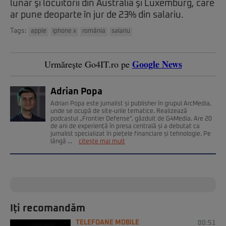
lunar şi locuitorii din Australia şi Luxemburg, care
ar pune deoparte în jur de 23% din salariu.
Tags:
apple
iphone x
românia
salariu
Google News
Urmărește Go4IT.ro pe
Adrian Popa
Adrian Popa este jurnalist și publisher în grupul ArcMedia,
unde se ocupă de site-urile tematice. Realizează
podcastul „Frontier Defense”, găzduit de G4Media. Are 20
de ani de experiență în presa centrală și a debutat ca
jurnalist specializat în piețele financiare și tehnologie. Pe
lângă ...
citește mai mult
Iți recomandăm
TELEFOANE MOBILE
00:51