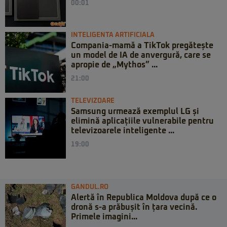
00:01
INTELIGENTA ARTIFICIALA
Compania-mamă a TikTok pregătește
un model de IA de anvergură, care se
apropie de „Mythos” ...
21:00
TELEVIZOARE
Samsung urmează exemplul LG și
elimină aplicațiile vulnerabile pentru
televizoarele inteligente ...
19:00
GANDUL.RO
Alertă în Republica Moldova după ce o
dronă s-a prăbușit în țara vecină.
Primele imagini...