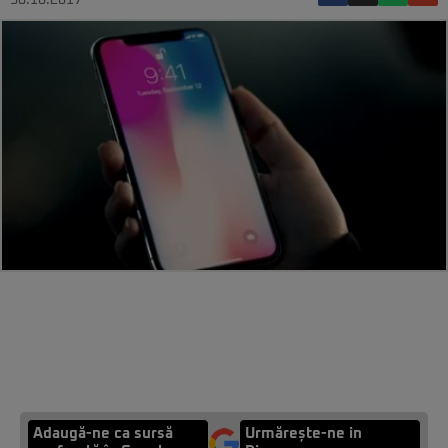
30.10.2017
Adaugă-ne ca sursă
Urmărește-ne in