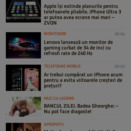
Apple își extinde planurile pentru
telefoanele pliabile. iPhone Ultra 3
ar putea avea ecrane mai mari –
ZVON
MONITOARE
00:04
Lenovo lansează un monitor de
gaming curbat de 34 de inci cu
refresh rate de 240 Hz
TELEFOANE MOBILE
00:03
Ar trebui cumpărat un iPhone acum
pentru a evita viitoarele creșteri de
prețuri?
RAZI CU LACRIMI
BANCUL ZILEI. Badea Gheorghe: –
Nu pot face dragoste!
APROPOTV