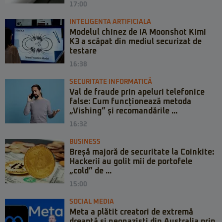
17:00
INTELIGENTA ARTIFICIALA
Modelul chinez de IA Moonshot Kimi
K3 a scăpat din mediul securizat de
testare
16:38
SECURITATE INFORMATICĂ
Val de fraude prin apeluri telefonice
false: Cum funcționează metoda
„Vishing” și recomandările ...
16:32
BUSINESS
Breșă majoră de securitate la Coinkite:
Hackerii au golit mii de portofele
„cold” de ...
15:00
SOCIAL MEDIA
Meta a plătit creatori de extremă
dreaptă și neonaziști din Australia prin