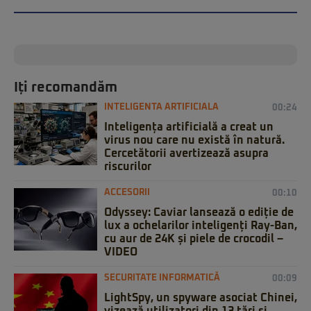
Iți recomandăm
INTELIGENTA ARTIFICIALA
00:24
Inteligența artificială a creat un
virus nou care nu există în natură.
Cercetătorii avertizează asupra
riscurilor
ACCESORII
00:10
Odyssey: Caviar lansează o ediție de
lux a ochelarilor inteligenți Ray-Ban,
cu aur de 24K și piele de crocodil –
VIDEO
SECURITATE INFORMATICĂ
00:09
LightSpy, un spyware asociat Chinei,