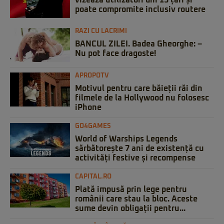
vizează utilizatori din 13 țări și
poate compromite inclusiv routere
RAZI CU LACRIMI
BANCUL ZILEI. Badea Gheorghe: –
Nu pot face dragoste!
APROPOTV
Motivul pentru care băieții răi din
filmele de la Hollywood nu folosesc
iPhone
GO4GAMES
World of Warships Legends
sărbătorește 7 ani de existență cu
activități festive și recompense
CAPITAL.RO
Plată impusă prin lege pentru
românii care stau la bloc. Aceste
sume devin obligații pentru...