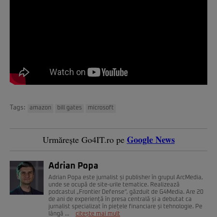
Tags:
amazon
bill gates
microsoft
Google News
Urmărește Go4IT.ro pe
Adrian Popa
Adrian Popa este jurnalist și publisher în grupul ArcMedia,
unde se ocupă de site-urile tematice. Realizează
podcastul „Frontier Defense”, găzduit de G4Media. Are 20
de ani de experiență în presa centrală și a debutat ca
jurnalist specializat în piețele financiare și tehnologie. Pe
lângă ...
citește mai mult