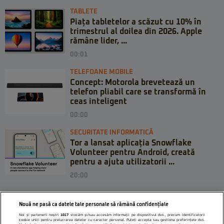
TABLETE
Piața tabletelor a scăzut cu 10% în
trimestrul al doilea din 2026. Apple
rămâne lider, ...
00:01
TELEFOANE MOBILE
Concept: Motorola brevetează un
telefon pliabil care se transformă în
ceas inteligent
00:00
SECURITATE INFORMATICĂ
Tor a lansat aplicația Snowflake
Volunteer pentru Android, creată
pentru a ajuta utilizatorii ...
20:00
Nouă ne pasă ca datele tale personale să rămână confidențiale
Noi și partenerii noștri
1017
stocăm și/sau accesăm informații pe dispozitivul dvs., precum identificatorii
cookie unici pentru prelucrarea datelor cu caracter personal. Puteți accepta sau gestiona preferințele dvs.