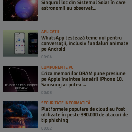
Singurul loc din Sistemul Solar în care
astronomii au observat...
APLICATII
WhatsApp testează teme noi pentru
conversații, inclusiv fundaluri animate
pe Android
00:04
COMPONENTE PC
Criza memoriilor DRAM pune presiune
pe Apple înaintea lansării iPhone 18.
Samsung ar putea ...
00:03
SECURITATE INFORMATICĂ
Platformele populare de cloud au fost
utilizate în peste 390.000 de atacuri de
tip phishing
00:02