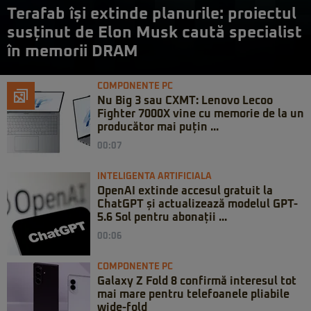
Terafab își extinde planurile: proiectul
susținut de Elon Musk caută specialist
în memorii DRAM
COMPONENTE PC
Nu Big 3 sau CXMT: Lenovo Lecoo
Fighter 7000X vine cu memorie de la un
producător mai puțin ...
00:07
INTELIGENTA ARTIFICIALA
OpenAI extinde accesul gratuit la
ChatGPT și actualizează modelul GPT-
5.6 Sol pentru abonații ...
00:06
COMPONENTE PC
Galaxy Z Fold 8 confirmă interesul tot
mai mare pentru telefoanele pliabile
wide-fold