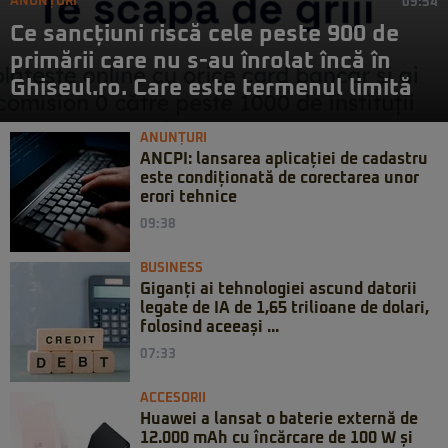
ANUNȚURI
09:54
Ce sancțiuni riscă cele peste 900 de
primării care nu s-au înrolat încă în
Ghiseul.ro. Care este termenul limită
ANUNȚURI
ANCPI: lansarea aplicației de cadastru
este condiționată de corectarea unor
erori tehnice
09:38
BUSINESS
Giganți ai tehnologiei ascund datorii
legate de IA de 1,65 trilioane de dolari,
folosind aceeași ...
07:33
ACCESORII
Huawei a lansat o baterie externă de
12.000 mAh cu încărcare de 100 W și