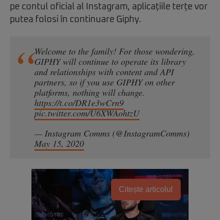
pe contul oficial al Instagram, aplicațiile terțe vor
putea folosi în continuare Giphy.
Welcome to the family! For those wondering,
GIPHY will continue to operate its library
and relationships with content and API
partners, so if you use GIPHY on other
platforms, nothing will change.
https://t.co/DR1e3wCrn9
pic.twitter.com/U6XWAohtzU
— Instagram Comms (@InstagramComms)
May 15, 2020
Citește articolul