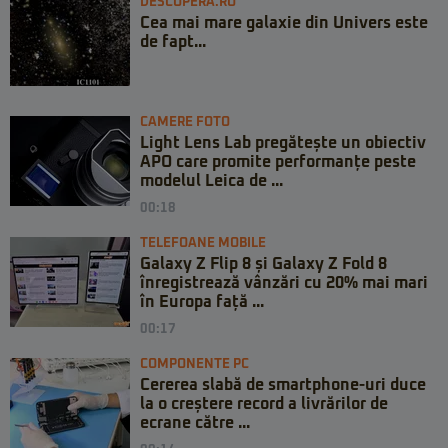
DESCOPERA.RO
Cea mai mare galaxie din Univers este
de fapt...
CAMERE FOTO
Light Lens Lab pregătește un obiectiv
APO care promite performanțe peste
modelul Leica de ...
00:18
TELEFOANE MOBILE
Galaxy Z Flip 8 și Galaxy Z Fold 8
înregistrează vânzări cu 20% mai mari
în Europa față ...
00:17
COMPONENTE PC
Cererea slabă de smartphone-uri duce
la o creștere record a livrărilor de
ecrane către ...