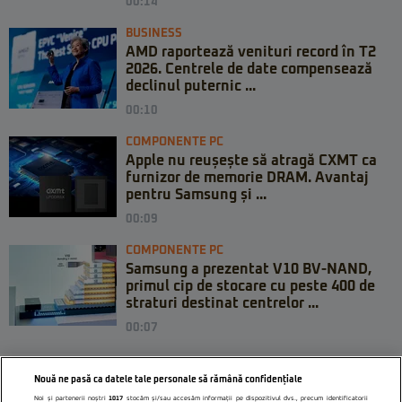
00:14
BUSINESS
AMD raportează venituri record în T2
2026. Centrele de date compensează
declinul puternic ...
00:10
COMPONENTE PC
Apple nu reușește să atragă CXMT ca
furnizor de memorie DRAM. Avantaj
pentru Samsung și ...
00:09
COMPONENTE PC
Samsung a prezentat V10 BV-NAND,
primul cip de stocare cu peste 400 de
straturi destinat centrelor ...
00:07
Nouă ne pasă ca datele tale personale să rămână confidențiale
Noi și partenerii noștri
1017
stocăm și/sau accesăm informații pe dispozitivul dvs., precum identificatorii