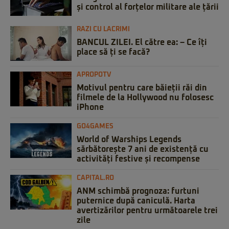
și control al forțelor militare ale țării
RAZI CU LACRIMI
BANCUL ZILEI. El către ea: – Ce îți
place să ți se facă?
APROPOTV
Motivul pentru care băieții răi din
filmele de la Hollywood nu folosesc
iPhone
GO4GAMES
World of Warships Legends
sărbătorește 7 ani de existență cu
activități festive și recompense
CAPITAL.RO
ANM schimbă prognoza: furtuni
puternice după caniculă. Harta
avertizărilor pentru următoarele trei
zile