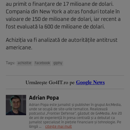
au primit o finanțare de 17 milioane de dolari.
Compania din New York a atras fonduri totale în
valoare de 150 de milioane de dolari, iar recent a
fost evaluată la 600 de milioane de dolari.
Achiziția va fi analizată de autoritățile antitrust
americane.
Tags:
achizitie
facebook
giphy
Google News
Urmărește Go4IT.ro pe
Adrian Popa
Adrian Popa este jurnalist și publisher în grupul ArcMedia,
unde se ocupă de site-urile tematice. Realizează
podcastul „Frontier Defense”, găzduit de G4Media. Are 20
de ani de experiență în presa centrală și a debutat ca
jurnalist specializat în piețele financiare și tehnologie. Pe
lângă ...
citește mai mult