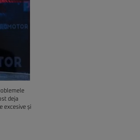
problemele
ost deja
e excesive și