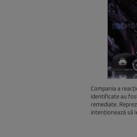
Compania a reacțio
identificate au fo
remediate. Repreze
intenționează să l