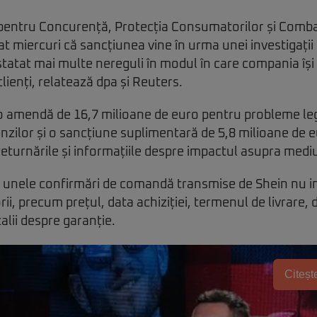
 pentru Concurență, Protecția Consumatorilor și Comb
 miercuri că sancțiunea vine în urma unei investigații
statat mai multe nereguli în modul în care compania își
 clienți, relatează dpa și Reuters.
o amendă de 16,7 milioane de euro pentru probleme le
zilor și o sancțiune suplimentară de 5,8 milioane de 
 returnările și informațiile despre impactul asupra mediu
ii, unele confirmări de comandă transmise de Shein nu 
rii, precum prețul, data achiziției, termenul de livrare, 
alii despre garanție.
Citește