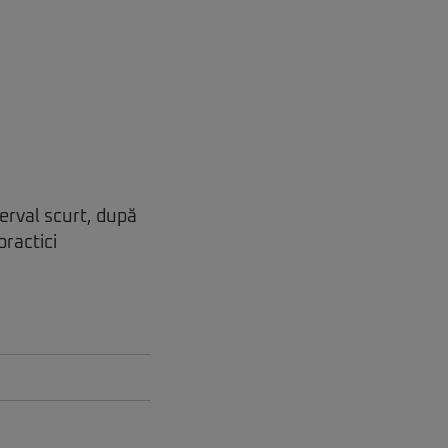
terval scurt, după
ractici