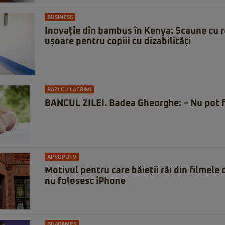
BUSINESS
Inovație din bambus în Kenya: Scaune cu rot
ușoare pentru copiii cu dizabilități
RAZI CU LACRIMI
BANCUL ZILEI. Badea Gheorghe: – Nu pot f
APROPOTV
Motivul pentru care băieții răi din filmele
nu folosesc iPhone
GO4GAMES