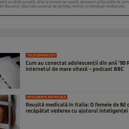
ste un tânăr jurnalist, aflat la început de carieră, absolvent al Facultății de Jurn
din București. Alex este pasionat de gaming, internet și tehnologii neobișnuite.
TELECOMUNICAȚII
Cum au conectat adolescenții din anii ’90
internetul de mare viteză – podcast BBC
INTELIGENTA ARTIFICIALA
Reușită medicală în Italia: O femeie de 82 d
recăpătat vederea cu ajutorul inteligenței 