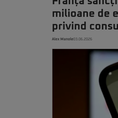
Franța sancț
milioane de e
privind cons
Alex Manole
03.06.2026