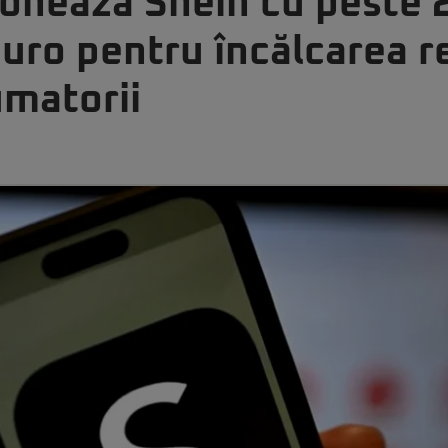
ionează Shein cu peste 
uro pentru încălcarea re
umatorii