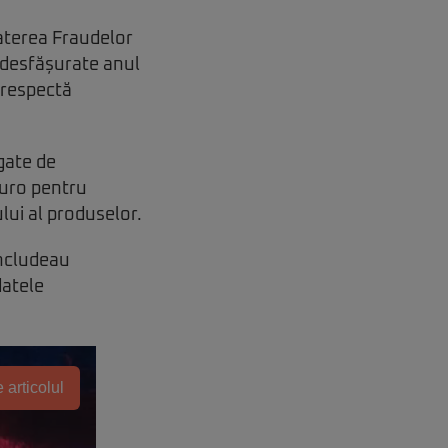
aterea Fraudelor
 desfășurate anul
 respectă
gate de
euro pentru
lui al produselor.
includeau
datele
 articolul