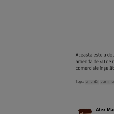
Aceasta este a do
amenda de 40 de m
comerciale înșelăt
Tags:
amendă
ecommer
Alex Ma