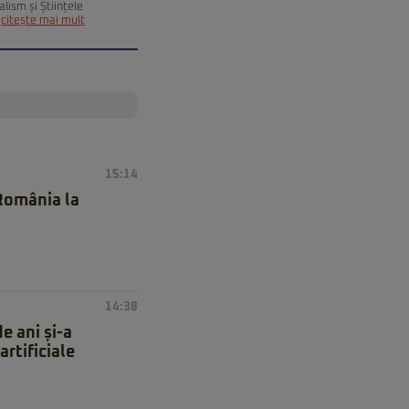
alism și Științele
citește mai mult
15:14
 România la
14:38
e ani și-a
artificiale