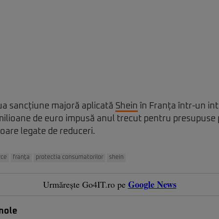
ua sancțiune majoră aplicată
Shein
în Franța într-un in
ilioane de euro impusă anul trecut pentru presupuse p
oare legate de reduceri.
ce
franţa
protectia consumatorilor
shein
Google News
Urmărește Go4IT.ro pe
nole