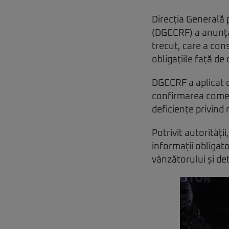
Direcția Generală
(DGCCRF) a anunțat
trecut, care a con
obligațiile față de
DGCCRF a aplicat 
confirmarea comen
deficiențe privind
Potrivit autorităț
informații obligato
vânzătorului și det