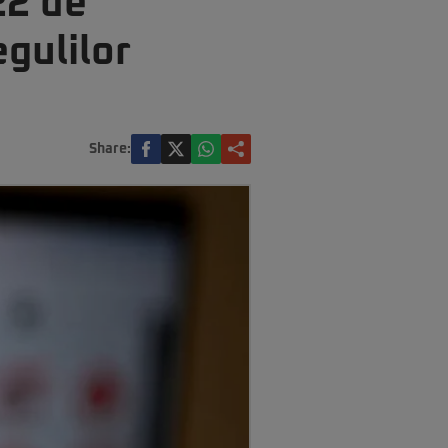
22 de
gulilor
Share: