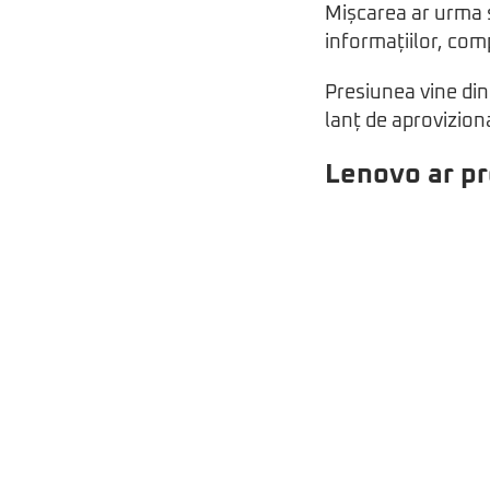
Mișcarea ar urma s
informațiilor, com
Presiunea vine din
lanț de aproviziona
Lenovo ar pr