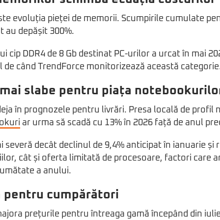
ste evoluția pieței de memorii. Scumpirile cumulate p
t au depășit 300%.
i cip DDR4 de 8 Gb destinat PC-urilor a urcat în mai 202
vel de când TrendForce monitorizează această categorie
mai slabe pentru piața notebookurilo
ja în prognozele pentru livrări. Presa locală de profil n
okuri
ar urma să scadă cu 13% în 2026 față de anul pre
 severă decât declinul de 9,4% anticipat în ianuarie și r
or, cât și oferta limitată de procesoare, factori care 
jumătate a anului.
 pentru cumpărători
jora prețurile pentru întreaga gamă începând din iulie,