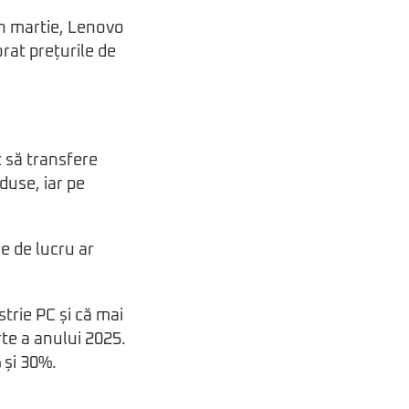
În martie, Lenovo
orat prețurile de
t să transfere
duse, iar pe
le de lucru ar
trie PC și că mai
rte a anului 2025.
 și 30%.