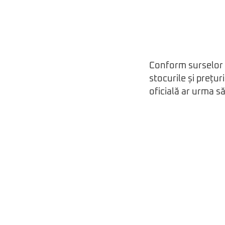
Conform surselor c
stocurile și prețur
oficială ar urma să