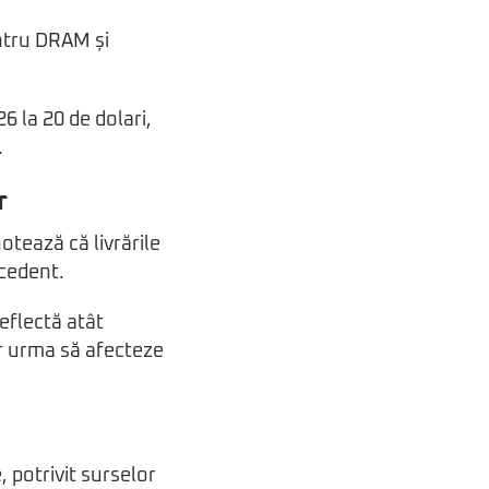
entru DRAM și
6 la 20 de dolari,
.
r
otează că livrările
cedent.
eflectă atât
ar urma să afecteze
 potrivit surselor