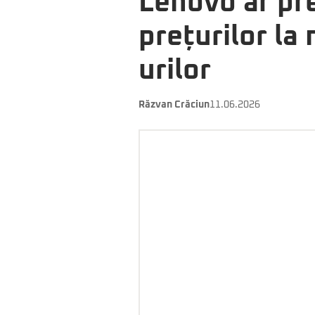
Lenovo ar pre
prețurilor la
urilor
Răzvan Crăciun
11.06.2026