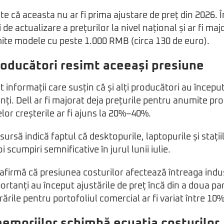
te că aceasta nu ar fi prima ajustare de preț din 2026. 
i de actualizare a prețurilor la nivel național și ar fi maj
ite modele cu peste 1.000 RMB (circa 130 de euro).
 producători resimt aceeași presiune
informații care susțin că și alți producători au începu
enți. Dell ar fi majorat deja prețurile pentru anumite pro
or creșterile ar fi ajuns la 20%–40%.
ursă indică faptul că desktopurile, laptopurile și stații
i scumpiri semnificative în jurul lunii iulie.
afirmă că presiunea costurilor afectează întreaga indus
ortanți au început ajustările de preț încă din a doua pa
rările pentru portofoliul comercial ar fi variat între 10%
moriilor schimbă ecuația costurilor