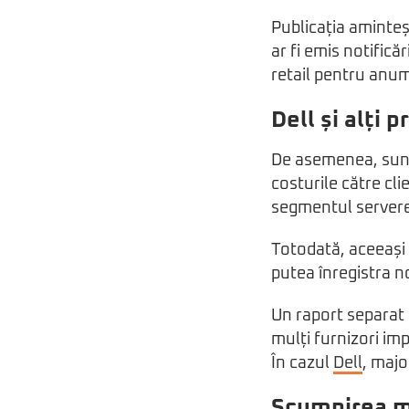
Publicația aminteș
ar fi emis notificăr
retail pentru anum
Dell și alți
De asemenea, sunt 
costurile către cli
segmentul serverel
Totodată, aceeași s
putea înregistra no
Un raport separat 
mulți furnizori imp
În cazul
Dell
, majo
Scumpirea me