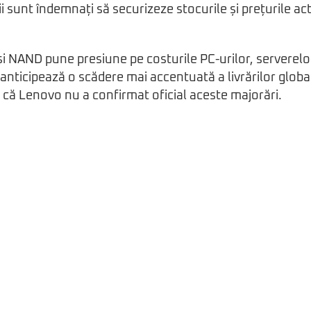
rii sunt îndemnați să securizeze stocurile și prețurile ac
.
NAND pune presiune pe costurile PC-urilor, serverelor 
anticipează o scădere mai accentuată a livrărilor glob
t că Lenovo nu a confirmat oficial aceste majorări.