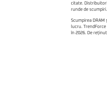
citate. Distribuito
runde de scumpiri
Scumpirea DRAM și 
lucru. TrendForce 
în 2026. De reținu