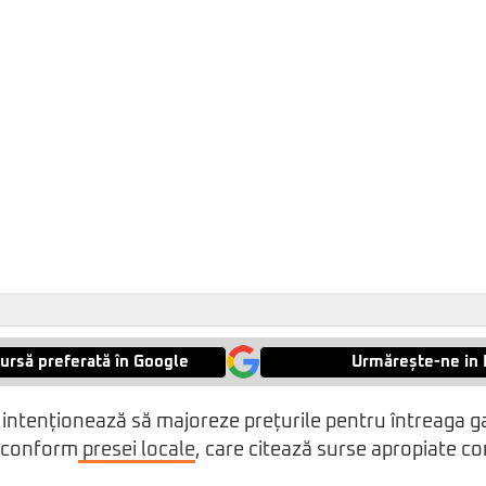
ursă preferată în Google
Urmărește-ne in 
 intenționează să majoreze prețurile pentru întreaga 
, conform
presei locale
, care citează surse apropiate c