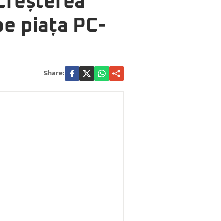
 Creșterea
pe piața PC-
Share: