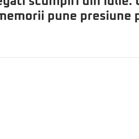
găti scumpiri din iulie.
 memorii pune presiune 