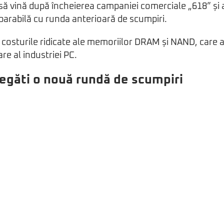
ă vină după încheierea campaniei comerciale „618” și ar 
parabilă cu runda anterioară de scumpiri.
 costurile ridicate ale memoriilor DRAM și NAND, care 
re al industriei PC.
egăti o nouă rundă de scumpiri