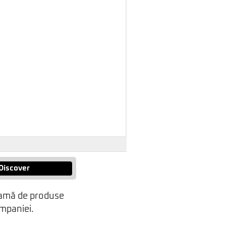
Discover
gamă de produse
ompaniei.