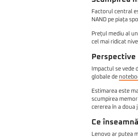
Factorul central e
NAND pe piața spo
Prețul mediu al unu
cel mai ridicat ni
Perspective 
Impactul se vede de
globale de
notebo
Estimarea este mai
scumpirea memoriil
cererea în a doua 
Ce înseamnă
Lenovo ar putea ma