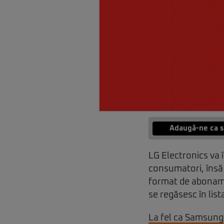
Adaugă-ne ca s
LG Electronics va 
consumatori, însă 
format de aboname
se regăsesc în list
La fel ca Samsung