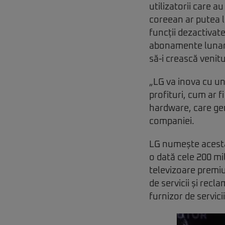
utilizatorii care a
coreean ar putea l
funcții dezactivate
abonamente lunare
să-i crească venitu
„LG va inova cu un
profituri, cum ar f
hardware, care gene
companiei.
LG numește acesta 
o dată cele 200 mi
televizoare premi
de servicii și rec
furnizor de servici