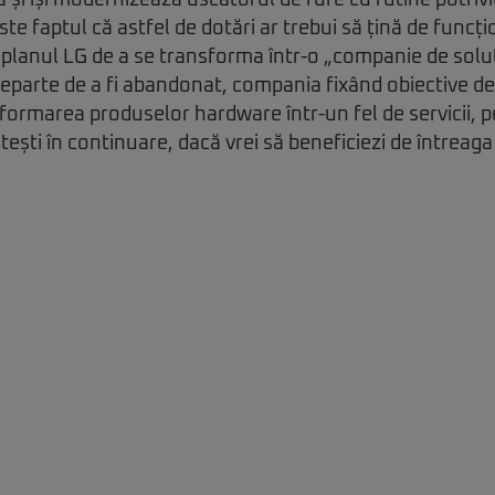
tă și își modernizează uscătorul de rufe cu rutine potrivi
te faptul că astfel de dotări ar trebui să țină de funcț
planul LG de a se transforma într-o „companie de soluți
departe de a fi abandonat, compania fixând obiective de
formarea produselor hardware într-un fel de servicii, p
ătești în continuare, dacă vrei să beneficiezi de întreag