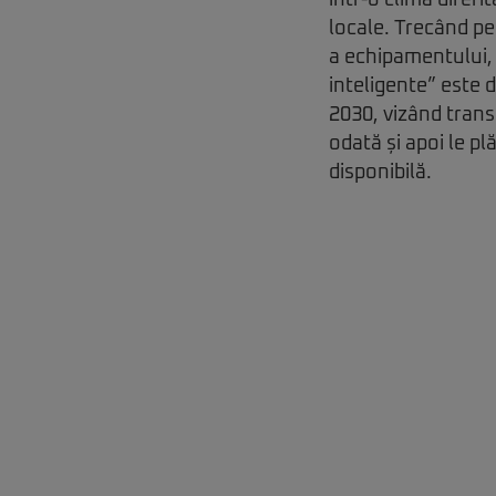
într-o climă diferi
locale. Trecând pes
a echipamentului, 
inteligente” este 
2030, vizând trans
odată și apoi le pl
disponibilă.