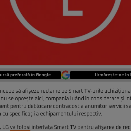
ursă preferată în Google
Urmărește-ne in 
începe să afișeze reclame pe Smart TV-urile achiziționa
nu se oprește aici, compania luând în considerare și i
nt pentru deblocare contracost a anumitor servicii sa
a cu specificații a echipamentului respectiv.
, LG
va folosi
interfața Smart TV pentru afișarea de re