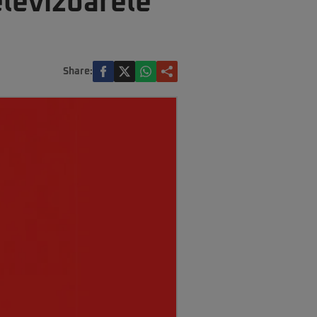
levizoarele
Share: