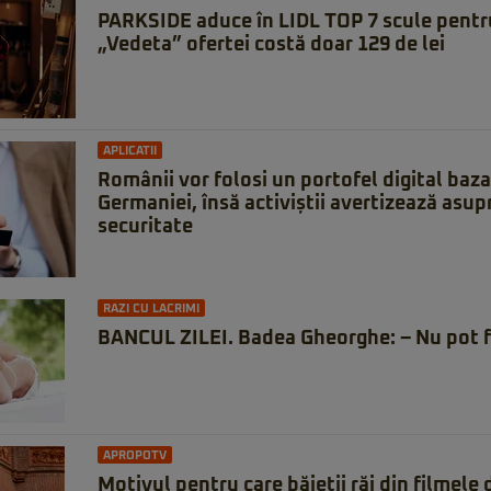
PARKSIDE aduce în LIDL TOP 7 scule pentru 
„Vedeta” ofertei costă doar 129 de lei
APLICATII
Românii vor folosi un portofel digital baz
Germaniei, însă activiștii avertizează asupr
securitate
RAZI CU LACRIMI
BANCUL ZILEI. Badea Gheorghe: – Nu pot f
APROPOTV
Motivul pentru care băieții răi din filmele