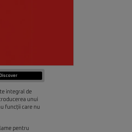
Discover
te integral de
ntroducerea unui
u funcții care nu
clame pentru