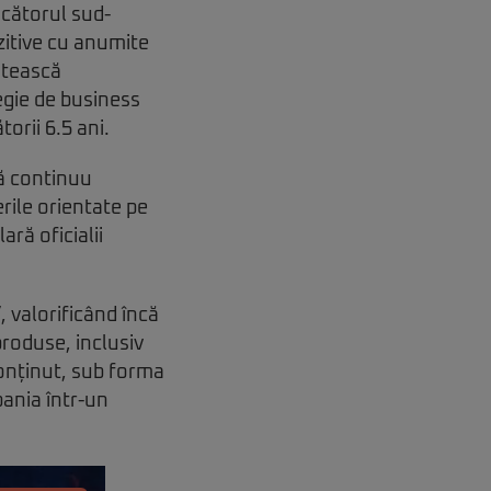
ducătorul sud-
zitive cu anumite
lătească
gie de business
torii 6.5 ani.
ză continuu
erile orientate pe
ră oficialii
 valorificând încă
produse, inclusiv
onținut, sub forma
pania într-un