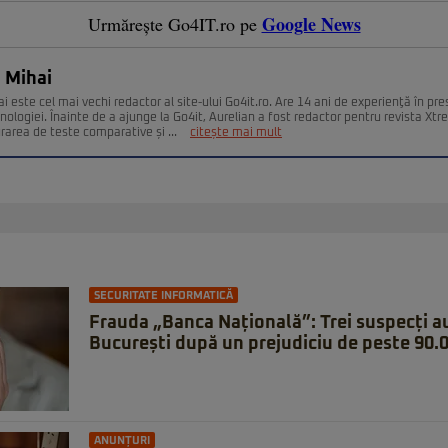
Google News
Urmărește Go4IT.ro pe
 Mihai
i este cel mai vechi redactor al site-ului Go4it.ro. Are 14 ani de experienţă în pr
nologiei. Înainte de a ajunge la Go4it, Aurelian a fost redactor pentru revista Xt
urarea de teste comparative și ...
citește mai mult
SECURITATE INFORMATICĂ
Frauda „Banca Națională”: Trei suspecți au
București după un prejudiciu de peste 90.0
ANUNȚURI