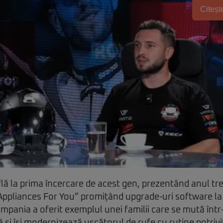
Citește
lă la prima încercare de acest gen, prezentând anul t
Appliances For You” promițând upgrade-uri software la
mpania a oferit exemplul unei familii care se mută într-o