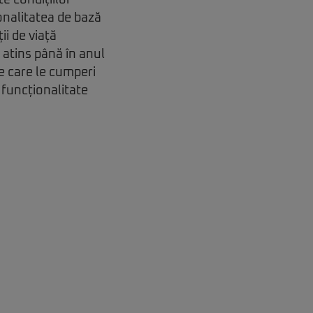
te condițiilor
ionalitatea de bază
i de viață
 atins până în anul
e care le cumperi
a funcționalitate