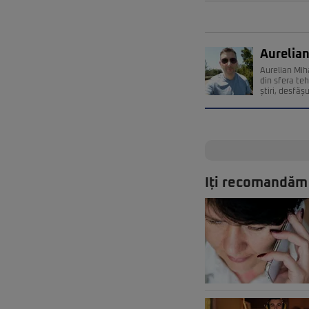
Aurelian
Aurelian Miha
din sfera teh
știri, desfăș
Iți recomandăm