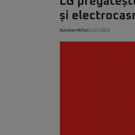
LG pregăteșt
și electrocas
Aurelian Mihai
14.07.2023