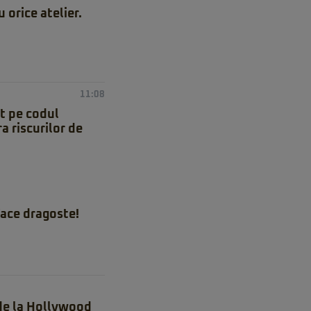
orice atelier.
11:08
at pe codul
a riscurilor de
ace dragoste!
 de la Hollywood