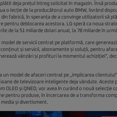
u plătit deja prețul întreg solicitat în magazin. Însă pro
ua o lecție de la producătorul auto BMW, livrând dispo
 din fabrică, în speranța de a convinge utilizatorii să p
 pentru deblocarea acestora. LG speră ca noua strate
rile de la 51 miliarde dolari anual, la 78 miliarde în urmă
 model de servicii centrat pe platformă, care generea
i conținut și servicii, abonamente și soluții, pentru afac
rează vânzări și profituri la momentul achiziției”, decla
un model de afaceri centrat pe „implicarea clientului”,
lioane de televizoare inteligente deja vândute. Aceste 
um OLED și QNED, vor avea în curând o nouă selecție c
lame pentru produse, în încercarea de a transforma com
i media și divertisment.