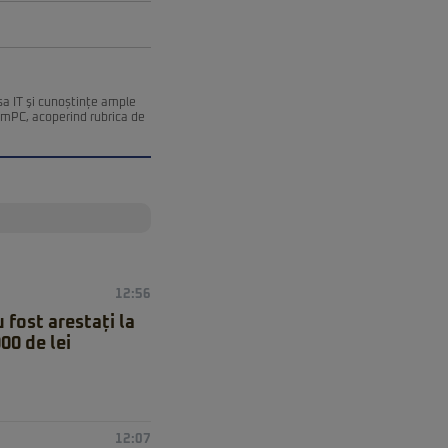
esa IT şi cunoștințe ample
remPC, acoperind rubrica de
12:56
 fost arestați la
00 de lei
12:07