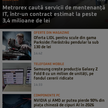
15:16
Metrorex caută servicii de mentenanță
IT, într-un contract estimat la peste
3,4 milioane de lei
OFERTE DIN MAGAZINE
Oferta LIDL pentru scule din gama
Parkside: fierăstrău pendular la sub
130 de lei
14:42
TELEFOANE MOBILE
Samsung crește producția Galaxy Z
Fold 8 cu un milion de unități, pe
fondul cererii ridicate
14:33
COMPONENTE PC
NVIDIA și AMD ar putea pierde 90% din
piața chineză de cipuri AI în 2026