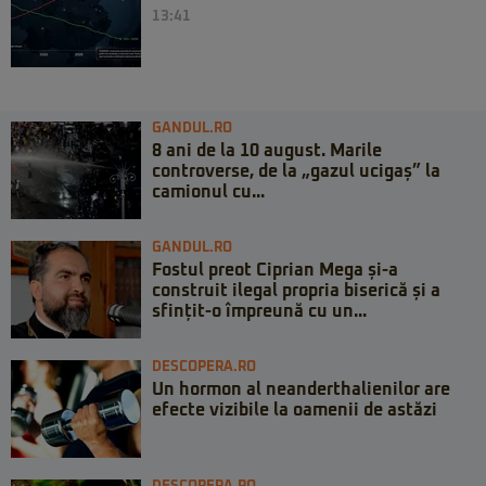
13:41
GANDUL.RO
8 ani de la 10 august. Marile
controverse, de la „gazul ucigaș” la
camionul cu...
GANDUL.RO
Fostul preot Ciprian Mega și-a
construit ilegal propria biserică și a
sfințit-o împreună cu un...
DESCOPERA.RO
Un hormon al neanderthalienilor are
efecte vizibile la oamenii de astăzi