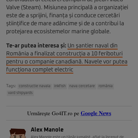
Valve (Steam). Misiunea principală a organizației
este de a sprijini, finanța și conduce cercetări
științifice de mare adâncime și de a contribui la
protejarea ecosistemelor marine globale.
Te-ar putea interesa și:
Un șantier naval din
România a finalizat construcția a 10 feriboturi
pentru o companie canadiană. Navele vor putea
funcționa complet electric
Tags:
constructie navala
inkfish
nava cercetare
românia
vard shipyards
Google News
Urmărește Go4IT.ro pe
Alex Manole
Alex Manole este un tânăr jurnalist, aflat la început de