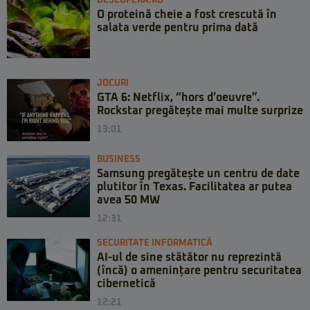
DESCOPERA.RO
O proteină cheie a fost crescută în
salata verde pentru prima dată
JOCURI
GTA 6: Netflix, “hors d’oeuvre”.
Rockstar pregătește mai multe surprize
13:01
BUSINESS
Samsung pregătește un centru de date
plutitor în Texas. Facilitatea ar putea
avea 50 MW
12:31
SECURITATE INFORMATICĂ
AI-ul de sine stătător nu reprezintă
(încă) o amenințare pentru securitatea
cibernetică
12:21