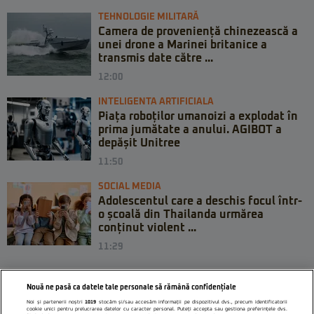
TEHNOLOGIE MILITARĂ
Camera de proveniență chinezească a
unei drone a Marinei britanice a
transmis date către ...
12:00
INTELIGENTA ARTIFICIALA
Piața roboților umanoizi a explodat în
prima jumătate a anului. AGIBOT a
depășit Unitree
11:50
SOCIAL MEDIA
Adolescentul care a deschis focul într-
o școală din Thailanda urmărea
conținut violent ...
11:29
Nouă ne pasă ca datele tale personale să rămână confidențiale
Noi și partenerii noștri
1019
stocăm și/sau accesăm informații pe dispozitivul dvs., precum identificatorii
cookie unici pentru prelucrarea datelor cu caracter personal. Puteți accepta sau gestiona preferințele dvs.