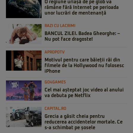
O regiune uriașă de pe glob va
rămâne fără Internet pe perioada
unor lucrări de mentenanță
RAZI CU LACRIMI
BANCUL ZILEI. Badea Gheorghe: –
Nu pot face dragoste!
APROPOTV
Motivul pentru care băieții răi din
filmele de la Hollywood nu folosesc
iPhone
GO4GAMES
Cel mai așteptat joc video al anului
va debuta pe Netflix
CAPITAL.RO
Grecia a găsit cheia pentru
reducerea accidentelor mortale. Ce
s-a schimbat pe șosele