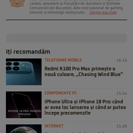
carieră, absolvent al Facultății de Jurnalism și Științele
Comunicării din București. Alex este pasionat de gaming,
internet și tehnologii neobișnuite.
citește mai mult
Iți recomandăm
TELEFOANE MOBILE
16:16
Redmi K100 Pro Max primește o
nouă culoare, „Chasing Wind Blue”
COMPONENTE PC
15:44
iPhone Ultra și iPhone 18 Pro: când
ar avea loc lansarea și când ar putea
începe precomenzile
INTERNET
15:28