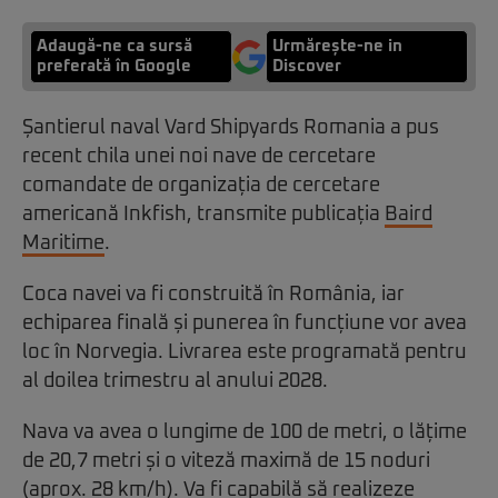
Adaugă-ne ca sursă
Urmărește-ne in
preferată în Google
Discover
Șantierul naval Vard Shipyards Romania a pus
recent chila unei noi nave de cercetare
comandate de organizația de cercetare
americană Inkfish, transmite publicația
Baird
Maritime
.
Coca navei va fi construită în România, iar
echiparea finală și punerea în funcțiune vor avea
loc în Norvegia. Livrarea este programată pentru
al doilea trimestru al anului 2028.
Nava va avea o lungime de 100 de metri, o lățime
de 20,7 metri și o viteză maximă de 15 noduri
(aprox. 28 km/h). Va fi capabilă să realizeze