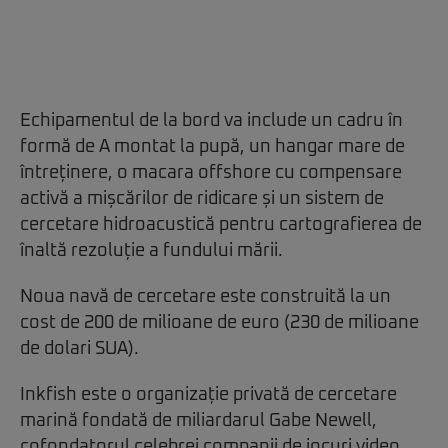
Echipamentul de la bord va include un cadru în
formă de A montat la pupă, un hangar mare de
întreținere, o macara offshore cu compensare
activă a mișcărilor de ridicare și un sistem de
cercetare hidroacustică pentru cartografierea de
înaltă rezoluție a fundului mării.
Noua navă de cercetare este construită la un
cost de 200 de milioane de euro (230 de milioane
de dolari SUA).
Inkfish este o organizație privată de cercetare
marină fondată de miliardarul Gabe Newell,
cofondatorul celebrei companii de jocuri video